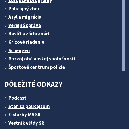
Európske programy
Policajný zbor
Azyl a migrácia
Verejná správa
Hasiči a záchranári
Krízové riadenie
Schengen
Rozvoj občianskej spoločnosti
Športové centrum polície
DÔLEŽITÉ ODKAZY
Podcast
Stan sa policajtom
E-služby MV SR
Vestník vlády SR