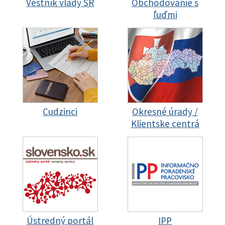
Vestník vlády SR
Obchodovanie s
ľuďmi
Cudzinci
Okresné úrady /
Klientske centrá
Ústredný portál
IPP