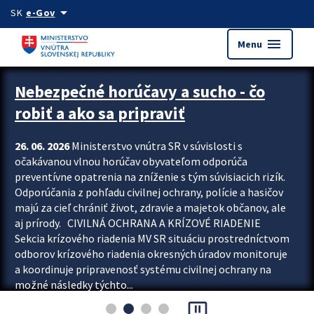
Preskocit na hlavný obsah
arrow_drop_down
SK
e-Gov
menu
Menu
Zastavit automatický posun upútavok
Nebezpečné horúčavy a sucho - čo
robiť a ako sa pripraviť
26. 06. 2026
Ministerstvo vnútra SR v súvislosti s
očakávanou vlnou horúčav obyvateľom odporúča
preventívne opatrenia na zníženie s tým súvisiacich rizík.
Odporúčania z pohľadu civilnej ochrany, polície a hasičov
majú za cieľ chrániť život, zdravie a majetok občanov, ale
aj prírody. CIVILNÁ OCHRANA A KRÍZOVÉ RIADENIE
Sekcia krízového riadenia MV SR situáciu prostredníctvom
odborov krízového riadenia okresných úradov monitoruje
a koordinuje pripravenosť systému civilnej ochrany na
možné následky týchto...
pause_presentation
Viac