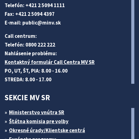
Telefón: +421 2 5094 1111
Fax: +421 2 5094 4397
E-mail:
public@minv
.sk
Call centrum:
Telefón: 0800 222 222
Nahlásenie problému:
Kontaktný formulár Call Centra MV SR
PO, UT, ŠT, PIA: 8.00 - 16.00
STREDA: 8.00 - 17.00
SEKCIE MV SR
Ministerstvo vnútra SR
Štátna komisia pre volby
Okresné úrady/Klientske centrá