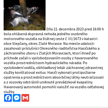
Dňa 21. decembra 2023 pred 16:00 h
bola ohlásená dopravná nehoda jedného osobného
motorového vozidla na štátnej ceste č. III/1673 v katastri
obce Slepčany, okres Zlaté Moravce. Na mieste udalosti
zasahovali príslušníci Okresného riaditeľstva Hasičského a
záchranného zboru v Zlatých Moravciach, ktorí ihneď po
príchode začali s vyslobodzovaním osoby z havarovaného
vozidla prostredníctvom hydraulického náradia. Po
vyslobodení vodiča, obhliadkový lekár záchrannej zdravotnej
služby konštatoval exitus. Hasiči vykonali protipožiarne
opatrenia a prostredníctvom absorbčnej látky neutralizovali
a z vozovky odstránili uniknuté prevádzkové kvapaliny.
Havarovaný automobil pomohli naložiť na vozidlo odťahovej
služby.
Facebook
Messenger
Gmail