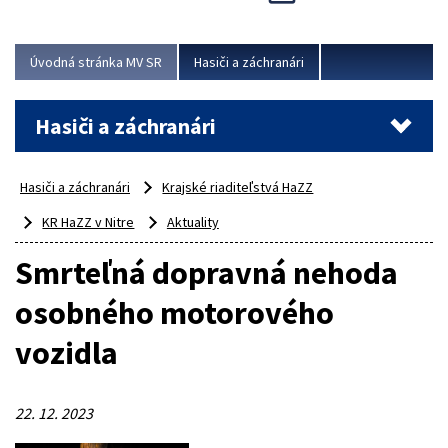
Úvodná stránka MV SR
Hasiči a záchranári
Hasiči a záchranári
Hasiči a záchranári
Krajské riaditeľstvá HaZZ
KR HaZZ v Nitre
Aktuality
Smrteľná dopravná nehoda
osobného motorového
vozidla
22. 12. 2023