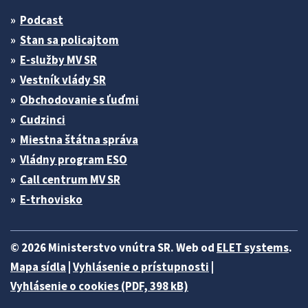
Podcast
Stan sa policajtom
E-služby MV SR
Vestník vlády SR
Obchodovanie s ľuďmi
Cudzinci
Miestna štátna správa
Vládny program ESO
Call centrum MV SR
E-trhovisko
© 2026 Ministerstvo vnútra SR. Web od
ELET systems
.
Mapa sídla
|
Vyhlásenie o prístupnosti
|
Vyhlásenie o cookies (PDF, 398 kB)