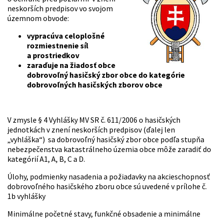
neskorších predpisov vo svojom
územnom obvode:
vypracúva celoplošné
rozmiestnenie síl
a prostriedkov
zaraďuje na žiadosť obce
dobrovoľný hasičský zbor obce do kategórie
dobrovoľných hasičských zborov obce
V zmysle § 4 Vyhlášky MV SR č. 611/2006 o hasičských
jednotkách v znení neskorších predpisov (ďalej len
„vyhláška“) sa dobrovoľný hasičský zbor obce podľa stupňa
nebezpečenstva katastrálneho územia obce môže zaradiť do
kategórií A1, A, B, C a D.
Úlohy, podmienky nasadenia a požiadavky na akcieschopnosť
dobrovoľného hasičského zboru obce sú uvedené v prílohe č.
1b vyhlášky
Minimálne početné stavy, funkčné obsadenie a minimálne