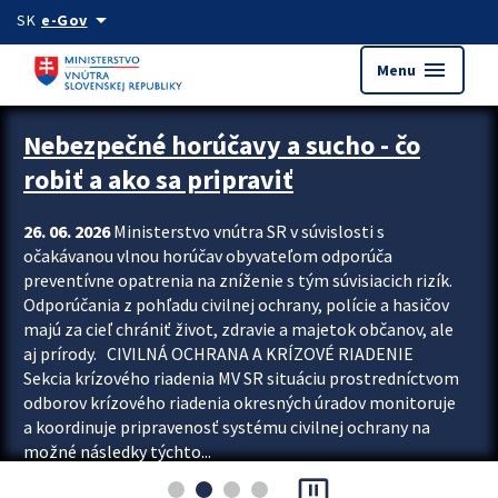
Preskocit na hlavný obsah
arrow_drop_down
SK
e-Gov
menu
Menu
Zastavit automatický posun upútavok
Nebezpečné horúčavy a sucho - čo
robiť a ako sa pripraviť
26. 06. 2026
Ministerstvo vnútra SR v súvislosti s
očakávanou vlnou horúčav obyvateľom odporúča
preventívne opatrenia na zníženie s tým súvisiacich rizík.
Odporúčania z pohľadu civilnej ochrany, polície a hasičov
majú za cieľ chrániť život, zdravie a majetok občanov, ale
aj prírody. CIVILNÁ OCHRANA A KRÍZOVÉ RIADENIE
Sekcia krízového riadenia MV SR situáciu prostredníctvom
odborov krízového riadenia okresných úradov monitoruje
a koordinuje pripravenosť systému civilnej ochrany na
možné následky týchto...
pause_presentation
Viac