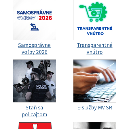
Samosprávne
Transparentné
voľby 2026
vnútro
Staň sa
E-služby MV SR
policajtom