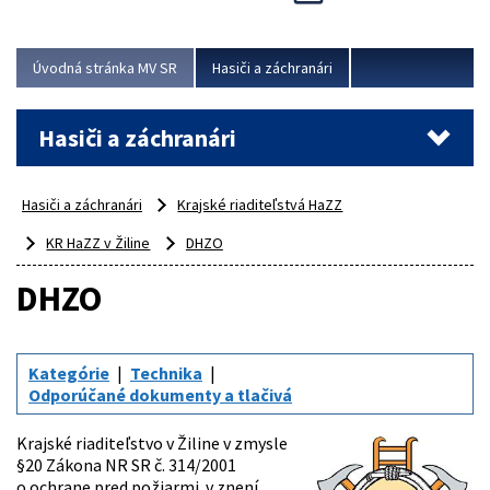
Úvodná stránka MV SR
Hasiči a záchranári
Hasiči a záchranári
Hasiči a záchranári
Krajské riaditeľstvá HaZZ
KR HaZZ v Žiline
DHZO
DHZO
Kategórie
Technika
Odporúčané dokumenty a tlačivá
Krajské riaditeľstvo v Žiline v zmysle
§20 Zákona NR SR č. 314/2001
o ochrane pred požiarmi v znení