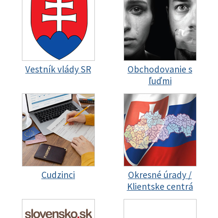
Vestník vlády SR
Obchodovanie s
ľuďmi
Cudzinci
Okresné úrady /
Klientske centrá