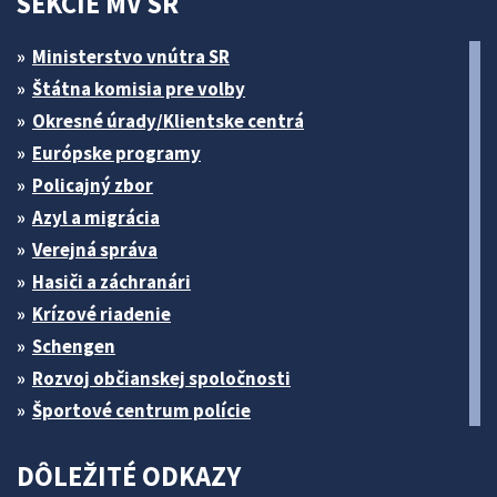
SEKCIE MV SR
Ministerstvo vnútra SR
Štátna komisia pre volby
Okresné úrady/Klientske centrá
Európske programy
Policajný zbor
Azyl a migrácia
Verejná správa
Hasiči a záchranári
Krízové riadenie
Schengen
Rozvoj občianskej spoločnosti
Športové centrum polície
DÔLEŽITÉ ODKAZY