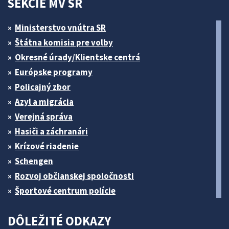
SEKCIE MV SR
Ministerstvo vnútra SR
Štátna komisia pre volby
Okresné úrady/Klientske centrá
Európske programy
Policajný zbor
Azyl a migrácia
Verejná správa
Hasiči a záchranári
Krízové riadenie
Schengen
Rozvoj občianskej spoločnosti
Športové centrum polície
DÔLEŽITÉ ODKAZY