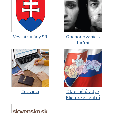
Vestník vlády SR
Obchodovanie s
ľuďmi
Cudzinci
Okresné úrady /
Klientske centrá