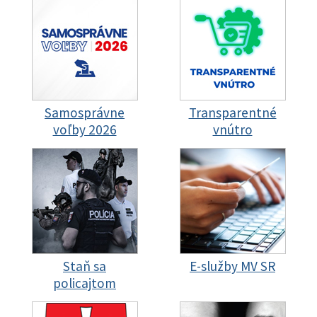
Samosprávne
Transparentné
voľby 2026
vnútro
Staň sa
E-služby MV SR
policajtom