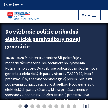
Preskocit na hlavný obsah
arrow_drop_down
SK
e-Gov
menu
Menu
Zastavit automatický posun upútavok
Do výzbroje polície pribudnú
elektrické paralyzátory novej
generácie
16. 07. 2026
Ministerstvo vnútra SR pokračuje v
modernizácii materiálno-technického vybavenia
Policajného zboru. Do výzbroje policajtov pribudne nová
generácia elektrických paralyzátorov TASER 10, ktoré
predstavujú významný technologický posun v oblasti
používania donucovacích prostriedkov. Novú generáciu
elektrických paralyzátorov, ktorá prináša zmenu v
spôsobe zvládania rizikových situácií, predstavili vo
štvrtok 16. júla 2026 viceprezident Policajného zboru
pause_presentation
Rastislav Polakovič a riaditeľ odboru výcviku...