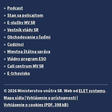
Podcast
Stan sa policajtom
E-služby MV SR
Vestník vlády SR
Obchodovanie s ľuďmi
Cudzinci
Miestna štátna správa
Vládny program ESO
Call centrum MV SR
E-trhovisko
© 2026 Ministerstvo vnútra SR. Web od
ELET systems
.
Mapa sídla
|
Vyhlásenie o prístupnosti
|
Vyhlásenie o cookies (PDF, 398 kB)