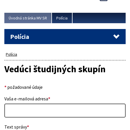
Viac
Úvodná stránka MV SR
Polícia
Polícia
Polícia
Vedúci študijných skupín
*
požadované údaje
Vaša e-mailová adresa
*
Text správy
*