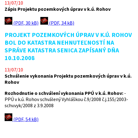
13/07/10
Zápis Projektu pozemkových úprav v k.ú. Rohov
(PDF, 30 kB)
(PDF, 34 kB)
PROJEKT POZEMKOVÝCH ÚPRAV V K.Ú. ROHOV
BOL DO KATASTRA NEHNUTEĽNOSTÍ NA
SPRÁVE KATASTRA SENICA ZAPÍSANÝ DŇA
10.10.2008
13/07/10
Schválenie vykonania Projektu pozemkových úprav v k.ú.
Rohov
Rozhodnutie o schválení vykonania PPÚ v k.ú. Rohov:
-
PPÚ v k.ú. Rohov schválený Vyhláškou č.9/2008 č.j.155/2003-
schv.vyk/2008 z 3.9.2008
(PDF, 54 kB)