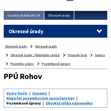
Novinky predstavili na...
Viac
Úvodná stránka MV SR
Okresné úrady
Okresné úrady
Okresné úrady
Okresné úrady
Okresné úrady / Klientske centrá
Trnavský kraj
Senica
Pozemky a lesy
Pozemkové úpravy
PPÚ Rohov
Vzory tlačív
Oznamy
Register pozemkových spoločenstiev
Pozemkové úpravy
Obvyklá výška nájomného