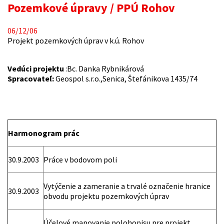
Pozemkové úpravy / PPÚ Rohov
06/12/06
Projekt pozemkových úprav v k.ú. Rohov
Vedúci projektu
:Bc. Danka Rybnikárová
Spracovateľ:
Geospol s.r.o.,Senica, Štefánikova 1435/74
Harmonogram prác
30.9.2003
Práce v bodovom poli
Vytýčenie a zameranie a trvalé označenie hranice
30.9.2003
obvodu projektu pozemkových úprav
Účelové mapovanie polohopisu pre projekt