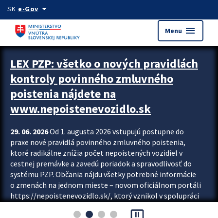
Preskocit na hlavný obsah
arrow_drop_down
SK
e-Gov
menu
Menu
Zastavit automatický posun upútavok
LEX PZP: všetko o nových pravidlách
kontroly povinného zmluvného
poistenia nájdete na
www.nepoistenevozidlo.sk
29. 06. 2026
Od 1. augusta 2026 vstupujú postupne do
praxe nové pravidlá povinného zmluvného poistenia,
ktoré radikálne znížia počet nepoistených vozidiel v
cestnej premávke a zavedú poriadok a spravodlivosť do
systému PZP. Občania nájdu všetky potrebné informácie
o zmenách na jednom mieste – novom oficiálnom portáli
https://nepoistenevozidlo.sk/, ktorý vznikol v spolupráci
Slovenskej kancelárie poisťovateľov (SKP), Slovenskej
pause_presentation
asociácie poisťovní (SLASPO) a Ministerstva vnútra SR.