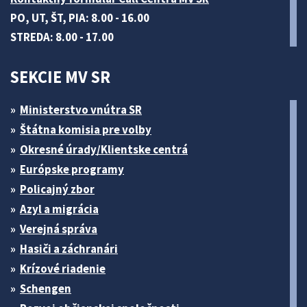
PO, UT, ŠT, PIA: 8.00 - 16.00
STREDA: 8.00 - 17.00
SEKCIE MV SR
Ministerstvo vnútra SR
Štátna komisia pre volby
Okresné úrady/Klientske centrá
Európske programy
Policajný zbor
Azyl a migrácia
Verejná správa
Hasiči a záchranári
Krízové riadenie
Schengen