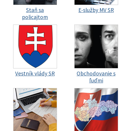
Staň sa
E-služby MV SR
policajtom
Vestník vlády SR
Obchodovanie s
ľuďmi