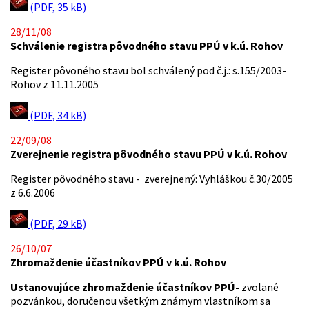
(PDF, 35 kB)
28/11/08
Schválenie registra pôvodného stavu PPÚ v k.ú. Rohov
Register pôvoného stavu bol schválený pod č.j.: s.155/2003-
Rohov z 11.11.2005
(PDF, 34 kB)
22/09/08
Zverejnenie registra pôvodného stavu PPÚ v k.ú. Rohov
Register pôvodného stavu - zverejnený: Vyhláškou č.30/2005
z 6.6.2006
(PDF, 29 kB)
26/10/07
Zhromaždenie účastníkov PPÚ v k.ú. Rohov
Ustanovujúce zhromaždenie účastníkov PPÚ-
zvolané
pozvánkou, doručenou všetkým známym vlastníkom sa