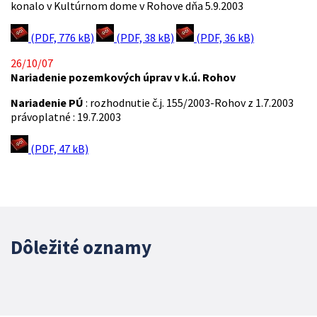
konalo v Kultúrnom dome v Rohove dňa 5.9.2003
(PDF, 776 kB)
(PDF, 38 kB)
(PDF, 36 kB)
26/10/07
Nariadenie pozemkových úprav v k.ú. Rohov
Nariadenie PÚ
: rozhodnutie č.j. 155/2003-Rohov z 1.7.2003
právoplatné : 19.7.2003
(PDF, 47 kB)
Dôležité oznamy