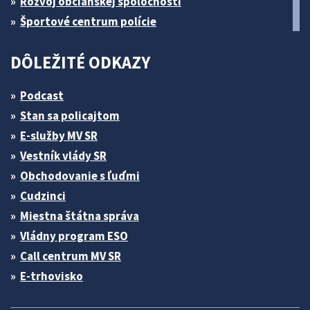
Rozvoj občianskej spoločnosti
Športové centrum polície
DÔLEŽITÉ ODKAZY
Podcast
Stan sa policajtom
E-služby MV SR
Vestník vlády SR
Obchodovanie s ľuďmi
Cudzinci
Miestna štátna správa
Vládny program ESO
Call centrum MV SR
E-trhovisko