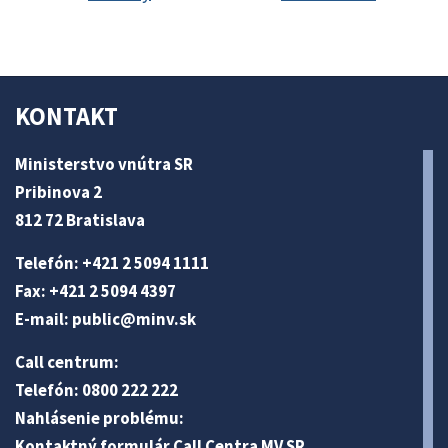
KONTAKT
Ministerstvo vnútra SR
Pribinova 2
812 72 Bratislava
Telefón: +421 2 5094 1111
Fax: +421 2 5094 4397
E-mail:
public@minv
.sk
Call centrum:
Telefón: 0800 222 222
Nahlásenie problému:
Kontaktný formulár Call Centra MV SR