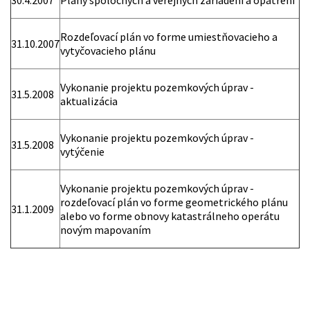
30.4.2007
Plány spoločných a verejných zariadení a opatrení
Rozdeľovací plán vo forme umiestňovacieho a
31.10.2007
vytyčovacieho plánu
Vykonanie projektu pozemkových úprav -
31.5.2008
aktualizácia
Vykonanie projektu pozemkových úprav -
31.5.2008
vytýčenie
Vykonanie projektu pozemkových úprav -
rozdeľovací plán vo forme geometrického plánu
31.1.2009
alebo vo forme obnovy katastrálneho operátu
novým mapovaním