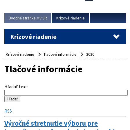
Úvodná stránka MV SR
Krízové riadenie
Krízové riadenie
Krízové riadenie
Tlačové informácie
2020
Tlačové informácie
Hľadať text
:
RSS
Výročné stretnutie výboru pre