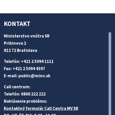
KONTAKT
Ministerstvo vnútra SR
Pribinova 2
812 72 Bratislava
Telefón: +421 2 5094 1111
Fax: +421 2 5094 4397
E-mail:
public@minv
.sk
Call centrum:
Telefón: 0800 222 222
Nahlásenie problému:
Kontaktný formulár Call Centra MV SR