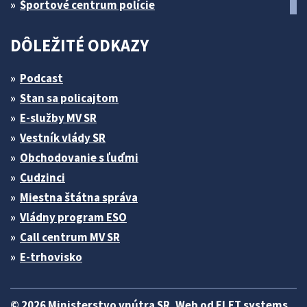
Športové centrum polície
DÔLEŽITÉ ODKAZY
Podcast
Stan sa policajtom
E-služby MV SR
Vestník vlády SR
Obchodovanie s ľuďmi
Cudzinci
Miestna štátna správa
Vládny program ESO
Call centrum MV SR
E-trhovisko
© 2026 Ministerstvo vnútra SR. Web od
ELET systems
.