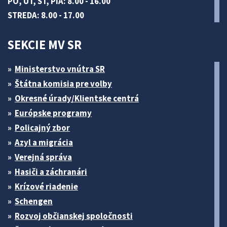
PO, UT, ŠT, PIA: 8.00 - 16.00
STREDA: 8.00 - 17.00
SEKCIE MV SR
Ministerstvo vnútra SR
Štátna komisia pre volby
Okresné úrady/Klientske centrá
Európske programy
Policajný zbor
Azyl a migrácia
Verejná správa
Hasiči a záchranári
Krízové riadenie
Schengen
Rozvoj občianskej spoločnosti