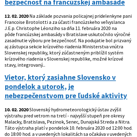
bezpečnosť na francúzskej ambasáde
12. 02. 2020
Na základe pozvania policajnej pridelenkyne pani
Francoise Brotolotti a za účasti francúzskeho veľvyslanca
J.E.p. Christophe Léonziho sa dňa 11. februára 2020 na
pôde francúzskej ambasády v Bratislave uskutočnilo výročné
zasadnutie výboru pre bezpečnosť. Na podujatie bol prizvaný
aj zástupca sekcie krízového riadenia Ministerstva vnútra
Slovenskej republiky, ktorý zúčastneným priblížil systém
krízového riadenia v Slovenskej republike, možné krízové
stavy, integrovaný...
Vietor, ktorý zasiahne Slovensko v
pondelok a utorok, je
nebezpečenstvom pre ľudské aktivity
10. 02. 2020
Slovenský hydrometeorologický ústav zvýšil
výstrahu pred vetrom na tretí - najvyšší stupeň pre okresy
Malacky, Bratislava, Pezinok, Senec, Dunajská Streda a Nitra.
Táto výstraha platí v pondelok 10. februára 2020 od 12:00 hod.
do 18:00 hod. a v uvedených lokalitách sa očakáva v uvedených