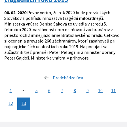
06. 02. 2020
Pevne verím, že rok 2020 bude pre všetkých
Slovákov z pohľadu množstva tragédií milosrdnejší.
Ministerka vnútra Denisa Saková to uviedla v stredu 5.
februára 2020 na slávnostnom oceňovaní záchranárov v
priestoroch Zimnej jazdiarne Bratislavského hradu. Celkovo
si ocenenia prevzalo 266 záchranárov, ktorí zasahovali pri
najtragickejších udalostiach roku 2019. Na podujatí sa
zúčastnili tiež premiér Peter Pellegrini a minister obrany
Peter Gajdoš. Ministerka vnútra v príhovore...
Predchádzajúca
stránka
1
⋯
5
6
7
8
9
10
11
12
13