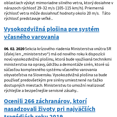
oblastiach výskyt mimoriadne silného vetra, ktorý dosiahne v
nárazoch rýchlosť 29-32 m/s (105-115 km/h). Priemerná
rýchlosť vetra môže dosiahnuť hodnoty okolo 20 m/s. Táto
rýchlosť predstavuje veľké...
Vysokozdvižná plošina pre systém
včasného varovania
06. 02. 2020
Sekcia krízového riadenia Ministerstva vnútra SR
(ďalej len „ministerstvo“) má od nového roku k dispozícii
novú vysokozdvižnú plošinu, ktorá bude využívaná technikmi
ministerstva na opravy, údržbu a demontáže sirén, ktoré sú
súčasťou komplexného systému včasného varovania
obyvateľstva na Slovensku. Vysokozdvižná plošina sa bude
používať predovšetkým pre sirény umiestnené na ťažko
dostupných miestach. Ministerstvu to umožní realizovať
rýchlejšie a bezpečnejšie servisné zásahy...
Ocenili 266 záchranárov, ktorí
nasadzovali životy pri najväčších
tragédiách roku 2019