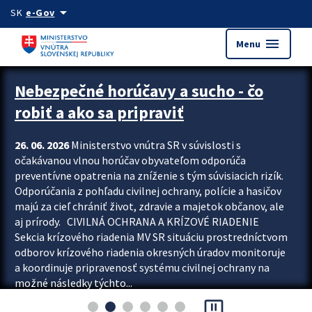
Preskocit na hlavný obsah
arrow_drop_down
SK
e-Gov
menu
Menu
Zastavit automatický posun upútavok
Nebezpečné horúčavy a sucho - čo
robiť a ako sa pripraviť
26. 06. 2026
Ministerstvo vnútra SR v súvislosti s
očakávanou vlnou horúčav obyvateľom odporúča
preventívne opatrenia na zníženie s tým súvisiacich rizík.
Odporúčania z pohľadu civilnej ochrany, polície a hasičov
majú za cieľ chrániť život, zdravie a majetok občanov, ale
aj prírody. CIVILNÁ OCHRANA A KRÍZOVÉ RIADENIE
Sekcia krízového riadenia MV SR situáciu prostredníctvom
odborov krízového riadenia okresných úradov monitoruje
a koordinuje pripravenosť systému civilnej ochrany na
možné následky týchto...
pause_presentation
Viac