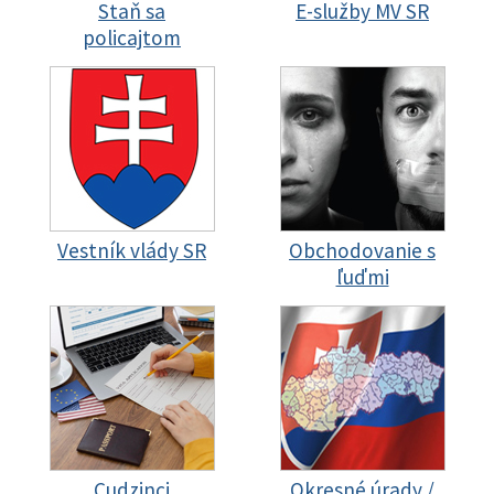
Staň sa
E-služby MV SR
policajtom
Vestník vlády SR
Obchodovanie s
ľuďmi
Cudzinci
Okresné úrady /