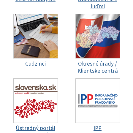
ľuďmi
Cudzinci
Okresné úrady /
Klientske centrá
Ústredný portál
IPP