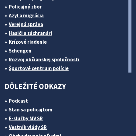
Policajný zbor
Azyl a migrácia
Verejná správa
Hasiči a záchranári
Krízové riadenie
Schengen
Rozvoj občianskej spoločnosti
Športové centrum polície
DÔLEŽITÉ ODKAZY
Podcast
Stan sa policajtom
E-služby MV SR
Vestník vlády SR