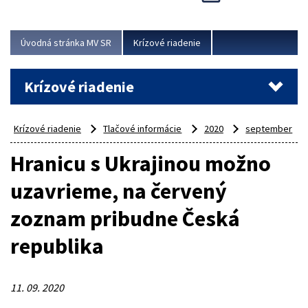
Úvodná stránka MV SR
Krízové riadenie
Krízové riadenie
Krízové riadenie
Tlačové informácie
2020
september
Hranicu s Ukrajinou možno
uzavrieme, na červený
zoznam pribudne Česká
republika
11. 09. 2020