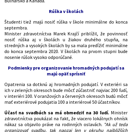
Bulharsko a Kanada.
Rúška v školách
Študenti tiež majú nosiť rúška v škole minimálne do konca
septembra.
Minister zdravotníctva Marek Krajčí priblížil, že povinnosť
nosiť rúška aj v školách u žiakov druhého stupňa, na
stredných a vysokých školách by sa mala predĺžiť minimálne
do konca septembra 2020. V školách na prvom stupni bude
nosenie rúšok vysoko odporúčané.
Podmienky pre organizovanie hromadných podujatí sa
majú opäť sprísniť
Opatrenia sa dotknú aj hromadných podujatí.
V exteriéri sa
ich v zelených okresoch bude môcť zúčastniť najviac 200 ľudí,
v interiéri 100. V oranžových a červených okresoch budú môcť
mať exteriérové podujatia 100 a interiérové 50 účastníkov.
Účasť na svadbách sa má obmedziť na 30 ľudí.
Minister
zdravotníctva poukázal na fakt, že viacero lokálnych ohnísk
nákaz sa objavilo práve na rodinných oslavách.
"Ak už teda
organizovať svadbu, tak naozaj len v okruhu najbližších