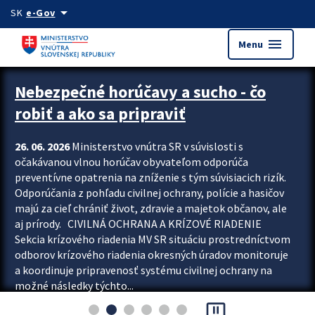
Preskocit na hlavný obsah
arrow_drop_down
SK
e-Gov
menu
Menu
Zastavit automatický posun upútavok
Nebezpečné horúčavy a sucho - čo
robiť a ako sa pripraviť
26. 06. 2026
Ministerstvo vnútra SR v súvislosti s
očakávanou vlnou horúčav obyvateľom odporúča
preventívne opatrenia na zníženie s tým súvisiacich rizík.
Odporúčania z pohľadu civilnej ochrany, polície a hasičov
majú za cieľ chrániť život, zdravie a majetok občanov, ale
aj prírody. CIVILNÁ OCHRANA A KRÍZOVÉ RIADENIE
Sekcia krízového riadenia MV SR situáciu prostredníctvom
odborov krízového riadenia okresných úradov monitoruje
a koordinuje pripravenosť systému civilnej ochrany na
možné následky týchto...
pause_presentation
Viac