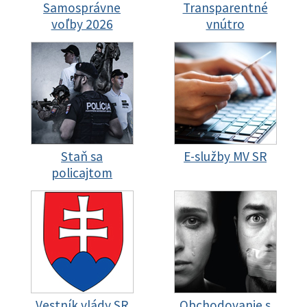
Samosprávne
Transparentné
voľby 2026
vnútro
Staň sa
E-služby MV SR
policajtom
Vestník vlády SR
Obchodovanie s