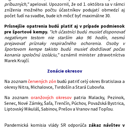
príbuzných,"
apeloval. Upozornil, že od 1. októbra sa v rámci
zníženia možného počtu účastníkov podujatí obmedzí aj
počet ľudí na svadbe, bude ich môcť byť maximálne 30.
Prísnejšie opatrenia budú platiť aj v prípade podmienok
pre športové kempy.
"Ich účastníci budú musieť disponovať
negatívnym testom nie starším ako 96 hodín, nesmú
prejavovať príznaky respiračného ochorenia. Osoby v
športovom kempe takisto budú musieť dodržiavať počas
konania spoločnú izoláciu,"
oznámil minister zdravotníctva
Marek Krajčí.
Zonácie okresov
Na zoznam
červených zón
budú patriť celý okres Bratislava a
okresy Nitra, Michalovce, Tvrdošín a Stará Ľubovňa.
Na zoznam
oranžových okresov
patria Malacky, Pezinok,
Senec, Nové Zámky, Šaľa, Trenčín, Púchov, Považská Bystrica,
Liptovský Mikuláš, Sabinov, Prešov a Vranov nad Topľou.
Pandemická komisia vlády SR odporúča
zákaz návštev v