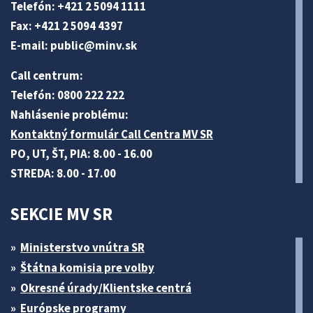
Telefón: +421 2 5094 1111
Fax: +421 2 5094 4397
E-mail:
public@minv
.sk
Call centrum:
Telefón: 0800 222 222
Nahlásenie problému:
Kontaktný formulár Call Centra MV SR
PO, UT, ŠT, PIA: 8.00 - 16.00
STREDA: 8.00 - 17.00
SEKCIE MV SR
Ministerstvo vnútra SR
Štátna komisia pre volby
Okresné úrady/Klientske centrá
Európske programy