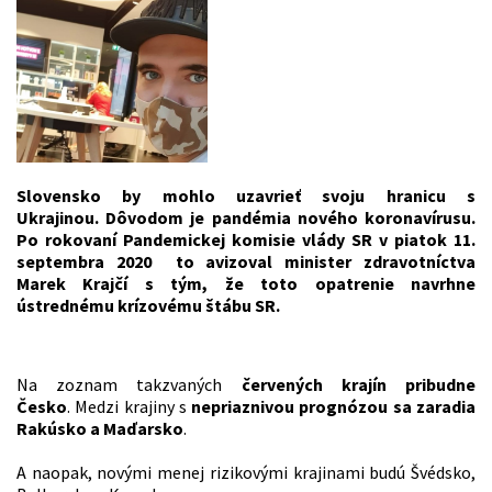
Slovensko by mohlo uzavrieť svoju hranicu s
Ukrajinou. Dôvodom je pandémia nového koronavírusu.
Po rokovaní Pandemickej komisie vlády SR v piatok 11.
septembra 2020 to avizoval minister zdravotníctva
Marek Krajčí s tým, že toto opatrenie navrhne
ústrednému krízovému štábu SR.
Na zoznam takzvaných
červených krajín pribudne
Česko
.
Medzi krajiny s
nepriaznivou prognózou sa zaradia
Rakúsko a Maďarsko
.
A naopak, novými menej rizikovými krajinami budú Švédsko,