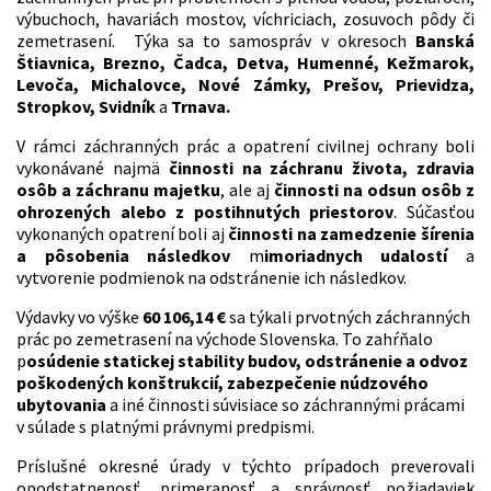
výbuchoch, havariách mostov, víchriciach, zosuvoch pôdy či
zemetrasení. Týka sa to samospráv v okresoch
Banská
Štiavnica, Brezno, Čadca, Detva, Humenné, Kežmarok,
Levoča, Michalovce, Nové Zámky, Prešov, Prievidza,
Stropkov, Svidník
a
Trnava.
V rámci záchranných prác a opatrení civilnej ochrany boli
vykonávané najmä
činnosti na záchranu života, zdravia
osôb a záchranu majetku
, ale aj
činnosti na odsun osôb z
ohrozených alebo z postihnutých priestorov
. Súčasťou
vykonaných opatrení boli aj
činnosti na zamedzenie šírenia
a pôsobenia následkov
m
imoriadnych udalostí
a
vytvorenie podmienok na odstránenie ich následkov.
Výdavky vo výške
60 106,14 €
sa týkali prvotných záchranných
prác po zemetrasení na východe Slovenska. To zahŕňalo
p
osúdenie statickej stability budov, odstránenie a odvoz
poškodených konštrukcií, zabezpečenie núdzového
ubytovania
a iné činnosti súvisiace so záchrannými prácami
v súlade s platnými právnymi predpismi.
Príslušné okresné úrady v týchto prípadoch preverovali
opodstatnenosť, primeranosť a správnosť požiadaviek