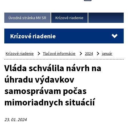
Úvodná stránka MV SR
Krízové riadenie
Krízové riadenie
Krízové riadenie
Tlačové informácie
2024
január
Vláda schválila návrh na
úhradu výdavkov
samosprávam počas
mimoriadnych situácií
23. 01. 2024