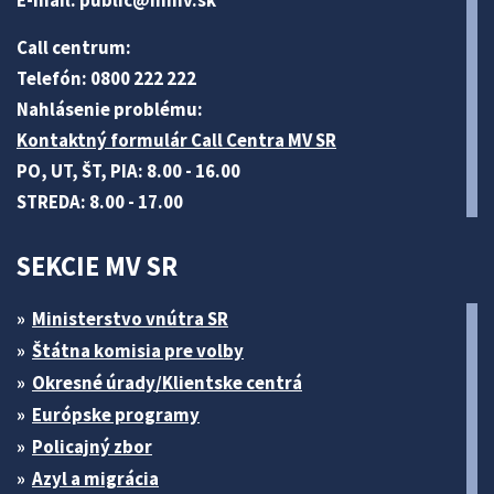
E-mail:
public@minv
.sk
Call centrum:
Telefón: 0800 222 222
Nahlásenie problému:
Kontaktný formulár Call Centra MV SR
PO, UT, ŠT, PIA: 8.00 - 16.00
STREDA: 8.00 - 17.00
SEKCIE MV SR
Ministerstvo vnútra SR
Štátna komisia pre volby
Okresné úrady/Klientske centrá
Európske programy
Policajný zbor
Azyl a migrácia