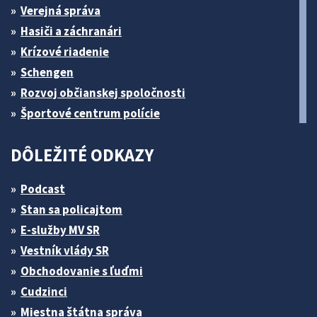
Verejná správa
Hasiči a záchranári
Krízové riadenie
Schengen
Rozvoj občianskej spoločnosti
Športové centrum polície
DÔLEŽITÉ ODKAZY
Podcast
Stan sa policajtom
E-služby MV SR
Vestník vlády SR
Obchodovanie s ľuďmi
Cudzinci
Miestna štátna správa