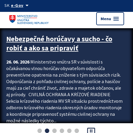
Preskocit na hlavný obsah
arrow_drop_down
SK
e-Gov
menu
Menu
Zastavit automatický posun upútavok
Nebezpečné horúčavy a sucho - čo
robiť a ako sa pripraviť
26. 06. 2026
Ministerstvo vnútra SR v súvislosti s
očakávanou vlnou horúčav obyvateľom odporúča
preventívne opatrenia na zníženie s tým súvisiacich rizík.
Odporúčania z pohľadu civilnej ochrany, polície a hasičov
majú za cieľ chrániť život, zdravie a majetok občanov, ale
aj prírody. CIVILNÁ OCHRANA A KRÍZOVÉ RIADENIE
Sekcia krízového riadenia MV SR situáciu prostredníctvom
odborov krízového riadenia okresných úradov monitoruje
a koordinuje pripravenosť systému civilnej ochrany na
možné následky týchto...
pause_presentation
Viac