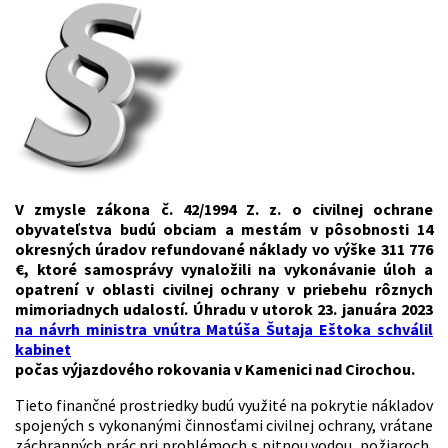
V zmysle zákona č. 42/1994 Z. z. o civilnej ochrane
obyvateľstva budú obciam a mestám v pôsobnosti 14
okresných úradov refundované náklady vo výške 311 776
€, ktoré s
amosprávy vynaložili na vykonávanie úloh a
opatrení v oblasti civilnej ochrany v priebehu rôznych
mimoriadnych udalostí. Úhradu v utorok 23. januára 2023
na návrh ministra vnútra Matúša Šutaja Eštoka schválil
kabinet
počas výjazdového rokovania v Kamenici nad Cirochou.
Tieto finančné prostriedky budú využité na pokrytie nákladov
spojených s vykonanými činnosťami civilnej ochrany, vrátane
záchranných prác pri problémoch s pitnou vodou, požiaroch,