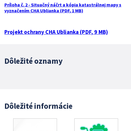
Príloha č. 2 - Situačný náčrt a kópia katastrálnej mapy s
vyznačením CHA Ublianka (PDF, 1 MB)
Projekt ochrany CHA Ublianka (PDF, 9 MB)
Dôležité oznamy
Dôležité informácie