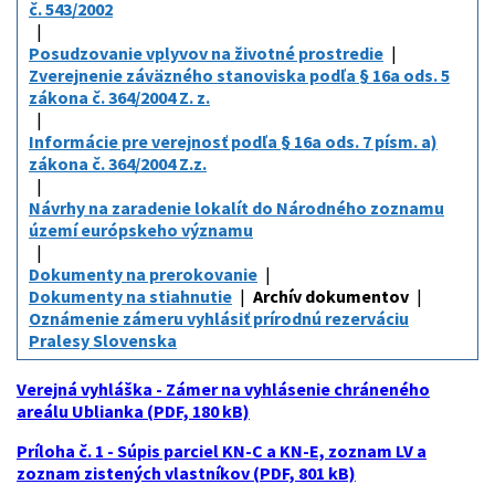
č. 543/2002
Posudzovanie vplyvov na životné prostredie
Zverejnenie záväzného stanoviska podľa § 16a ods. 5
zákona č. 364/2004 Z. z.
Informácie pre verejnosť podľa § 16a ods. 7 písm. a)
zákona č. 364/2004 Z.z.
Návrhy na zaradenie lokalít do Národného zoznamu
území európskeho významu
Dokumenty na prerokovanie
Dokumenty na stiahnutie
Archív dokumentov
Oznámenie zámeru vyhlásiť prírodnú rezerváciu
Pralesy Slovenska
Verejná vyhláška - Zámer na vyhlásenie chráneného
areálu Ublianka (PDF, 180 kB)
Príloha č. 1 - Súpis parciel KN-C a KN-E, zoznam LV a
zoznam zistených vlastníkov (PDF, 801 kB)