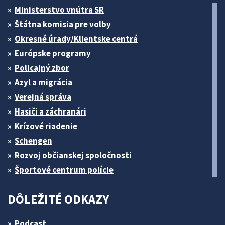
Ministerstvo vnútra SR
Štátna komisia pre volby
Okresné úrady/Klientske centrá
Európske programy
Policajný zbor
Azyl a migrácia
Verejná správa
Hasiči a záchranári
Krízové riadenie
Schengen
Rozvoj občianskej spoločnosti
Športové centrum polície
DÔLEŽITÉ ODKAZY
Podcast