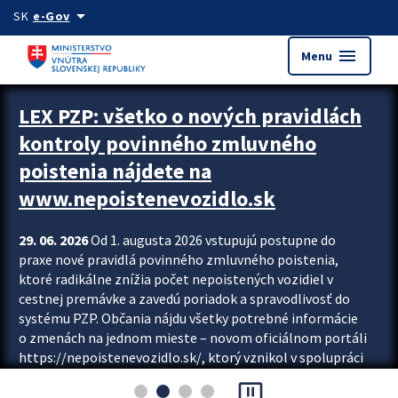
Preskocit na hlavný obsah
arrow_drop_down
SK
e-Gov
menu
Menu
Zastavit automatický posun upútavok
LEX PZP: všetko o nových pravidlách
kontroly povinného zmluvného
poistenia nájdete na
www.nepoistenevozidlo.sk
29. 06. 2026
Od 1. augusta 2026 vstupujú postupne do
praxe nové pravidlá povinného zmluvného poistenia,
ktoré radikálne znížia počet nepoistených vozidiel v
cestnej premávke a zavedú poriadok a spravodlivosť do
systému PZP. Občania nájdu všetky potrebné informácie
o zmenách na jednom mieste – novom oficiálnom portáli
https://nepoistenevozidlo.sk/, ktorý vznikol v spolupráci
Slovenskej kancelárie poisťovateľov (SKP), Slovenskej
pause_presentation
asociácie poisťovní (SLASPO) a Ministerstva vnútra SR.