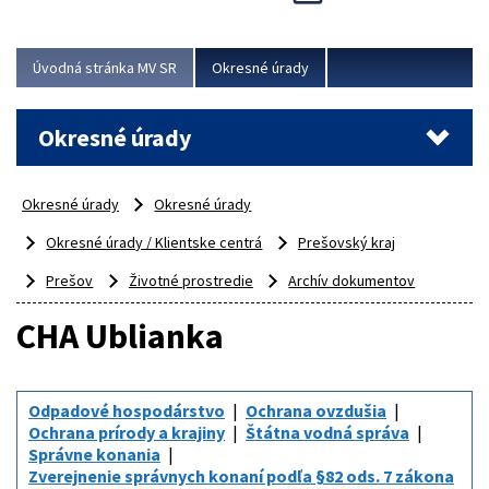
Novinky predstavili na...
Viac
Úvodná stránka MV SR
Okresné úrady
Okresné úrady
Okresné úrady
Okresné úrady
Okresné úrady / Klientske centrá
Prešovský kraj
Prešov
Životné prostredie
Archív dokumentov
CHA Ublianka
Odpadové hospodárstvo
Ochrana ovzdušia
Ochrana prírody a krajiny
Štátna vodná správa
Správne konania
Zverejnenie správnych konaní podľa §82 ods. 7 zákona