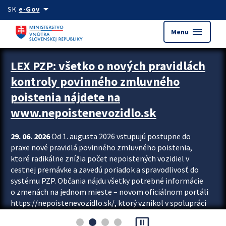
Preskocit na hlavný obsah
arrow_drop_down
SK
e-Gov
menu
Menu
Zastavit automatický posun upútavok
LEX PZP: všetko o nových pravidlách
kontroly povinného zmluvného
poistenia nájdete na
www.nepoistenevozidlo.sk
29. 06. 2026
Od 1. augusta 2026 vstupujú postupne do
praxe nové pravidlá povinného zmluvného poistenia,
ktoré radikálne znížia počet nepoistených vozidiel v
cestnej premávke a zavedú poriadok a spravodlivosť do
systému PZP. Občania nájdu všetky potrebné informácie
o zmenách na jednom mieste – novom oficiálnom portáli
https://nepoistenevozidlo.sk/, ktorý vznikol v spolupráci
Slovenskej kancelárie poisťovateľov (SKP), Slovenskej
pause_presentation
asociácie poisťovní (SLASPO) a Ministerstva vnútra SR.