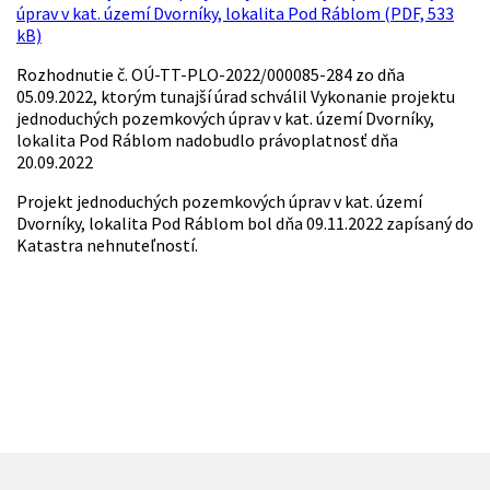
úprav v kat. území Dvorníky, lokalita Pod Ráblom (PDF, 533
kB)
Rozhodnutie č. OÚ-TT-PLO-2022/000085-284 zo dňa
05.09.2022, ktorým tunajší úrad schválil Vykonanie projektu
jednoduchých pozemkových úprav v kat. území Dvorníky,
lokalita Pod Ráblom nadobudlo právoplatnosť dňa
20.09.2022
Projekt jednoduchých pozemkových úprav v kat. území
Dvorníky, lokalita Pod Ráblom bol dňa 09.11.2022 zapísaný do
Katastra nehnuteľností.