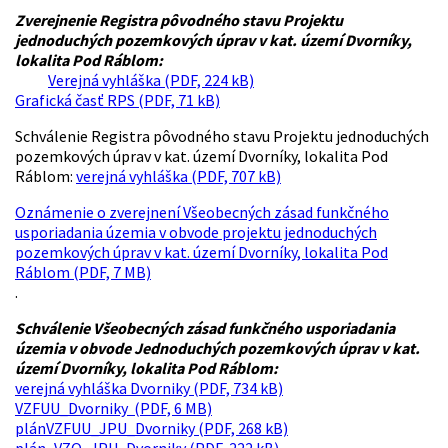
Zverejnenie Registra pôvodného stavu Projektu
jednoduchých pozemkových úprav v kat. území Dvorníky,
lokalita Pod Ráblom:
Verejná vyhláška (PDF, 224 kB)
Grafická časť RPS (PDF, 71 kB)
Schválenie Registra pôvodného stavu Projektu jednoduchých
pozemkových úprav v kat. území Dvorníky, lokalita Pod
Ráblom:
verejná vyhláška (PDF, 707 kB)
Oznámenie o zverejnení Všeobecných zásad funkčného
usporiadania územia v obvode projektu jednoduchých
pozemkových úprav v kat. území Dvorníky, lokalita Pod
Ráblom (PDF, 7 MB)
.
Schválenie Všeobecných zásad funkčného usporiadania
územia v obvode Jednoduchých pozemkových úprav v kat.
území Dvorníky, lokalita Pod Ráblom:
verejná vyhláška Dvorniky (PDF, 734 kB)
VZFUU_Dvorniky (PDF, 6 MB)
plánVZFUU_JPU_Dvorniky (PDF, 268 kB)