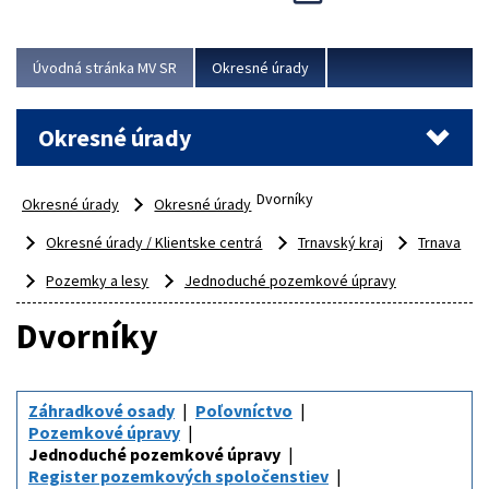
Novinky predstavili na...
Viac
Úvodná stránka MV SR
Okresné úrady
Okresné úrady
Dvorníky
Okresné úrady
Okresné úrady
Okresné úrady / Klientske centrá
Trnavský kraj
Trnava
Pozemky a lesy
Jednoduché pozemkové úpravy
Dvorníky
Záhradkové osady
Poľovníctvo
Pozemkové úpravy
Jednoduché pozemkové úpravy
Register pozemkových spoločenstiev