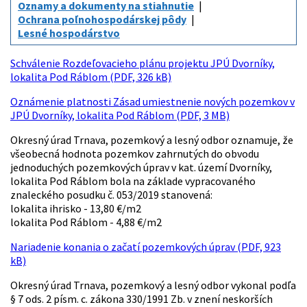
Oznamy a dokumenty na stiahnutie
Ochrana poľnohospodárskej pôdy
Lesné hospodárstvo
Schválenie Rozdeľovacieho plánu projektu JPÚ Dvorníky,
lokalita Pod Ráblom (PDF, 326 kB)
Oznámenie platnosti Zásad umiestnenie nových pozemkov v
JPÚ Dvorníky, lokalita Pod Ráblom (PDF, 3 MB)
Okresný úrad Trnava, pozemkový a lesný odbor oznamuje, že
všeobecná hodnota pozemkov zahrnutých do obvodu
jednoduchých pozemkových úprav v kat. území Dvorníky,
lokalita Pod Ráblom bola na základe vypracovaného
znaleckého posudku č. 053/2019 stanovená:
lokalita ihrisko - 13,80 €/m2
lokalita Pod Ráblom - 4,88 €/m2
Nariadenie konania o začatí pozemkových úprav (PDF, 923
kB)
Okresný úrad Trnava, pozemkový a lesný odbor vykonal podľa
§ 7 ods. 2 písm. c. zákona 330/1991 Zb. v znení neskorších