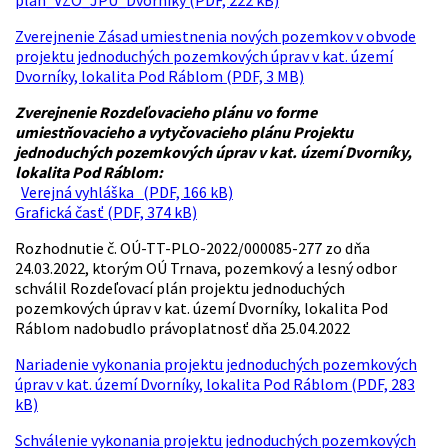
plán_VZO_JPU_Dvorniky (PDF, 222 kB)
Zverejnenie Zásad umiestnenia nových pozemkov v obvode
projektu jednoduchých pozemkových úprav v kat. území
Dvorníky, lokalita Pod Ráblom (PDF, 3 MB)
Zverejnenie Rozdeľovacieho plánu vo forme
umiestňovacieho a vytyčovacieho plánu Projektu
jednoduchých pozemkových úprav v kat. území Dvorníky,
lokalita Pod Ráblom:
Verejná vyhláška (PDF, 166 kB)
Grafická časť (PDF, 374 kB)
Rozhodnutie č. OÚ-TT-PLO-2022/000085-277 zo dňa
24.03.2022, ktorým OÚ Trnava, pozemkový a lesný odbor
schválil Rozdeľovací plán projektu jednoduchých
pozemkových úprav v kat. území Dvorníky, lokalita Pod
Ráblom nadobudlo právoplatnosť dňa 25.04.2022
Nariadenie vykonania projektu jednoduchých pozemkových
úprav v kat. území Dvorníky, lokalita Pod Ráblom (PDF, 283
kB)
Schválenie vykonania projektu jednoduchých pozemkových