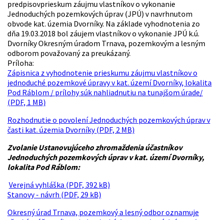
predpisovprieskum záujmu vlastníkov o vykonanie
Jednoduchých pozemkových úprav (JPÚ) v navrhnutom
obvode kat. územia Dvorníky. Na základe vyhodnotenia zo
dňa 19.03.2018 bol záujem vlastníkov o vykonanie JPÚ k.ú.
Dvorníky Okresným úradom Trnava, pozemkovým a lesným
odborom považovaný za preukázaný.
Príloha:
Zápisnica z vyhodnotenie prieskumu záujmu vlastníkov o
jednoduché pozemkové úpravy v kat. území Dvorníky, lokalita
Pod Ráblom / prílohy súk nahliadnutiu na tunajšom úrade/
(PDF, 1 MB)
Rozhodnutie o povolení Jednoduchých pozemkových úprav v
časti kat. územia Dvorníky (PDF, 2 MB)
Zvolanie Ustanovujúceho zhromaždenia účastníkov
Jednoduchých pozemkových úprav v kat. území Dvorníky,
lokalita Pod Ráblom:
Verejná vyhláška (PDF, 392 kB)
Stanovy - návrh (PDF, 29 kB)
Okresný úrad Trnava, pozemkový a lesný odbor oznamuje