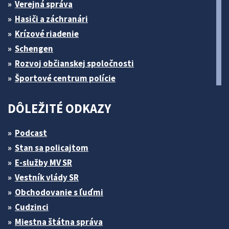
Verejná správa
Hasiči a záchranári
Krízové riadenie
Schengen
Rozvoj občianskej spoločnosti
Športové centrum polície
DÔLEŽITÉ ODKAZY
Podcast
Stan sa policajtom
E-služby MV SR
Vestník vlády SR
Obchodovanie s ľuďmi
Cudzinci
Miestna štátna správa