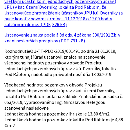
všetkým účastníkom jednoduchých pozemkových úprav (
JPÚ) v kat. území Dvorníky, lokalita Pod Ráblom, že
Ustanovujúce zhromaždenie účastníkov JPÚ k.ú. Dvorníky sa
bude konať v novom termíne - 11.12.2018 o 17 00 hod. v
kultúrnom dome. (PDF, 326 kB)
Ustanovenie znalca podľa § 8d ods. 4 zákona 330/1991 Zb. v
znení neskorších predpisov (PDF, 791 kB)
RozhodnutieOÚ-TT-PLO-2019/001491 zo dňa 21.01.2019,
ktorým tunajší úrad ustanovil znalca na stanovenie
všeobecnej hodnoty pozemkov v obvode Projektu
jednoduchých pozemkových úprav v k.ú. Dvorníky, lokalita
Pod Ráblom, nadobudlo právoplatnosť dňa 13.03.2019
Všeobecná hodnota pozemkov v obvode Projektu
jednoduchých pozemkových úprav v kat. území Dvorníky,
lokalita Pod Ráblom bola na základe Znaleckého posudku č.
053/2019, vypracovaného Ing. Miroslavou Helegdou
stanovená nasledovne:
Jednotková hodnota pozemkov Ihrisko je 13,80 €/m2,
Jednotková hodnota pozemkov lokalita Pod Ráblom je 4,88
€/m2