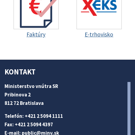
Faktúry
E-trhovisko
KONTAKT
Ministerstvo vnútra SR
Pribinova 2
812 72 Bratislava
Telefón: +421 2 5094 1111
Fax: +421 2 5094 4397
E-mail:
public@minv
.sk