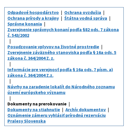
Odpadové hospodárstvo
Ochrana ovzdušia
Ochrana prírody a krajiny
Štátna vodná správa
Správne konania
Zverejnenie správnych konaní podľa §82 ods. 7 zákona
č. 543/2002
Posudzovanie vplyvov na životné prostredie
Zverejnenie záväzného stanoviska podľa § 16a ods. 5
zákona č. 364/2004 Z. z.
Informácie pre verejnosť podľa § 16a ods. 7 písm. a)
zákona č. 364/2004 Z.z.
Návrhy na zaradenie lokalít do Národného zoznamu
území európskeho významu
Dokumenty na prerokovanie
Dokumenty na stiahnutie
Archív dokumentov
Oznámenie zámeru vyhlásiť prírodnú rezerváciu
Pralesy Slovenska