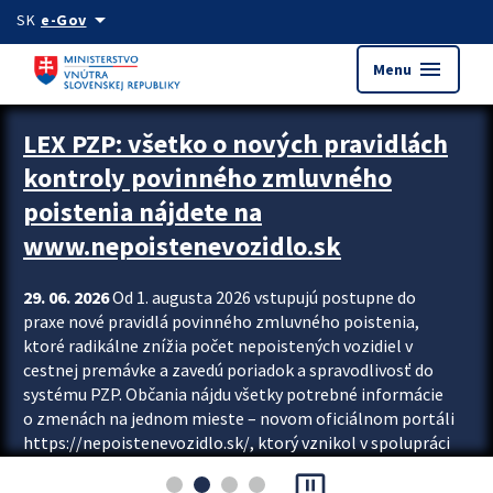
Preskocit na hlavný obsah
arrow_drop_down
SK
e-Gov
menu
Menu
Zastavit automatický posun upútavok
LEX PZP: všetko o nových pravidlách
kontroly povinného zmluvného
poistenia nájdete na
www.nepoistenevozidlo.sk
29. 06. 2026
Od 1. augusta 2026 vstupujú postupne do
praxe nové pravidlá povinného zmluvného poistenia,
ktoré radikálne znížia počet nepoistených vozidiel v
cestnej premávke a zavedú poriadok a spravodlivosť do
systému PZP. Občania nájdu všetky potrebné informácie
o zmenách na jednom mieste – novom oficiálnom portáli
https://nepoistenevozidlo.sk/, ktorý vznikol v spolupráci
Slovenskej kancelárie poisťovateľov (SKP), Slovenskej
pause_presentation
asociácie poisťovní (SLASPO) a Ministerstva vnútra SR.