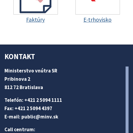
Faktúry
E-trhovisko
KONTAKT
Ministerstvo vnútra SR
Pribinova 2
812 72 Bratislava
Telefón: +421 2 5094 1111
Fax: +421 2 5094 4397
E-mail:
public@minv
.sk
Call centrum: