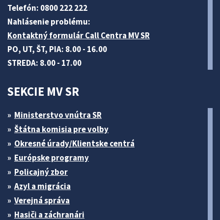
Telefón: 0800 222 222
Nahlásenie problému:
Kontaktný formulár Call Centra MV SR
PO, UT, ŠT, PIA: 8.00 - 16.00
STREDA: 8.00 - 17.00
SEKCIE MV SR
Ministerstvo vnútra SR
Štátna komisia pre volby
Okresné úrady/Klientske centrá
Európske programy
Policajný zbor
Azyl a migrácia
Verejná správa
Hasiči a záchranári