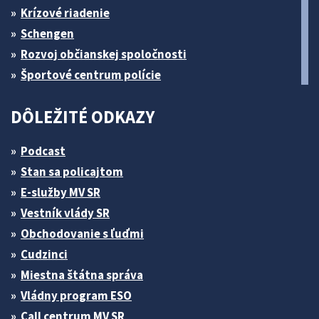
Krízové riadenie
Schengen
Rozvoj občianskej spoločnosti
Športové centrum polície
DÔLEŽITÉ ODKAZY
Podcast
Stan sa policajtom
E-služby MV SR
Vestník vlády SR
Obchodovanie s ľuďmi
Cudzinci
Miestna štátna správa
Vládny program ESO
Call centrum MV SR