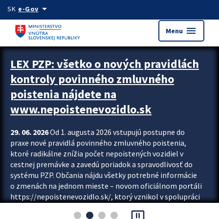
Preskocit na hlavný obsah
arrow_drop_down
SK
e-Gov
menu
Menu
Zastavit automatický posun upútavok
LEX PZP: všetko o nových pravidlách
kontroly povinného zmluvného
poistenia nájdete na
www.nepoistenevozidlo.sk
29. 06. 2026
Od 1. augusta 2026 vstupujú postupne do
praxe nové pravidlá povinného zmluvného poistenia,
ktoré radikálne znížia počet nepoistených vozidiel v
cestnej premávke a zavedú poriadok a spravodlivosť do
systému PZP. Občania nájdu všetky potrebné informácie
o zmenách na jednom mieste – novom oficiálnom portáli
https://nepoistenevozidlo.sk/, ktorý vznikol v spolupráci
Slovenskej kancelárie poisťovateľov (SKP), Slovenskej
pause_presentation
asociácie poisťovní (SLASPO) a Ministerstva vnútra SR.