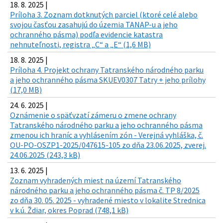
18. 8. 2025 |
Príloha 3. Zoznam dotknutých parciel (ktoré celé alebo
svojou časťou zasahujú do územia TANAP-u a jeho
ochranného pásma) podľa evidencie katastra
nehnuteľnosti, registra „C“ a „E“ (1,6 MB)
18. 8. 2025 |
Príloha 4. Projekt ochrany Tatranského národného parku
a jeho ochranného pásma SKUEV0307 Tatry + jeho prílohy
(17,0 MB)
24. 6. 2025 |
Oznámenie o späťvzatí zámeru o zmene ochrany
Tatranského národného parku a jeho ochranného pásma
zmenou ich hraníc a vyhlásením zón - Verejná vyhláška, č.
OU-PO-OSZP1-2025/047615-105 zo dňa 23.06.2025, zverej.
24.06.2025 (243,3 kB)
13. 6. 2025 |
Zoznam vyhradených miest na území Tatranského
národného parku a jeho ochranného pásma č. TP 8/2025
zo dňa 30. 05. 2025 - vyhradené miesto v lokalite Strednica
v k.ú. Ždiar, okres Poprad (748,1 kB)