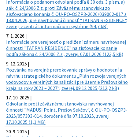
Informácia o podanom odvolaní podľa § 30 ods. 3 písm. a)
zák. č. 24/2006 Z.z. proti Záväznému stanovisku zo
zisťovacieho konania č. OU-PO-OSZP3-2026/039062-017 z
13.04.2026, pre navrhovanú činnosť "TATRAN RESIDENCE",
zverej. v centrál. informačnom systéme (94,7 kB)
7. 1. 2026 |
Informácie pre verejnosť o predlžení zámeru navrhovanej
činnosti "TATRAN RESIDENCE" na zisťovacie konanie
podľa zákona č. 24/2006 Z.z., zverej. 07.01.2026 (123,5 kB)
9. 12. 2025 |
Pozvánka na verejné prerokovanie správy o hodnotení a
návrhu strategického dokumentu „Plán rozvoja verejných
vodovodov a verejných kanalizácii pre územie Prešovského
kraja na roky 2021 – 2027“, zverej. 09.12.2025 (212,2 kB)
17. 10. 2025 |
Odvolanie proti záväznému stanovisku navrhovanej
činnosti "MADUSI Point, Prešov Sekčov", č. OU-PO-OSZP3-
2025/057303-014, doručené dňa 07.10.2025, zverej.
17.10.2025 (1,1 MB)
30. 9. 2025 |