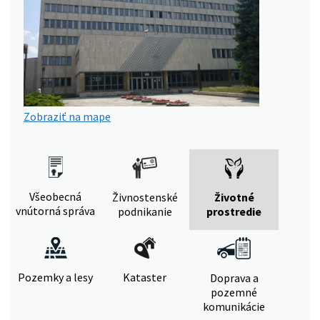
Zobraziť na mape
Všeobecná
Živnostenské
Životné
vnútorná správa
podnikanie
prostredie
Pozemky a lesy
Kataster
Doprava a
pozemné
komunikácie