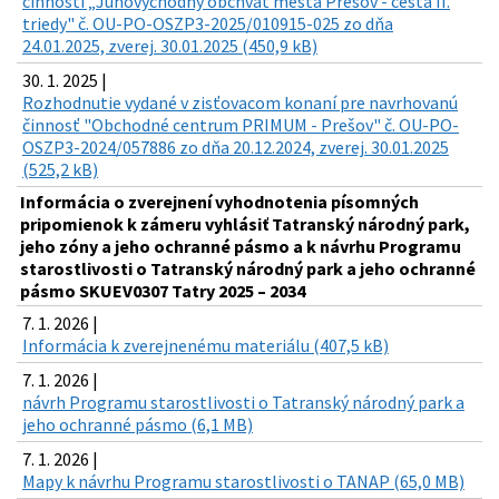
činnosti „Juhovýchodný obchvat mesta Prešov - cesta II.
triedy" č. OU-PO-OSZP3-2025/010915-025 zo dňa
24.01.2025, zverej. 30.01.2025 (450,9 kB)
30. 1. 2025 |
Rozhodnutie vydané v zisťovacom konaní pre navrhovanú
činnosť "Obchodné centrum PRIMUM - Prešov" č. OU-PO-
OSZP3-2024/057886 zo dňa 20.12.2024, zverej. 30.01.2025
(525,2 kB)
Informácia o zverejnení vyhodnotenia písomných
pripomienok k zámeru vyhlásiť Tatranský národný park,
jeho zóny a jeho ochranné pásmo a k návrhu Programu
starostlivosti o Tatranský národný park a jeho ochranné
pásmo SKUEV0307 Tatry 2025 – 2034
7. 1. 2026 |
Informácia k zverejnenému materiálu (407,5 kB)
7. 1. 2026 |
návrh Programu starostlivosti o Tatranský národný park a
jeho ochranné pásmo (6,1 MB)
7. 1. 2026 |
Mapy k návrhu Programu starostlivosti o TANAP (65,0 MB)