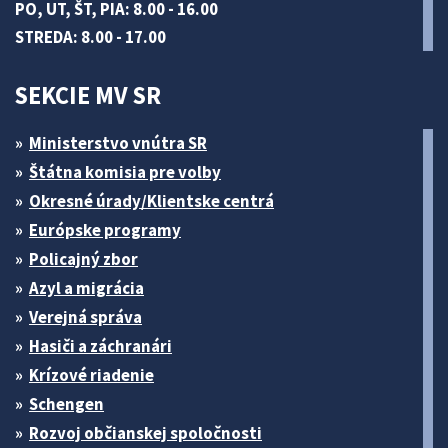
PO, UT, ŠT, PIA: 8.00 - 16.00
STREDA: 8.00 - 17.00
SEKCIE MV SR
Ministerstvo vnútra SR
Štátna komisia pre volby
Okresné úrady/Klientske centrá
Európske programy
Policajný zbor
Azyl a migrácia
Verejná správa
Hasiči a záchranári
Krízové riadenie
Schengen
Rozvoj občianskej spoločnosti