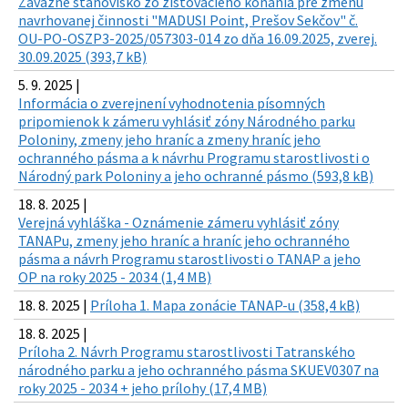
Záväzné stanovisko zo zisťovacieho konania pre zmenu
navrhovanej činnosti "MADUSI Point, Prešov Sekčov" č.
OU-PO-OSZP3-2025/057303-014 zo dňa 16.09.2025, zverej.
30.09.2025 (393,7 kB)
5. 9. 2025 |
Informácia o zverejnení vyhodnotenia písomných
pripomienok k zámeru vyhlásiť zóny Národného parku
Poloniny, zmeny jeho hraníc a zmeny hraníc jeho
ochranného pásma a k návrhu Programu starostlivosti o
Národný park Poloniny a jeho ochranné pásmo (593,8 kB)
18. 8. 2025 |
Verejná vyhláška - Oznámenie zámeru vyhlásiť zóny
TANAPu, zmeny jeho hraníc a hraníc jeho ochranného
pásma a návrh Programu starostlivosti o TANAP a jeho
OP na roky 2025 - 2034 (1,4 MB)
18. 8. 2025 |
Príloha 1. Mapa zonácie TANAP-u (358,4 kB)
18. 8. 2025 |
Príloha 2. Návrh Programu starostlivosti Tatranského
národného parku a jeho ochranného pásma SKUEV0307 na
roky 2025 - 2034 + jeho prílohy (17,4 MB)