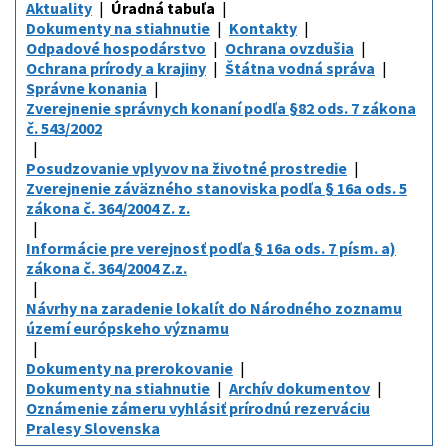
Aktuality
Úradná tabuľa
Dokumenty na stiahnutie
Kontakty
Odpadové hospodárstvo
Ochrana ovzdušia
Ochrana prírody a krajiny
Štátna vodná správa
Správne konania
Zverejnenie správnych konaní podľa §82 ods. 7 zákona
č. 543/2002
Posudzovanie vplyvov na životné prostredie
Zverejnenie záväzného stanoviska podľa § 16a ods. 5
zákona č. 364/2004 Z. z.
Informácie pre verejnosť podľa § 16a ods. 7 písm. a)
zákona č. 364/2004 Z.z.
Návrhy na zaradenie lokalít do Národného zoznamu
území európskeho významu
Dokumenty na prerokovanie
Dokumenty na stiahnutie
Archív dokumentov
Oznámenie zámeru vyhlásiť prírodnú rezerváciu
Pralesy Slovenska