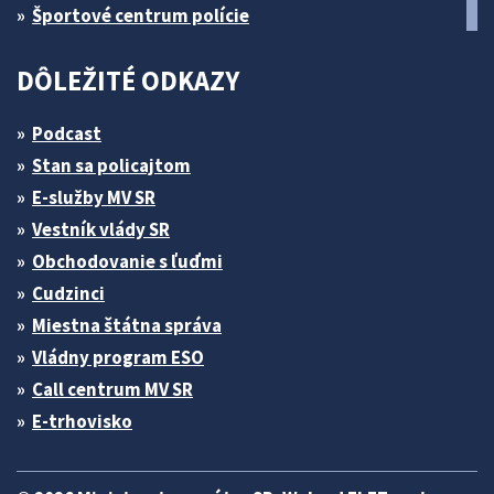
Športové centrum polície
DÔLEŽITÉ ODKAZY
Podcast
Stan sa policajtom
E-služby MV SR
Vestník vlády SR
Obchodovanie s ľuďmi
Cudzinci
Miestna štátna správa
Vládny program ESO
Call centrum MV SR
E-trhovisko