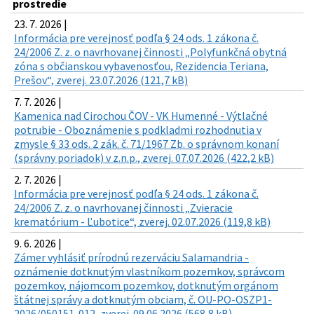
prostredie
23. 7. 2026 |
Informácia pre verejnosť podľa § 24 ods. 1 zákona č.
24/2006 Z. z. o navrhovanej činnosti „Polyfunkčná obytná
zóna s občianskou vybavenosťou, Rezidencia Teriana,
Prešov“, zverej. 23.07.2026 (121,7 kB)
7. 7. 2026 |
Kamenica nad Cirochou ČOV - VK Humenné - Výtlačné
potrubie - Oboznámenie s podkladmi rozhodnutia v
zmysle § 33 ods. 2 zák. č. 71/1967 Zb. o správnom konaní
(správny poriadok) v z.n.p., zverej. 07.07.2026 (422,2 kB)
2. 7. 2026 |
Informácia pre verejnosť podľa § 24 ods. 1 zákona č.
24/2006 Z. z. o navrhovanej činnosti „Zvieracie
krematórium - Ľubotice“, zverej. 02.07.2026 (119,8 kB)
9. 6. 2026 |
Zámer vyhlásiť prírodnú rezerváciu Salamandria -
oznámenie dotknutým vlastníkom pozemkov, správcom
pozemkov, nájomcom pozemkov, dotknutým orgánom
štátnej správy a dotknutým obciam, č. OU-PO-OSZP1-
2026/050151-012, zverej. 09.06.2026 (568,8 kB)