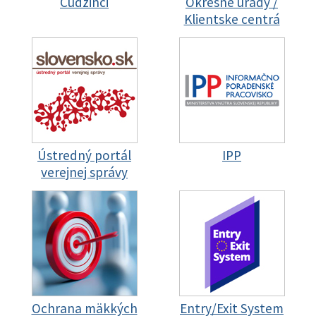
Cudzinci
Okresné úrady /
Klientske centrá
Ústredný portál
IPP
verejnej správy
Ochrana mäkkých
Entry/Exit System