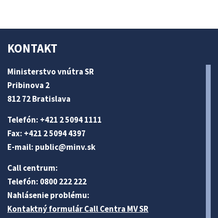
KONTAKT
Ministerstvo vnútra SR
Pribinova 2
812 72 Bratislava
Telefón: +421 2 5094 1111
Fax: +421 2 5094 4397
E-mail:
public@minv
.sk
Call centrum:
Telefón: 0800 222 222
Nahlásenie problému:
Kontaktný formulár Call Centra MV SR