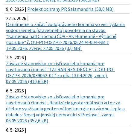
9. 6. 2026 |
Projekt ochrany PR Salamandria (58,0 MB)
22. 5. 2026 |
Oznámenie o začatí vodoprávneho konania vo veci vydania
vodoprávneho (stavebného) povolenia na stavbu
"Kamenica nad Cirochou ČOV - VK Humenné - Výtlačné
potrubie" č. OU-PO-OSZP2-2026/062404-004-BM z
19.05.2026, zverej. 22.05.2026 (3,0 MB)
7. 5. 2026 |
Záväzné stanovisko zo zisťovacieho konania pre
navrhovanú činnosť "TATRAN RESIDENCE", č. OU-PO-
OSZP3-2026/039062-017 zo dňa 13.04.2026, zverej.
07.05.2026 (410,6 kB)
6. 5. 2026 |
Záväzné stanovisko zo zisťovacieho konania pre
navrhovanú činnosť „Realizácia geotermálnych vrtov za
účelom využívania geotermálnej energie na výrobu tepla a
chladu v Novej vojenskej nemocnici v Prešove“, zverej.
06.05.2026 (352,6 kB)
6. 5. 2026 |