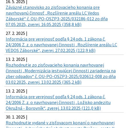
16. 5. 2025 |
Záväzné stanovisko zo zisťovacieho konania pre
navrhovanú činnosť „Rozšírenie areálu LC Vedos
Záborské“ č. OU-PO-OSZP3-2025/032186-012 zo dňa
07.05.2025, zverej. 16.05.2025 (358,8 kB)
27. 2. 2025 |
Informácia pre verejnosť podľa § 24 ods. 1 zákona č.
24/2006 Z. z. o navrhovanej činnosti „Rozšírenie areálu LC
VEDOS Záborské“, zverej. 27.02.2025 (122,9 kB)
13. 2. 2025 |
Rozhodnutie zo zisťovacieho konania navrhovanej
činnosti „Modernizácia jestvujúcej činnosti zariadenia na
zber odpadov“ č. OU-PO-OSZP3-2025/020612-008 zo dňa
03.02.2025, zverej. 13.02.2025 (365,2 kB)
13. 2. 2025 |
Informácia pre verejnosť podľa § 24 ods. 1 zákona č.
24/2006 Z. z. o navrhovanej činnosti „Ložisko andezitu
Okružná - Borovník“, zverej. 13.02.2025 (121,0 kB)
30. 1. 2025 |
Rozhodnutie vydané v zisťovacom konaní o navrhovanej