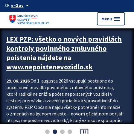
Preskocit na hlavný obsah
arrow_drop_down
SK
e-Gov
menu
Menu
Zastavit automatický posun upútavok
LEX PZP: všetko o nových pravidlách
kontroly povinného zmluvného
poistenia nájdete na
www.nepoistenevozidlo.sk
29. 06. 2026
Od 1. augusta 2026 vstupujú postupne do
praxe nové pravidlá povinného zmluvného poistenia,
ktoré radikálne znížia počet nepoistených vozidiel v
cestnej premávke a zavedú poriadok a spravodlivosť do
systému PZP. Občania nájdu všetky potrebné informácie
o zmenách na jednom mieste – novom oficiálnom portáli
https://nepoistenevozidlo.sk/, ktorý vznikol v spolupráci
Slovenskej kancelárie poisťovateľov (SKP), Slovenskej
pause_presentation
asociácie poisťovní (SLASPO) a Ministerstva vnútra SR.