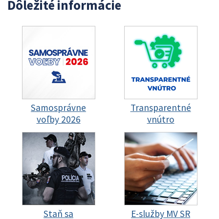
Dôležité informácie
Samosprávne
Transparentné
voľby 2026
vnútro
Staň sa
E-služby MV SR