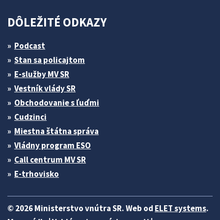
DÔLEŽITÉ ODKAZY
Podcast
Stan sa policajtom
E-služby MV SR
Vestník vlády SR
Obchodovanie s ľuďmi
Cudzinci
Miestna štátna správa
Vládny program ESO
Call centrum MV SR
E-trhovisko
© 2026 Ministerstvo vnútra SR. Web od
ELET systems
.