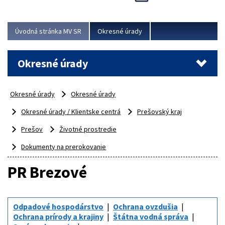
Novinky predstavili na...
Viac
Úvodná stránka MV SR
Okresné úrady
Okresné úrady
Okresné úrady
Okresné úrady
Okresné úrady / Klientske centrá
Prešovský kraj
Prešov
Životné prostredie
Dokumenty na prerokovanie
PR Brezové
Odpadové hospodárstvo
Ochrana ovzdušia
Ochrana prírody a krajiny
Štátna vodná správa