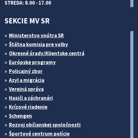
STREDA: 8.00 - 17.00
SEKCIE MV SR
Ministerstvo vnútra SR
Štátna komisia pre volby
Okresné úrady/Klientske centrá
Európske programy
Policajný zbor
Azyl a migrácia
Verejná správa
Hasiči a záchranári
Krízové riadenie
Schengen
Rozvoj občianskej spoločnosti
Športové centrum polície