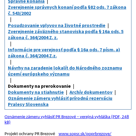
Správne konania
Zverejnenie správnych konaní podľa §82 ods. 7 zákona
č. 543/2002
Posudzovanie vplyvov na životné prostredie
Zverejnenie záväzného stanoviska podľa § 16a ods. 5
zákona č. 364/2004 Z. z.
Informácie pre verejnosť podľa § 16a ods. 7 písm. a)
zákona č. 364/2004 Z.z.
Návrhy na zaradenie lokalít do Národného zoznamu
území európskeho významu
Dokumenty na prerokovanie
Dokumenty na stiahnutie
Archív dokumentov
Oznámenie zámeru vyhlásiť prírodnú rezerváciu
Pralesy Slovenska
Oznámenie zámeru vyhlásiť PR Brezové – verejná vyhláška (PDF, 248
kB)
Projekt ochrany PR Brezové
www.sopsr.sk/poprbrezove/