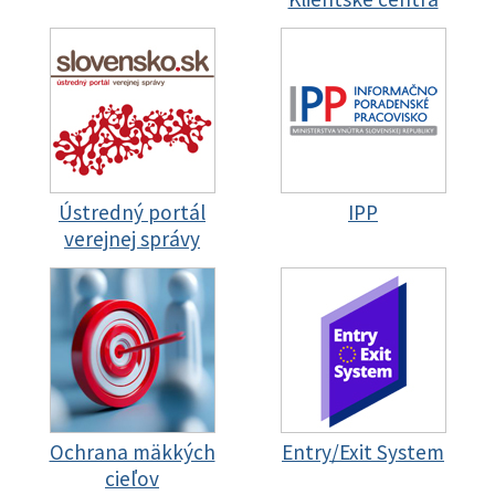
Ústredný portál
IPP
verejnej správy
Ochrana mäkkých
Entry/Exit System
cieľov