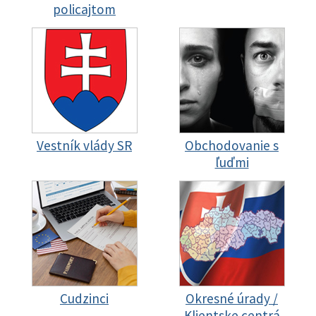
policajtom
Vestník vlády SR
Obchodovanie s
ľuďmi
Cudzinci
Okresné úrady /
Klientske centrá