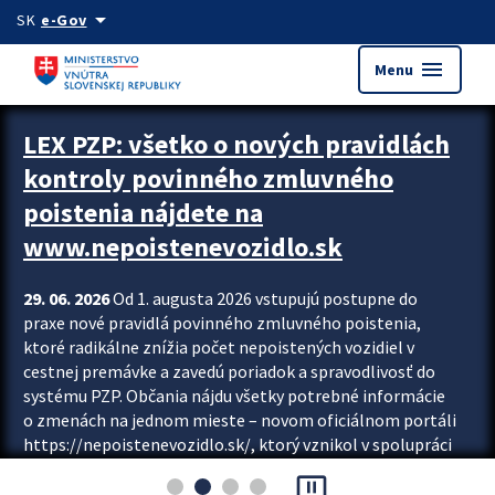
Preskocit na hlavný obsah
arrow_drop_down
SK
e-Gov
menu
Menu
Zastavit automatický posun upútavok
LEX PZP: všetko o nových pravidlách
kontroly povinného zmluvného
poistenia nájdete na
www.nepoistenevozidlo.sk
29. 06. 2026
Od 1. augusta 2026 vstupujú postupne do
praxe nové pravidlá povinného zmluvného poistenia,
ktoré radikálne znížia počet nepoistených vozidiel v
cestnej premávke a zavedú poriadok a spravodlivosť do
systému PZP. Občania nájdu všetky potrebné informácie
o zmenách na jednom mieste – novom oficiálnom portáli
https://nepoistenevozidlo.sk/, ktorý vznikol v spolupráci
Slovenskej kancelárie poisťovateľov (SKP), Slovenskej
pause_presentation
asociácie poisťovní (SLASPO) a Ministerstva vnútra SR.