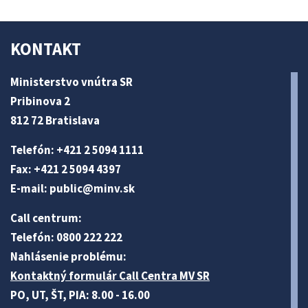
KONTAKT
Ministerstvo vnútra SR
Pribinova 2
812 72 Bratislava
Telefón: +421 2 5094 1111
Fax: +421 2 5094 4397
E-mail:
public@minv
.sk
Call centrum:
Telefón: 0800 222 222
Nahlásenie problému:
Kontaktný formulár Call Centra MV SR
PO, UT, ŠT, PIA: 8.00 - 16.00