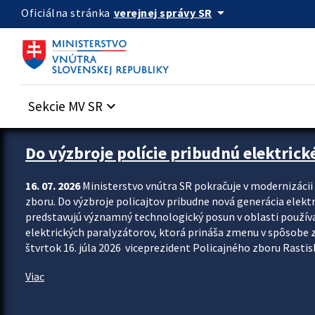
Preskocit na hlavný obsah
arrow_drop_down
verejnej správy SR
Oficiálna stránka
Sekcie MV SR
keyboard_arrow_down
Zastavit automatický posun upútavok
Do výzbroje polície pribudnú elektrick
16. 07. 2026
Ministerstvo vnútra SR pokračuje v modernizáci
zboru. Do výzbroje policajtov pribudne nová generácia elekt
predstavujú významný technologický posun v oblasti použív
elektrických paralyzátorov, ktorá prináša zmenu v spôsobe zvl
štvrtok 16. júla 2026 viceprezident Policajného zboru Rastisla
Viac