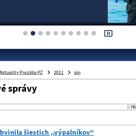
pause_presentation
Aktuality Prezídia PZ
2011
jún
vé správy
obvinila šiestich „výpalníkov“