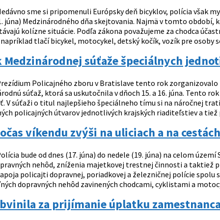
edávno sme si pripomenuli Európsky deň bicyklov, polícia však myslí
. júna) Medzinárodného dňa skejtovania. Najmä v tomto období, keď
stávajú kolízne situácie. Podľa zákona považujeme za chodca účast
napríklad tlačí bicykel, motocykel, detský kočík, vozík pre osoby 
k Medzinárodnej súťaže špeciálnych jednot
rezídium Policajného zboru v Bratislave tento rok zorganizovalo p
odnú súťaž, ktorá sa uskutočnila v dňoch 15. a 16. júna. Tento ro
ť. V súťaži o titul najlepšieho špeciálneho tímu si na náročnej tra
h policajných útvarov jednotlivých krajských riaditeľstiev a tiež p
počas víkendu zvýši na uliciach a na cestác
olícia bude od dnes (17. júna) do nedele (19. júna) na celom územ
pravných nehôd, zníženia majetkovej trestnej činnosti a taktiež p
apoja policajti dopravnej, poriadkovej a železničnej polície spolu
ných dopravných nehôd zavinených chodcami, cyklistami a motocyk
obvinila za prijímanie úplatku zamestnanca