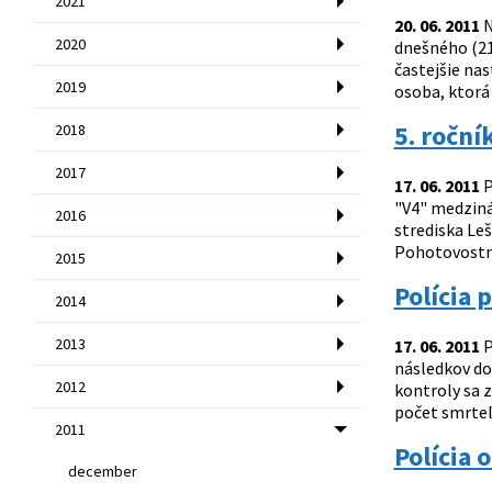
2021
20. 06. 2011
N
2020
dnešného (21
častejšie na
2019
osoba, ktorá 
5. roční
2018
2017
17. 06. 2011
P
"V4" medzinár
2016
strediska Leš
Pohotovostnýc
2015
Polícia 
2014
2013
17. 06. 2011
P
následkov do
2012
kontroly sa z
počet smrteľ
2011
Polícia 
december