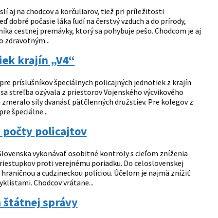
 aj na chodcov a korčuliarov, tiež pri príležitosti
 dobré počasie láka ľudí na čerstvý vzduch a do prírody,
níka cestnej premávky, ktorý sa pohybuje pešo. Chodcom je aj
so zdravotným...
iek krajín „V4“
re príslušníkov špeciálnych policajných jednotiek z krajín
k sa streľba ozývala z priestorov Vojenského výcvikového
ti zmeralo sily dvanásť päťčlenných družstiev. Pre kolegov z
re špeciálne...
h počty policajtov
í Slovenska vykonávať osobitné kontroly s cieľom zníženia
riestupkov proti verejnému poriadku. Do celoslovenskej
 s hraničnou a cudzineckou políciou. Účelom je najmä znížiť
listami. Chodcov vrátane...
 štátnej správy