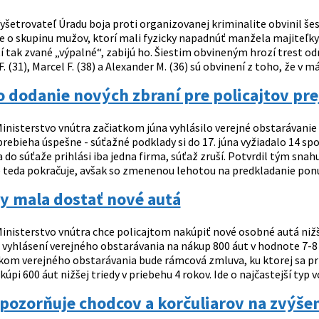
yšetrovateľ Úradu boja proti organizovanej kriminalite obvinil šesť
de o skupinu mužov, ktorí mali fyzicky napadnúť manžela majiteľky
 tak zvané „výpalné“, zabijú ho. Šiestim obvineným hrozí trest odň
. (31), Marcel F. (38) a Alexander M. (36) sú obvinení z toho, že v máji
 dodanie nových zbraní pre policajtov prej
inisterstvo vnútra začiatkom júna vyhlásilo verejné obstarávanie n
prebieha úspešne - súťažné podklady si do 17. júna vyžiadalo 14 spol
a do súťaže prihlási iba jedna firma, súťaž zruší. Potvrdil tým sna
 teda pokračuje, avšak so zmenenou lehotou na predkladanie ponúk.
by mala dostať nové autá
inisterstvo vnútra chce policajtom nakúpiť nové osobné autá nižše
vyhlásení verejného obstarávania na nákup 800 áut v hodnote 7-8 m
kom verejného obstarávania bude rámcová zmluva, ku ktorej sa prip
úpi 600 áut nižšej triedy v priebehu 4 rokov. Ide o najčastejší typ vo
upozorňuje chodcov a korčuliarov na zvýše