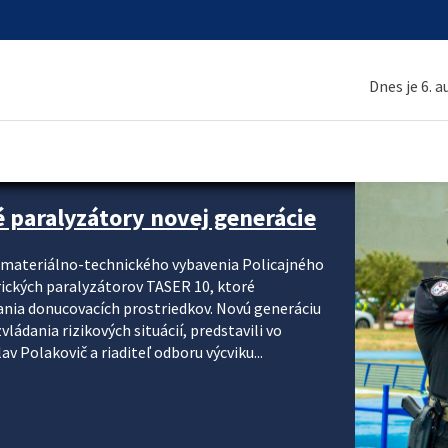
Dnes je 6. 
é paralyzátory novej generácie
i materiálno-technického vybavenia Policajného
rických paralyzátorov TASER 10, ktoré
ania donucovacích prostriedkov. Novú generáciu
ádania rizikových situácií, predstavili vo
v Polakovič a riaditeľ odboru výcviku...