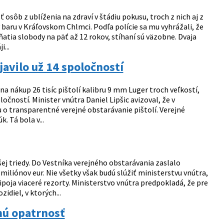
 osôb z ublíženia na zdraví v štádiu pokusu, troch z nich aj z
 baru v Kráľovskom Chlmci. Podľa polície sa mu vyhrážali, že
atia slobody na päť až 12 rokov, stíhaní sú väzobne. Dvaja
...
avilo už 14 spoločností
a nákup 26 tisíc pištolí kalibru 9 mm Luger troch veľkostí,
očností. Minister vnútra Daniel Lipšic avizoval, že v
hu o transparentné verejné obstarávanie pištolí. Verejné
 Tá bola v...
j triedy. Do Vestníka verejného obstarávania zaslalo
iliónov eur. Nie všetky však budú slúžiť ministerstvu vnútra,
oja viaceré rezorty. Ministerstvo vnútra predpokladá, že pre
zidiel, v ktorých...
nú opatrnosť