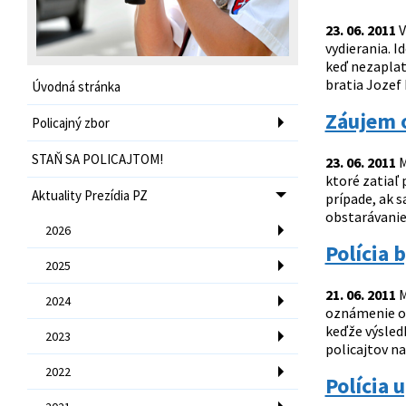
23. 06. 2011
V
vydierania. I
keď nezaplatí
bratia Jozef F
Úvodná stránka
Záujem o
Policajný zbor
STAŇ SA POLICAJTOM!
23. 06. 2011
M
ktoré zatiaľ 
Aktuality Prezídia PZ
prípade, ak s
obstarávanie
2026
Polícia 
2025
21. 06. 2011
M
2024
oznámenie o 
keďže výsled
2023
policajtov nak
2022
Polícia 