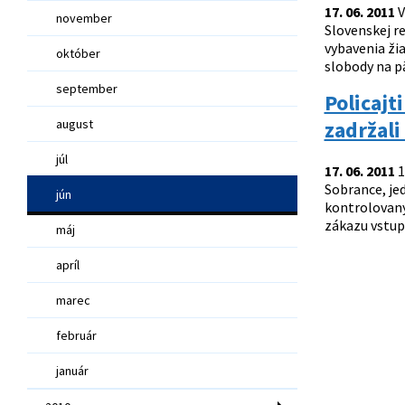
17. 06. 2011
V
november
Slovenskej re
vybavenia ži
október
slobody na pä
september
Policajt
august
zadržali
júl
17. 06. 2011
1
Sobrance, je
jún
kontrolovaný
zákazu vstupu
máj
apríl
marec
február
január