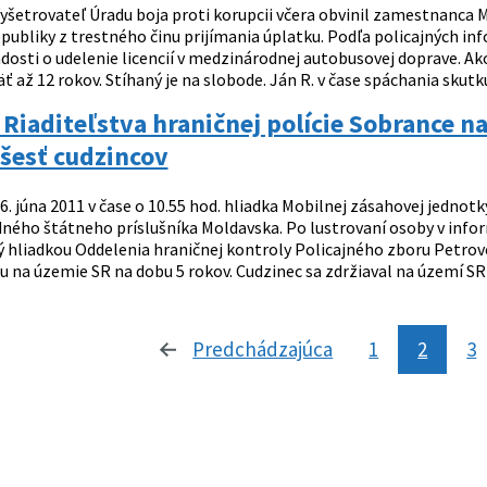
yšetrovateľ Úradu boja proti korupcii včera obvinil zamestnanca M
publiky z trestného činu prijímania úplatku. Podľa policajných infor
adosti o udelenie licencií v medzinárodnej autobusovej doprave. A
ť až 12 rokov. Stíhaný je na slobode. Ján R. v čase spáchania skutku
i Riaditeľstva hraničnej polície Sobrance n
 šesť cudzincov
6. júna 2011 v čase o 10.55 hod. hliadka Mobilnej zásahovej jednot
dného štátneho príslušníka Moldavska. Po lustrovaní osoby v info
 hliadkou Oddelenia hraničnej kontroly Policajného zboru Petrovce
 na územie SR na dobu 5 rokov. Cudzinec sa zdržiaval na území SR 
Predchádzajúca
stránka
1
2
3