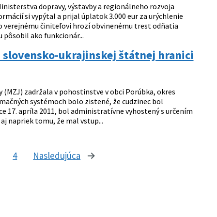
inisterstva dopravy, výstavby a regionálneho rozvoja
mácií si vypýtal a prijal úplatok 3.000 eur za urýchlenie
ko verejnému činiteľovi hrozí obvinenému trest odňatia
 pôsobil ako funkcionár...
a slovensko-ukrajinskej štátnej hranici
ky (MZJ) zadržala v pohostinstve v obci Porúbka, okres
rmačných systémoch bolo zistené, že cudzinec bol
 17. apríla 2011, bol administratívne vyhostený s určením
aj napriek tomu, že mal vstup...
4
Nasledujúca
stránka