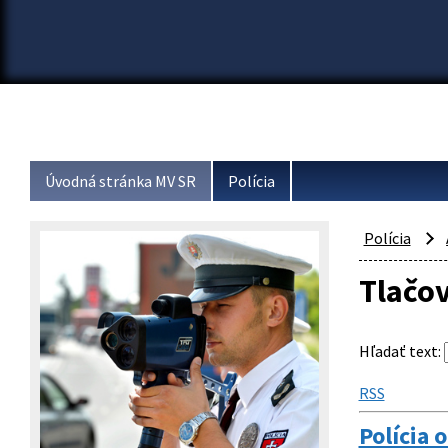
Úvodná stránka MV SR
Polícia
Polícia
Tlačo
Hľadať text
:
RSS
Polícia 