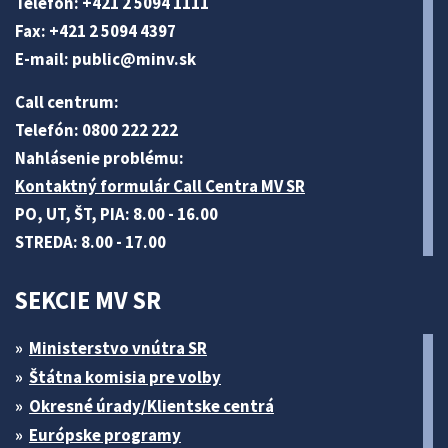
Telefón: +421 2 5094 1111
Fax: +421 2 5094 4397
E-mail:
public@minv
.sk
Call centrum:
Telefón: 0800 222 222
Nahlásenie problému:
Kontaktný formulár Call Centra MV SR
PO, UT, ŠT, PIA: 8.00 - 16.00
STREDA: 8.00 - 17.00
SEKCIE MV SR
Ministerstvo vnútra SR
Štátna komisia pre volby
Okresné úrady/Klientske centrá
Európske programy