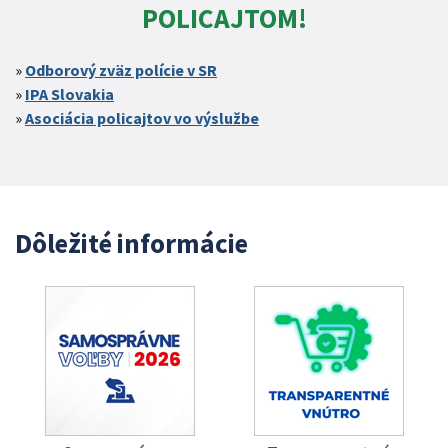
POLICAJTOM!
Odborový zväz polície v SR
IPA Slovakia
Asociácia policajtov vo výslužbe
Dôležité informácie