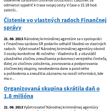
oddelenie za účelom zistenia totožnosti. Cudzinec sa
odmietol vyjadriť k trase svojej cesty. V čase o 15.18 hod.
zaistili...
Čistenie vo vlastných radoch Finančnej
správy
21. 06. 2013
Národnej kriminálnej agentúre sa v spolupráci
s Finančnou správou SR podarilo odhaliť škodnú vo vlastných
radoch. Vyšetrovateľ Národnej kriminálnej agentúry obvinil
3 osoby konkrétne 46 ročného - Vladimíra B. z obzvlášť
závažného zločinu zneužívania právomoci verejného činiteľa,
ďalej zo zločinov založenia, zosnovania a podporovania
zločineckej skupiny, neodvedenia dane a poistného
a poškodenia a zneužitia záznamu na nosiči informácii, kde
mu v ...
Organizovaná skupina skrátila daň o
1,8 milióna
21. 06. 2013
Vyšetrovateľ Národnej kriminálnej agentúry