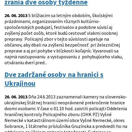
zrania dve osoby týždenne
26. 06. 2013
S blížiacim sa letným obdobím, školskými
prázdninami, organizovaním rôznych kultúrno-
spoločenských podujatí, festivalov a podobne súvisí aj
zvýšený počet osôb, ktoré budú cestovať vlakmi osobnej
prepravy. Policajný zbor v tejto súvislosti apeluje na
občanov, aby dbali na zvýšenú bezpečnosť pri železničnej
preprave a aj pri pohybe v blízkosti koľajníc. Vyvarovali sa
najmä nastupovaniu a vystupovaniu z pohybujúceho vlaku,
otváraniu dverí pred...
Dve zadržané osoby na hranici s
Ukrajinou
26. 06. 2013
Dňa 24.6.2013 zaznamenali kamery na slovensko-
ukrajinskej štátnej hranici neoprávnené prekročenie hranice
dvomi osobami. V čase o 01.10 hod. zaistili policajti Oddelenia
hraničnej kontroly Policajného zboru (OHK PZ) Vyšné
Nemecké v katastrálnom území obce Vyšné Nemecké, okres
Sobrance, 1 štátneho príslušníka Gruzínska a predviedli ho na