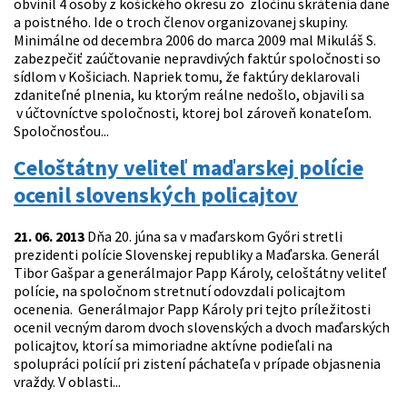
obvinil 4 osoby z košického okresu zo zločinu skrátenia dane
a poistného. Ide o troch členov organizovanej skupiny.
Minimálne od decembra 2006 do marca 2009 mal Mikuláš S.
zabezpečiť zaúčtovanie nepravdivých faktúr spoločnosti so
sídlom v Košiciach. Napriek tomu, že faktúry deklarovali
zdaniteľné plnenia, ku ktorým reálne nedošlo, objavili sa
v účtovníctve spoločnosti, ktorej bol zároveň konateľom.
Spoločnosťou...
Celoštátny veliteľ maďarskej polície
ocenil slovenských policajtov
21. 06. 2013
Dňa 20. júna sa v maďarskom Győri stretli
prezidenti polície Slovenskej republiky a Maďarska. Generál
Tibor Gašpar a generálmajor Papp Károly, celoštátny veliteľ
polície, na spoločnom stretnutí odovzdali policajtom
ocenenia. Generálmajor Papp Károly pri tejto príležitosti
ocenil vecným darom dvoch slovenských a dvoch maďarských
policajtov, ktorí sa mimoriadne aktívne podieľali na
spolupráci polícií pri zistení páchateľa v prípade objasnenia
vraždy. V oblasti...