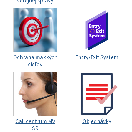
verejnej správy
Ochrana mäkkých
Entry/Exit System
cieľov
Call centrum MV
Objednávky
SR