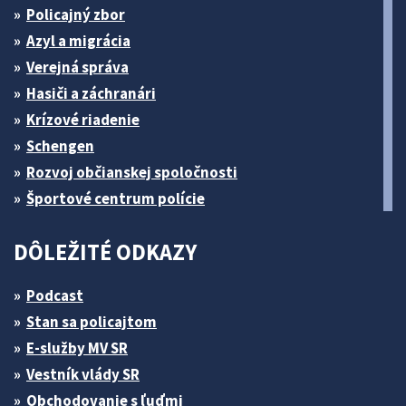
Policajný zbor
Azyl a migrácia
Verejná správa
Hasiči a záchranári
Krízové riadenie
Schengen
Rozvoj občianskej spoločnosti
Športové centrum polície
DÔLEŽITÉ ODKAZY
Podcast
Stan sa policajtom
E-služby MV SR
Vestník vlády SR
Obchodovanie s ľuďmi