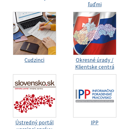
ľuďmi
Cudzinci
Okresné úrady /
Klientske centrá
Ústredný portál
IPP