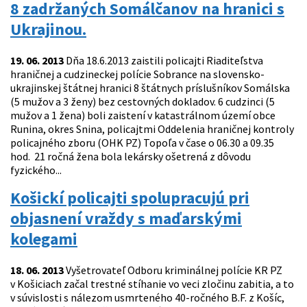
8 zadržaných Somálčanov na hranici s
Ukrajinou.
19. 06. 2013
Dňa 18.6.2013 zaistili policajti Riaditeľstva
hraničnej a cudzineckej polície Sobrance na slovensko-
ukrajinskej štátnej hranici 8 štátnych príslušníkov Somálska
(5 mužov a 3 ženy) bez cestovných dokladov. 6 cudzinci (5
mužov a 1 žena) boli zaistení v katastrálnom území obce
Runina, okres Snina, policajtmi Oddelenia hraničnej kontroly
policajného zboru (OHK PZ) Topoľa v čase o 06.30 a 09.35
hod. 21 ročná žena bola lekársky ošetrená z dôvodu
fyzického...
Košickí policajti spolupracujú pri
objasnení vraždy s maďarskými
kolegami
18. 06. 2013
Vyšetrovateľ Odboru kriminálnej polície KR PZ
v Košiciach začal trestné stíhanie vo veci zločinu zabitia, a to
v súvislosti s nálezom usmrteného 40-ročného B.F. z Košíc,