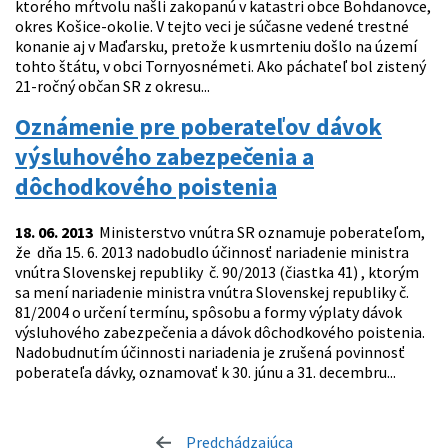
ktorého mŕtvolu našli zakopanú v katastri obce Bohdanovce,
okres Košice-okolie. V tejto veci je súčasne vedené trestné
konanie aj v Maďarsku, pretože k usmrteniu došlo na území
tohto štátu, v obci Tornyosnémeti. Ako páchateľ bol zistený
21-ročný občan SR z okresu...
Oznámenie pre poberateľov dávok
výsluhového zabezpečenia a
dôchodkového poistenia
18. 06. 2013
Ministerstvo vnútra SR oznamuje poberateľom,
že dňa 15. 6. 2013 nadobudlo účinnosť nariadenie ministra
vnútra Slovenskej republiky č. 90/2013 (čiastka 41) , ktorým
sa mení nariadenie ministra vnútra Slovenskej republiky č.
81/2004 o určení termínu, spôsobu a formy výplaty dávok
výsluhového zabezpečenia a dávok dôchodkového poistenia.
Nadobudnutím účinnosti nariadenia je zrušená povinnosť
poberateľa dávky, oznamovať k 30. júnu a 31. decembru...
Predchádzajúca
stránka