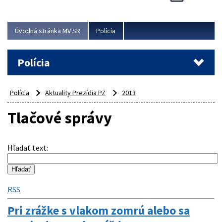
Viac
Úvodná stránka MV SR
Polícia
Polícia
Polícia
Aktuality Prezídia PZ
2013
Tlačové správy
Hľadať text
:
RSS
Pri zrážke s vlakom zomrú alebo sa