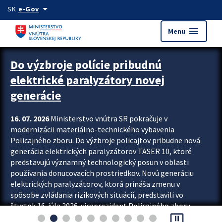
Preskocit na hlavný obsah
arrow_drop_down
SK
e-Gov
menu
Menu
Zastavit automatický posun upútavok
Do výzbroje polície pribudnú
elektrické paralyzátory novej
generácie
16. 07. 2026
Ministerstvo vnútra SR pokračuje v
modernizácii materiálno-technického vybavenia
Policajného zboru. Do výzbroje policajtov pribudne nová
generácia elektrických paralyzátorov TASER 10, ktoré
predstavujú významný technologický posun v oblasti
používania donucovacích prostriedkov. Novú generáciu
elektrických paralyzátorov, ktorá prináša zmenu v
spôsobe zvládania rizikových situácií, predstavili vo
štvrtok 16. júla 2026 viceprezident Policajného zboru
pause_presentation
Rastislav Polakovič a riaditeľ odboru výcviku...