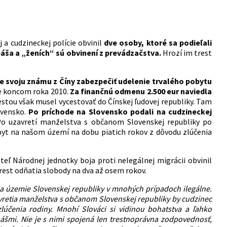
 a cudzineckej polície obvinil
dve osoby, ktoré sa podieľali
ša a „ženích“ sú obvinení z prevádzačstva.
Hrozí im trest
re svoju známu z Číny zabezpečiť udelenie trvalého pobytu
te koncom roka 2010.
Za finančnú odmenu 2.500 eur naviedla
stou však musel vycestovať do Čínskej ľudovej republiky. Tam
ovensko.
Po príchode na Slovensko podali na cudzineckej
o uzavretí manželstva s občanom Slovenskej republiky po
yt na našom území na dobu piatich rokov z dôvodu zlúčenia
eľ Národnej jednotky boja proti nelegálnej migrácii obvinil
rest odňatia slobody na dva až osem rokov.
ú na územie Slovenskej republiky v mnohých prípadoch ilegálne.
zavretia manželstva s občanom Slovenskej republiky by cudzinec
účenia rodiny. Mnohí Slováci si vidinou bohatstva a ľahko
šmi. Nie je s nimi spojená len trestnoprávna zodpovednosť,