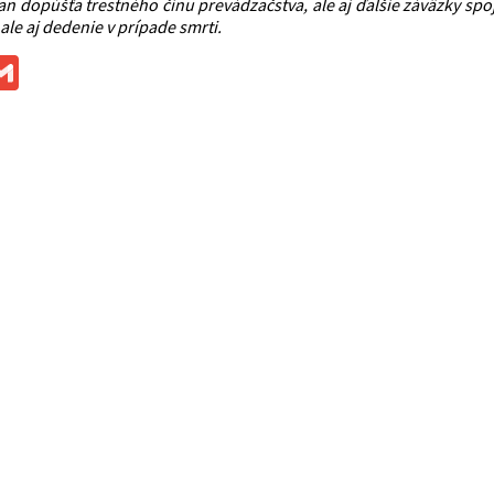
n dopúšťa trestného činu prevádzačstva, ale aj ďalšie záväzky spo
 ale aj dedenie v prípade smrti.
ok
ssenger
Gmail