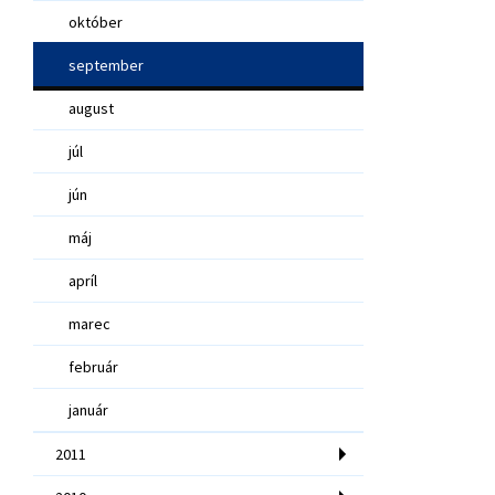
október
september
august
júl
jún
máj
apríl
marec
február
január
2011