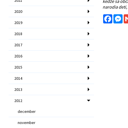
2021
keďže sa obča
narodia deti,
2020
Facebo
Me
2019
2018
2017
2016
2015
2014
2013
2012
december
november