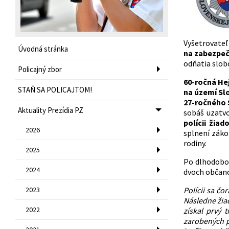
Vyšetrovateľ
Úvodná stránka
na zabezpeč
odňatia slobo
Policajný zbor
60-ročná Hej
STAŇ SA POLICAJTOM!
na území Slo
27-ročného S
Aktuality Prezídia PZ
sobáš uzatvo
polícii žia
2026
splnení záko
rodiny.
2025
Po dlhodobom
2024
dvoch občano
2023
Polícii sa čo
Následne žiad
2022
získal prvý 
zarobených p