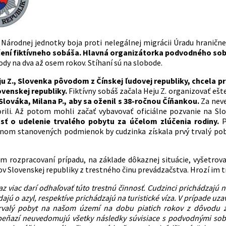
 Národnej jednotky boja proti nelegálnej migrácii Úradu hraničnej
ení fiktívneho sobáša. Hlavná organizátorka podvodného sobá
dy na dva až osem rokov. Stíhaní sú na slobode.
u Z., Slovenka pôvodom z Čínskej ľudovej republiky, chcela p
venskej republiky.
Fiktívny sobáš začala Heju Z. organizovať eš
lováka, Milana P., aby sa oženil s 38-ročnou Číňankou.
Za neve
rili. Až potom mohli začať vybavovať oficiálne pozvanie na Sl
dosť o udelenie trvalého pobytu za účelom zlúčenia rodiny.
P
nom stanovených podmienok by cudzinka získala prvý trvalý pob
 rozpracovaní prípadu, na základe dôkaznej situácie, vyšetrovat
v Slovenskej republiky z trestného činu prevádzačstva. Hrozí im t
raz viac darí odhaľovať túto trestnú činnosť. Cudzinci prichádzaj
ajú o azyl, respektíve prichádzajú na turistické víza. V prípade u
trvalý pobyt na našom území na dobu piatich rokov z dôvodu zl
eňazí neuvedomujú všetky následky súvisiace s podvodnými sobá