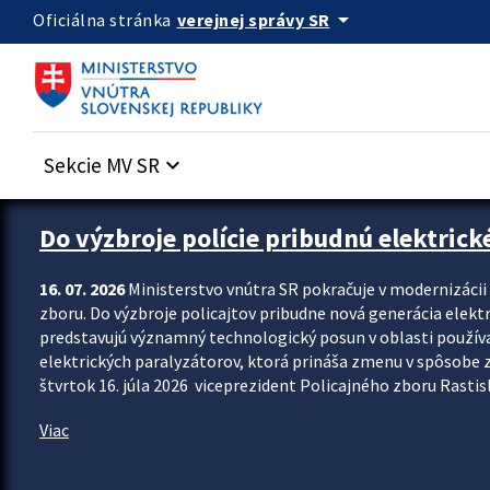
Preskocit na hlavný obsah
arrow_drop_down
verejnej správy SR
Oficiálna stránka
Sekcie MV SR
keyboard_arrow_down
Zastavit automatický posun upútavok
Do výzbroje polície pribudnú elektrick
16. 07. 2026
Ministerstvo vnútra SR pokračuje v modernizáci
zboru. Do výzbroje policajtov pribudne nová generácia elekt
predstavujú významný technologický posun v oblasti použív
elektrických paralyzátorov, ktorá prináša zmenu v spôsobe zvl
štvrtok 16. júla 2026 viceprezident Policajného zboru Rastisla
Viac