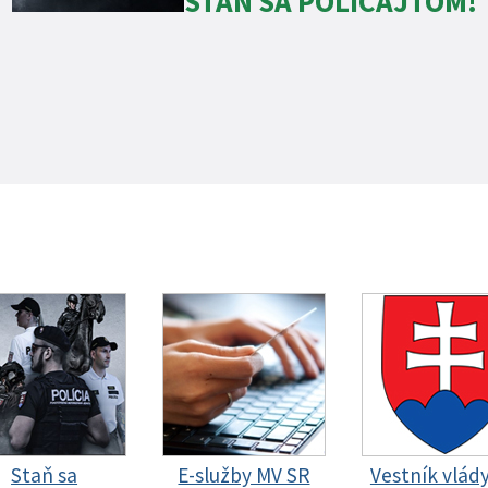
STAŇ SA POLICAJTOM!
Staň sa
E-služby MV SR
Vestník vlád