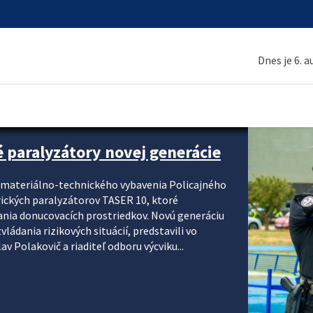
Dnes je 6. 
é paralyzátory novej generácie
i materiálno-technického vybavenia Policajného
rických paralyzátorov TASER 10, ktoré
ania donucovacích prostriedkov. Novú generáciu
ádania rizikových situácií, predstavili vo
v Polakovič a riaditeľ odboru výcviku...