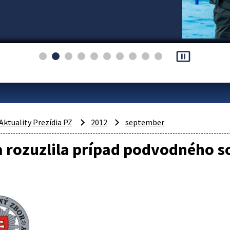
pause_presentation
Aktuality Prezídia PZ
2012
september
a rozuzlila prípad podvodného s