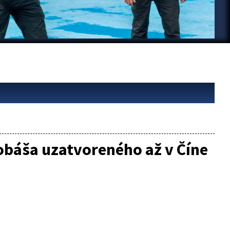
obáša uzatvoreného až v Číne