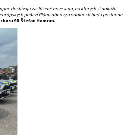
tupne dostávajú zaslúžené nové autá, na ktorých si dokážu
z európskych peňazí Plánu obnovy a odolnosti budú postupne
 zboru SR Štefan Hamran.