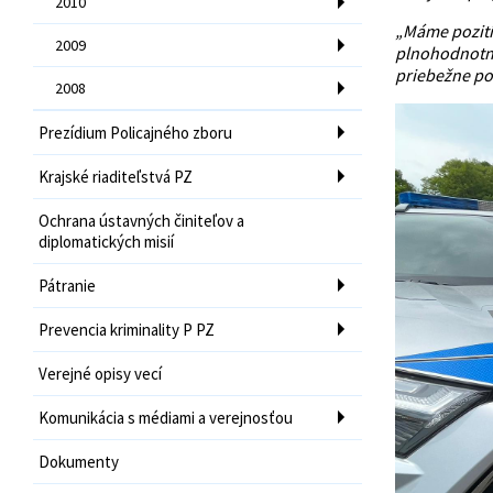
2010
„Máme pozitív
2009
plnohodnotne
priebežne poč
2008
Prezídium Policajného zboru
Krajské riaditeľstvá PZ
Ochrana ústavných činiteľov a
diplomatických misií
Pátranie
Prevencia kriminality P PZ
Verejné opisy vecí
Komunikácia s médiami a verejnosťou
Dokumenty