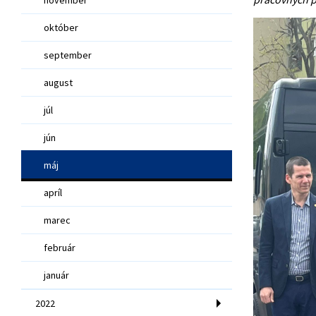
október
september
august
júl
jún
máj
apríl
marec
február
január
2022