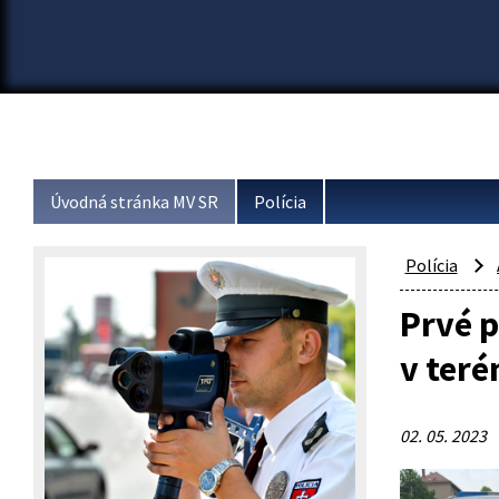
Úvodná stránka MV SR
Polícia
Polícia
Prvé p
v teré
02. 05. 2023