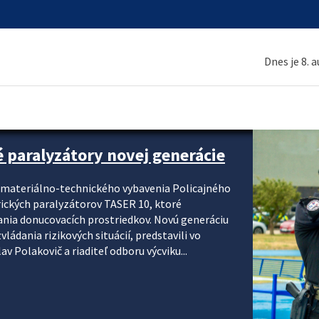
Dnes je 8. 
é paralyzátory novej generácie
i materiálno-technického vybavenia Policajného
rických paralyzátorov TASER 10, ktoré
ania donucovacích prostriedkov. Novú generáciu
ádania rizikových situácií, predstavili vo
v Polakovič a riaditeľ odboru výcviku...