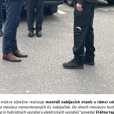
 vnútra súbežne realizuje
montáž nabíjacích staníc v rámci c
o mesiaca namontovaných 61 nabíjačiek. Do dvoch mesiacov bude
g in hybridných vozidiel a elektrických vozidiel,"
povedal
štátny ta