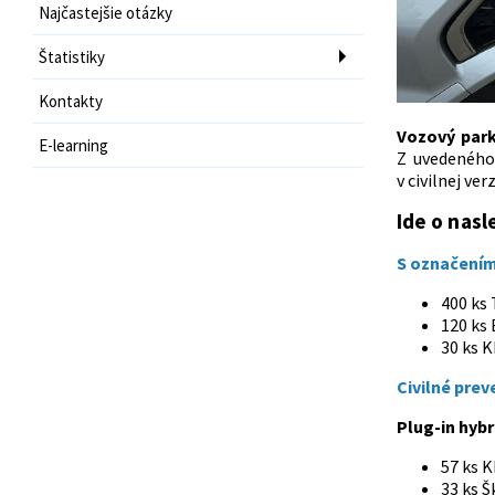
Najčastejšie otázky
Štatistiky
Kontakty
Vozový park
E-learning
Z uvedeného 
v civilnej ve
Ide o nasl
S označením 
400 ks
120 ks
30 ks 
Civilné prev
Plug-in hybri
57 ks 
33 ks 