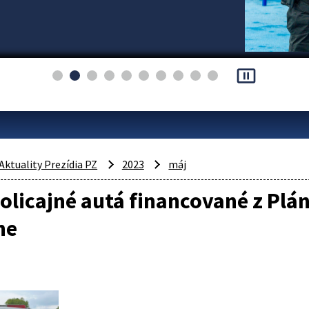
pause_presentation
Aktuality Prezídia PZ
2023
máj
olicajné autá financované z Plá
ne