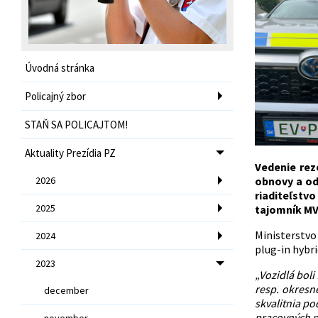
Úvodná stránka
Policajný zbor
STAŇ SA POLICAJTOM!
Aktuality Prezídia PZ
Vedenie rez
2026
obnovy a odo
riaditeľstv
2025
tajomník MV
Ministerstvo
2024
plug-in hybri
2023
„Vozidlá bol
resp. okresn
december
skvalitnia p
pracovných 
november