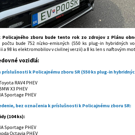
 Policajného zboru bude tento rok zo zdrojov z Plánu obno
počtu bude 752 nízko-emisných (550 ks plug-in hybridných vozid
rzii a 98 ks elektromobilov v civilnej verzii) a 8 ks len s naftovým m
edovné vozidlá:
príslušnosti k Policajnému zboru SR (550 ks plug-in hybridných 
 Toyota RAV4 PHEV
 BMW X3 PHEV
KIA Sportage PHEV
edenie, bez označenia k príslušnosti k Policajnému zboru SR:
dy (104 ks):
KIA Sportage PHEV
Škoda Octavia PHEV