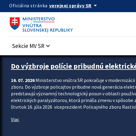
Preskocit na hlavný obsah
arrow_drop_down
verejnej správy SR
Oficiálna stránka
Sekcie MV SR
keyboard_arrow_down
Zastavit automatický posun upútavok
Do výzbroje polície pribudnú elektrick
16. 07. 2026
Ministerstvo vnútra SR pokračuje v modernizáci
zboru. Do výzbroje policajtov pribudne nová generácia elekt
predstavujú významný technologický posun v oblasti použív
elektrických paralyzátorov, ktorá prináša zmenu v spôsobe zvl
štvrtok 16. júla 2026 viceprezident Policajného zboru Rastisla
Viac