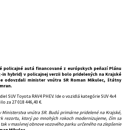
é policajné autá financované z európskych peňazí Plánu
n hybrid) v policajnej verzii bolo pridelených na Krajské
ne odovzdali minister vnútra SR Roman Mikulec, štátny
amran.
diel SUV Toyota RAV4 PHEV. Ide o vozidlá kategórie SUV 4x4
ilo za 27 018 446,40 €.
 Ministerstva vnútra SR. Budú primárne pridelené na Krajské,
park rezortu, ktorý po mnohých rokoch modernizujeme, čím sa
e tak v masívnej obnove vozového parku určeného na zlepšenie
oman Mikulec
.