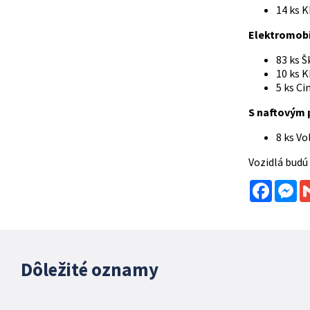
14 ks 
Elektromobil
83 ks 
10 ks K
5 ks C
S naftovým 
8 ks V
Vozidlá budú
Facebo
Me
Dôležité oznamy