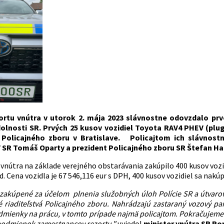
ortu vnútra v utorok 2. mája 2023 slávnostne odovzdalo prv
lnosti SR. Prvých 25 kusov vozidiel Toyota RAV4 PHEV (plug-i
o Policajného zboru v Bratislave. Policajtom ich slávnost
 SR Tomáš Oparty a prezident Policajného zboru SR Štefan H
 vnútra na základe verejného obstarávania zakúpilo 400 kusov vozi
d. Cena vozidla je 67 546,116 eur s DPH, 400 kusov vozidiel sa nakúp
i zakúpené za účelom plnenia služobných úloh Polície SR a útvarov
é riaditeľstvá Policajného zboru. Nahrádzajú zastaraný vozový 
odmienky na prácu, v tomto prípade najmä policajtom. Pokračujem
podmienok zamestnancov rezortu,"
uviedol
minister vnútra SR R