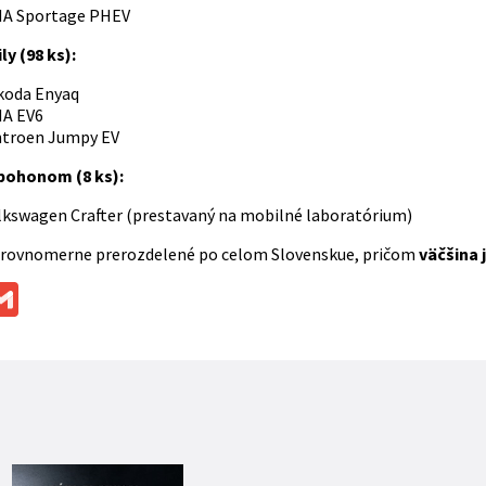
KIA Sportage PHEV
y (98 ks):
Škoda Enyaq
IA EV6
introen Jumpy EV
pohonom (8 ks):
olkswagen Crafter (prestavaný na mobilné laboratórium)
 rovnomerne prerozdelené po celom Slovenskue, pričom
väčšina 
ok
ssenger
Gmail