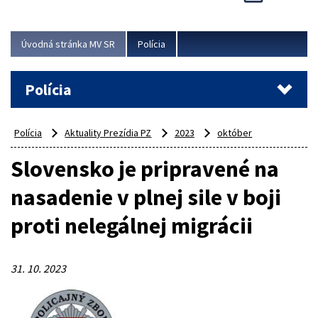
Viac
Úvodná stránka MV SR
Polícia
Polícia
Polícia
Aktuality Prezídia PZ
2023
október
Slovensko je pripravené na
nasadenie v plnej sile v boji
proti nelegálnej migrácii
31. 10. 2023