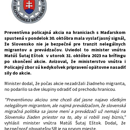
Preventívna policajná akcia na hraniciach s Maďarskom
spustená v pondelok 30. októbra mala vyslať jasný signál,
že Slovensko nie je bezpečné pre tranzit nelegálnych
migrantov a prevádzačov. Uviedol to minister vnútra
Matúš Šutaj Eštok v utorok 31. októbra 2023 na brífingu
po skončení akcie. Avizoval, že ministerstvo vnútra i
Policajný zbor sú kedykoľvek pripravení opätovne nasadiť
sily do akcie.
Minister dodal, že počas akcie nezadržali žiadneho migranta,
no podarilo sa dve skupiny odradiť od prechodu hranicou.
"Preventívnou akciou sme chceli dať jasne najavo všetkým
nelegálnym migrantom, ale najmä prevádzačom, že slovenská
migračná politika sa jasne mení a prevádzači už nemajú na
Slovensku žiaden priestor na to, aby si robili svoj biznis,"
vyhlásil minister vnútra Matúš Šutaj Eštok. Dodal, že
bezpečnosť obyvateľov SR je na prvom mieste.