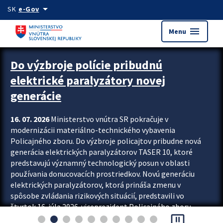
Preskocit na hlavný obsah
arrow_drop_down
SK
e-Gov
menu
Menu
Zastavit automatický posun upútavok
Do výzbroje polície pribudnú
elektrické paralyzátory novej
generácie
16. 07. 2026
Ministerstvo vnútra SR pokračuje v
modernizácii materiálno-technického vybavenia
Policajného zboru. Do výzbroje policajtov pribudne nová
generácia elektrických paralyzátorov TASER 10, ktoré
predstavujú významný technologický posun v oblasti
používania donucovacích prostriedkov. Novú generáciu
elektrických paralyzátorov, ktorá prináša zmenu v
spôsobe zvládania rizikových situácií, predstavili vo
štvrtok 16. júla 2026 viceprezident Policajného zboru
pause_presentation
Rastislav Polakovič a riaditeľ odboru výcviku...