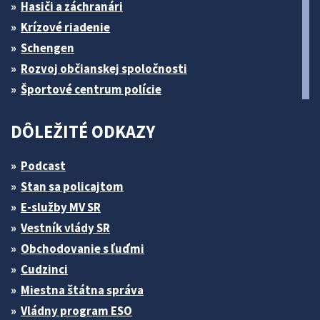
Hasiči a záchranári
Krízové riadenie
Schengen
Rozvoj občianskej spoločnosti
Športové centrum polície
DÔLEŽITÉ ODKAZY
Podcast
Stan sa policajtom
E-služby MV SR
Vestník vlády SR
Obchodovanie s ľuďmi
Cudzinci
Miestna štátna správa
Vládny program ESO