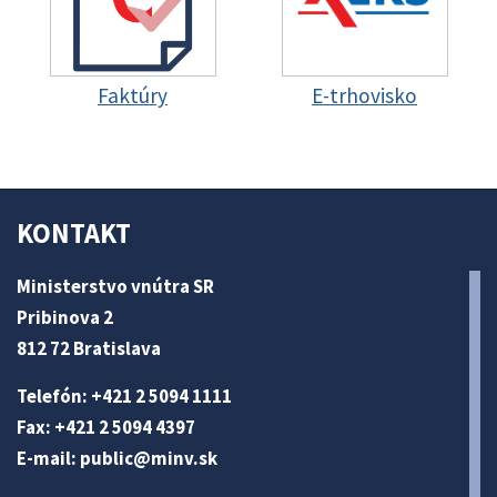
Faktúry
E-trhovisko
KONTAKT
Ministerstvo vnútra SR
Pribinova 2
812 72 Bratislava
Telefón: +421 2 5094 1111
Fax: +421 2 5094 4397
E-mail:
public@minv
.sk