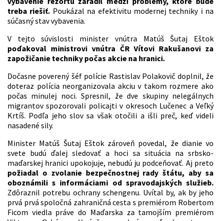
vybavenie rezortu zaradil medzi problémy, ktoré bude
treba riešiť.
Poukázal na efektivitu modernej techniky i na
súčasný stav vybavenia.
V tejto súvislosti minister vnútra Matúš Šutaj Eštok
poďakoval ministrovi vnútra ČR Vítovi Rakušanovi za
zapožičanie techniky počas akcie na hranici.
Dočasne poverený šéf polície Rastislav Polakovič doplnil, že
doteraz polícia neorganizovala akciu v takom rozmere ako
počas minulej noci. Spresnil, že dve skupiny nelegálnych
migrantov spozorovali policajti v okresoch Lučenec a Veľký
Krtíš. Podľa jeho slov sa však otočili a išli preč, keď videli
nasadené sily.
Minister Matúš Šutaj Eštok zároveň povedal, že dianie vo
svete budú ďalej sledovať a hoci sa situácia na srbsko-
maďarskej hranici upokojuje, nebudú ju podceňovať. Aj preto
požiadal o zvolanie bezpečnostnej rady štátu, aby sa
oboznámili s informáciami od spravodajských služieb.
Zdôraznil potrebu ochrany schengenu. Uvítal by, ak by jeho
prvá prvá spoločná zahraničná cesta s premiérom Robertom
Ficom viedla práve do Maďarska za tamojším premiérom