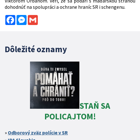
Viktorom Orbánom. Verí, že sa podarí s maďarskou stranou
dohodnúť na spolupráci a ochrane hraníc SR i schengenu.
Facebook
Messenger
Gmail
Dôležité oznamy
STAŇ SA
POLICAJTOM!
Odborový zväz polície v SR
IPA Slovakia