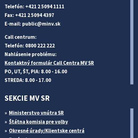
Telefón: +421 2 5094 1111
Fax: +421 2 5094 4397
E-mail:
public@minv
.sk
Call centrum:
Telefón: 0800 222 222
Nahlásenie problému:
Kontaktný formulár Call Centra MV SR
PO, UT, ŠT, PIA: 8.00 - 16.00
STREDA: 8.00 - 17.00
SEKCIE MV SR
Ministerstvo vnútra SR
Štátna komisia pre volby
Okresné úrady/Klientske centrá