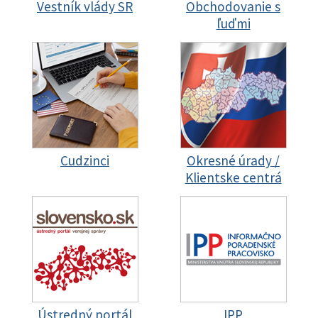
Vestník vlády SR
Obchodovanie s
ľuďmi
Cudzinci
Okresné úrady /
Klientske centrá
Ústredný portál
IPP