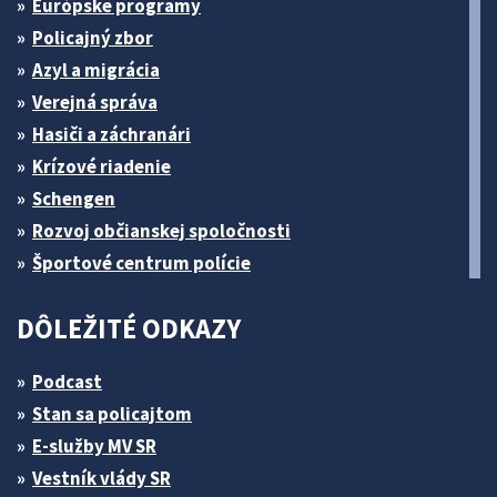
Európske programy
Policajný zbor
Azyl a migrácia
Verejná správa
Hasiči a záchranári
Krízové riadenie
Schengen
Rozvoj občianskej spoločnosti
Športové centrum polície
DÔLEŽITÉ ODKAZY
Podcast
Stan sa policajtom
E-služby MV SR
Vestník vlády SR