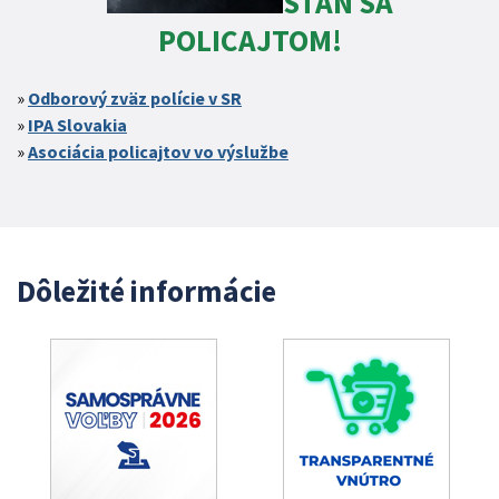
STAŇ SA
POLICAJTOM!
Odborový zväz polície v SR
IPA Slovakia
Asociácia policajtov vo výslužbe
Dôležité informácie