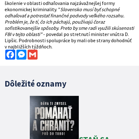
školenie v oblasti odhaľovania najzávažnejšej formy
ekonomickej kriminality. "
Slovensko musí byť schopné
odhaľovať a potrestať finančné podvody veľkého rozsahu.
Problém je, že tí, čo ich páchajú, používajú čoraz
sofistikovanejšie spôsoby. Preto by sme radi využili skúsenosti
FBI v tejto oblasti"
- povedal po stretnutí minister vnútra D.
Lipšic. Podrobnosti spolupráce by mali obe strany dohodnúť
v najbližších týždňoch.
Facebook
Messenger
Gmail
Dôležité oznamy