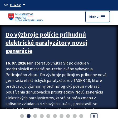
Preskocit na hlavný obsah
arrow_drop_down
SK
e-Gov
menu
Menu
Zastavit automatický posun upútavok
Do výzbroje polície pribudnú
elektrické paralyzátory novej
generácie
16. 07. 2026
Ministerstvo vnútra SR pokračuje v
modernizácii materiálno-technického vybavenia
Policajného zboru. Do výzbroje policajtov pribudne nová
generácia elektrických paralyzátorov TASER 10, ktoré
predstavujú významný technologický posun v oblasti
používania donucovacích prostriedkov. Novú generáciu
elektrických paralyzátorov, ktorá prináša zmenu v
spôsobe zvládania rizikových situácií, predstavili vo
štvrtok 16. júla 2026 viceprezident Policajného zboru
pause_presentation
Rastislav Polakovič a riaditeľ odboru výcviku...