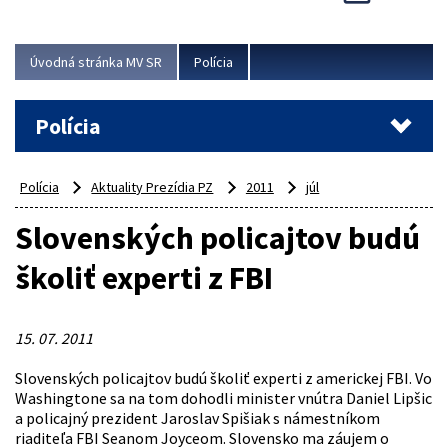
Viac
Úvodná stránka MV SR
Polícia
Polícia
Polícia
Aktuality Prezídia PZ
2011
júl
Slovenských policajtov budú
školiť experti z FBI
15. 07. 2011
Slovenských policajtov budú školiť experti z americkej FBI. Vo
Washingtone sa na tom dohodli minister vnútra Daniel Lipšic
a policajný prezident Jaroslav Spišiak s námestníkom
riaditeľa FBI Seanom Joyceom. Slovensko ma záujem o