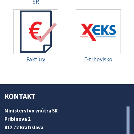
SR
Faktúry
E-trhovisko
KONTAKT
Ministerstvo vnútra SR
Pribinova 2
812 72 Bratislava