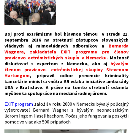
Boj proti extrémizmu bol hlavnou témou v stredu 21.
septembra 2016 na stretnutí zástupcov slovenských
vládnych aj mimovládnych odborníkov a
Bernarda
Wagnera, zakladateľa EXIT programu pre členov
pravicovo extrémistických skupín v Nemecku.
Možnosť
diskutovať s expertom z Nemecka, ako aj
bývalým
členom pravicovo- extrémistickej skupiny Stevenom
Hartungom
, pripravil odbor prevencie kriminality
kancelárie ministra vnútra SR vďaka iniciatíve ambasády
USA v Bratislave. A práve na tomto stretnutí odznela
myšlienka spolupráce na medzinárodnej úrovni.
EXIT program
založil v roku 2000 v Nemecku bývalý policajný
vyšetrovateľ Bernard Wagner s bývalým neonacistickým
lídrom Ingom Hasellbachom. Počas jeho fungovania poskytli
pomoc vo viac ako 500 prípadoch.