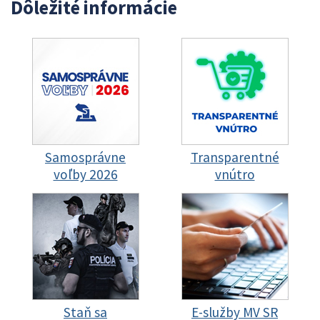
Dôležité informácie
Samosprávne
Transparentné
voľby 2026
vnútro
Staň sa
E-služby MV SR