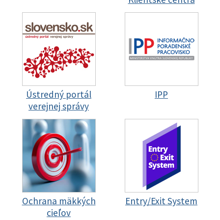
Ústredný portál
IPP
verejnej správy
Ochrana mäkkých
Entry/Exit System
cieľov