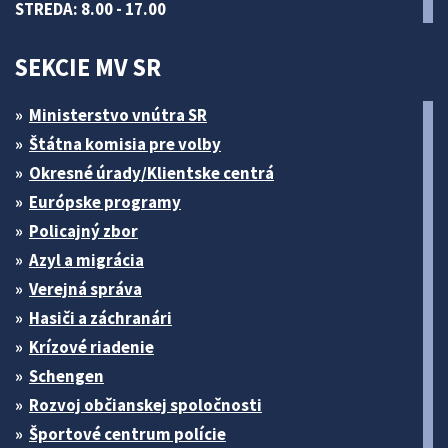
STREDA: 8.00 - 17.00
SEKCIE MV SR
Ministerstvo vnútra SR
Štátna komisia pre volby
Okresné úrady/Klientske centrá
Európske programy
Policajný zbor
Azyl a migrácia
Verejná správa
Hasiči a záchranári
Krízové riadenie
Schengen
Rozvoj občianskej spoločnosti
Športové centrum polície