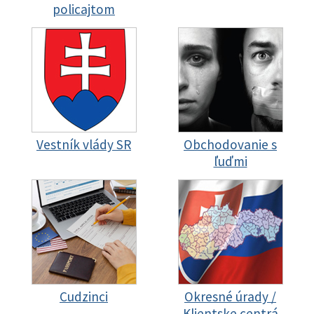
policajtom
Vestník vlády SR
Obchodovanie s
ľuďmi
Cudzinci
Okresné úrady /
Klientske centrá