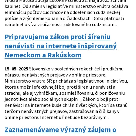
vnútra Matúša Šutaja Eštoka v stredu 21. mája 2025 schválil
kabinet. Od zmien v legislatíve ministerstvo vnútra očakáva
elimináciu počtov cudzincov na oddeleniach cudzineckej
polície a zrýchlenie konania o žiadostiach. Doba platnosti
národného víza v súčasnosti udeľovaného cudzincom...
Pripravujeme zákon proti šíreniu
nenávisti na internete inšpirovaný
Nemeckom a Rakúskom
15. 05. 2025
Slovensko v posledných rokoch čelí prudkému
nárastu nenávistných prejavov v online priestore.
Ministerstvo vnútra SR prichádza s legislatívnou iniciatívou,
ktoré umožní efektívnejší boj proti šíreniu nenávisti a
strachu, ale aj vyhrážkam, zosmiešňovaniu, či ponižovaniu
jednotlivca alebo sociálnych skupín. „Zákon o boji proti
nenávisti na internete bude chrániť všetkých, ktorí sa stanú
terčom nenávistných prejavov, zastrašovania či šikany v
online priestore. Internet už nebude bezprávnym...
Zaznamenávame výrazný záujem o