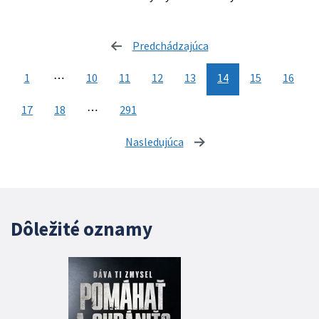
Predchádzajúca
stránka
1
⋯
10
11
12
13
14
15
16
17
18
⋯
291
Nasledujúca
stránka
Dôležité oznamy