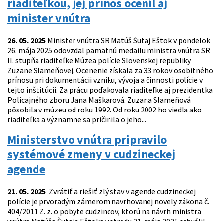
riaditeľkou, jej prínos ocenil aj
minister vnútra
26. 05. 2025
Minister vnútra SR Matúš Šutaj Eštok v pondelok
26. mája 2025 odovzdal pamätnú medailu ministra vnútra SR
II. stupňa riaditeľke Múzea polície Slovenskej republiky
Zuzane Slameňovej. Ocenenie získala za 33 rokov osobitného
prínosu pri dokumentácii vzniku, vývoja a činnosti polície v
tejto inštitúcii. Za prácu poďakovala riaditeľke aj prezidentka
Policajného zboru Jana Maškarová. Zuzana Slameňová
pôsobila v múzeu od roku 1992. Od roku 2002 ho viedla ako
riaditeľka a významne sa pričinila o jeho...
Ministerstvo vnútra pripravilo
systémové zmeny v cudzineckej
agende
21. 05. 2025
Zvrátiť a riešiť zlý stav v agende cudzineckej
polície je prvoradým zámerom navrhovanej novely zákona č.
404/2011 Z. z. o pobyte cudzincov, ktorú na návrh ministra