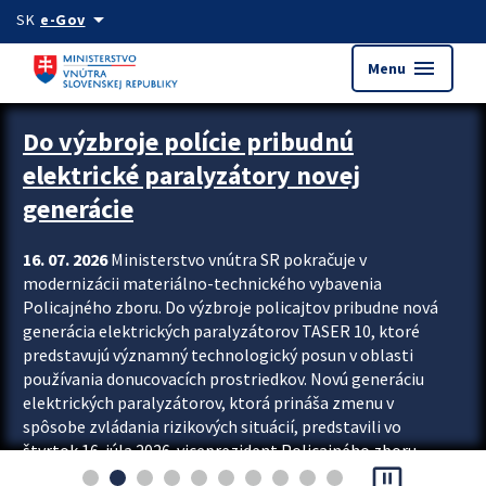
Preskocit na hlavný obsah
arrow_drop_down
SK
e-Gov
menu
Menu
Zastavit automatický posun upútavok
Do výzbroje polície pribudnú
elektrické paralyzátory novej
generácie
16. 07. 2026
Ministerstvo vnútra SR pokračuje v
modernizácii materiálno-technického vybavenia
Policajného zboru. Do výzbroje policajtov pribudne nová
generácia elektrických paralyzátorov TASER 10, ktoré
predstavujú významný technologický posun v oblasti
používania donucovacích prostriedkov. Novú generáciu
elektrických paralyzátorov, ktorá prináša zmenu v
spôsobe zvládania rizikových situácií, predstavili vo
štvrtok 16. júla 2026 viceprezident Policajného zboru
pause_presentation
Rastislav Polakovič a riaditeľ odboru výcviku...