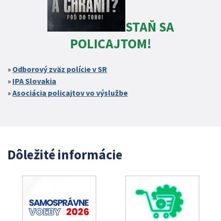
STAŇ SA
POLICAJTOM!
Odborový zväz polície v SR
IPA Slovakia
Asociácia policajtov vo výslužbe
Dôležité informácie