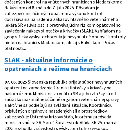
dočasných kontrol na vnútorných hraniciach s Maďarskom a
Rakúskom od 8. mája do 7. júla 2025. Dôvodom je
zabezpečenie účinných opatrení a výkonu kontrol
dodržiavania nariadení a zákazov hlavného veterinárneho
lekára SR v súvislosti s pretrvávajúcim rizikom opätovného
zavlečenia nákazy slintačky a krívačky (SLAK). Vzhľadom na
geografický výskyt ochorenia je nevyhnutné obnoviť kontroly
nielen na hranici s Maďarskom, ale aj s Rakúskom. Počas
platnosti...
SLAK - aktuálne informácie o
opatreniach a režime na hraniciach
07. 05. 2025
Slovenská republika prijala súbor nevyhnutných
opatrení na zamedzenie šírenia slintačky a krívačky na
našom území. Ministerstvo vnútra SR a jeho zložky sú od
začiatku maximálne súčinné orgánom veterinárnej správy
a aktívne sa podieľajú na zvládaní situácie. Koordináciu
príslušných orgánov a nasadených síl a prostriedkov
zabezpečuje Ústredný krízový štáb, ktorému predsedá
minister vnútra SR Matúš Šutaj Eštok. Vláda SR 25. marca
2025 rozhodla v súvislosti s výskytom tohto vysoko...