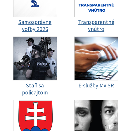
Samosprávne
Transparentné
voľby 2026
vnútro
Staň sa
E-služby MV SR
policajtom