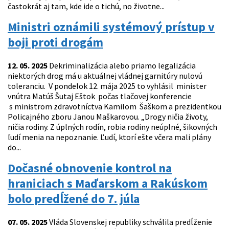
častokrát aj tam, kde ide o tichú, no životne...
Ministri oznámili systémový prístup v
boji proti drogám
12. 05. 2025
Dekriminalizácia alebo priamo legalizácia
niektorých drog má u aktuálnej vládnej garnitúry nulovú
toleranciu. V pondelok 12. mája 2025 to vyhlásil minister
vnútra Matúš Šutaj Eštok počas tlačovej konferencie
s ministrom zdravotníctva Kamilom Šaškom a prezidentkou
Policajného zboru Janou Maškarovou. „Drogy ničia životy,
ničia rodiny. Z úplných rodín, robia rodiny neúplné, šikovných
ľudí menia na nepoznanie. Ľudí, ktorí ešte včera mali plány
do...
Dočasné obnovenie kontrol na
hraniciach s Maďarskom a Rakúskom
bolo predĺžené do 7. júla
07. 05. 2025
Vláda Slovenskej republiky schválila predĺženie