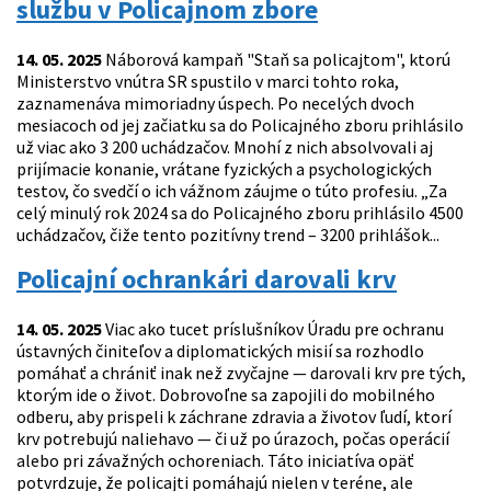
službu v Policajnom zbore
14. 05. 2025
Náborová kampaň "Staň sa policajtom", ktorú
Ministerstvo vnútra SR spustilo v marci tohto roka,
zaznamenáva mimoriadny úspech. Po necelých dvoch
mesiacoch od jej začiatku sa do Policajného zboru prihlásilo
už viac ako 3 200 uchádzačov. Mnohí z nich absolvovali aj
prijímacie konanie, vrátane fyzických a psychologických
testov, čo svedčí o ich vážnom záujme o túto profesiu. „Za
celý minulý rok 2024 sa do Policajného zboru prihlásilo 4500
uchádzačov, čiže tento pozitívny trend – 3200 prihlášok...
Policajní ochrankári darovali krv
14. 05. 2025
Viac ako tucet príslušníkov Úradu pre ochranu
ústavných činiteľov a diplomatických misií sa rozhodlo
pomáhať a chrániť inak než zvyčajne — darovali krv pre tých,
ktorým ide o život. Dobrovoľne sa zapojili do mobilného
odberu, aby prispeli k záchrane zdravia a životov ľudí, ktorí
krv potrebujú naliehavo — či už po úrazoch, počas operácií
alebo pri závažných ochoreniach. Táto iniciatíva opäť
potvrdzuje, že policajti pomáhajú nielen v teréne, ale