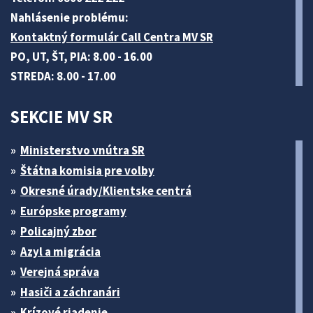
Nahlásenie problému:
Kontaktný formulár Call Centra MV SR
PO, UT, ŠT, PIA: 8.00 - 16.00
STREDA: 8.00 - 17.00
SEKCIE MV SR
Ministerstvo vnútra SR
Štátna komisia pre volby
Okresné úrady/Klientske centrá
Európske programy
Policajný zbor
Azyl a migrácia
Verejná správa
Hasiči a záchranári
Krízové riadenie