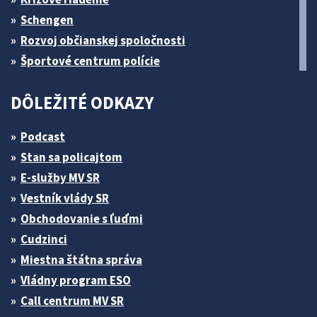
Schengen
Rozvoj občianskej spoločnosti
Športové centrum polície
DÔLEŽITÉ ODKAZY
Podcast
Stan sa policajtom
E-služby MV SR
Vestník vlády SR
Obchodovanie s ľuďmi
Cudzinci
Miestna štátna správa
Vládny program ESO
Call centrum MV SR