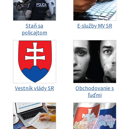
Staň sa
E-služby MV SR
policajtom
Vestník vlády SR
Obchodovanie s
ľuďmi