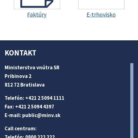
Faktúry
E-trhovisko
KONTAKT
Ministerstvo vnútra SR
Pribinova 2
812 72 Bratislava
Telefón: +421 2 5094 1111
Fax: +421 2 5094 4397
E-mail:
public@minv
.sk
Call centrum:
Telefón: 0800 222 222