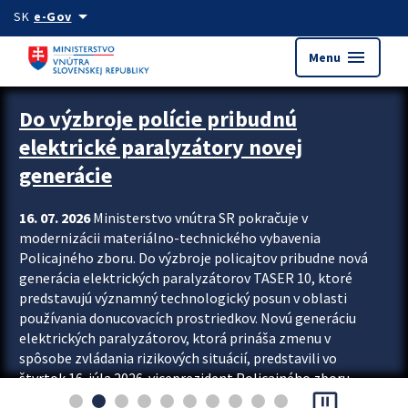
Preskocit na hlavný obsah
arrow_drop_down
SK
e-Gov
menu
Menu
Zastavit automatický posun upútavok
Do výzbroje polície pribudnú
elektrické paralyzátory novej
generácie
16. 07. 2026
Ministerstvo vnútra SR pokračuje v
modernizácii materiálno-technického vybavenia
Policajného zboru. Do výzbroje policajtov pribudne nová
generácia elektrických paralyzátorov TASER 10, ktoré
predstavujú významný technologický posun v oblasti
používania donucovacích prostriedkov. Novú generáciu
elektrických paralyzátorov, ktorá prináša zmenu v
spôsobe zvládania rizikových situácií, predstavili vo
štvrtok 16. júla 2026 viceprezident Policajného zboru
pause_presentation
Rastislav Polakovič a riaditeľ odboru výcviku...