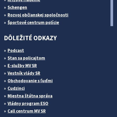
Schengen
Rozvoj občianskej spoločnosti
Športové centrum polície
DÔLEŽITÉ ODKAZY
Podcast
Stan sa policajtom
E-služby MV SR
Vestník vlády SR
Obchodovanie s ľuďmi
Cudzinci
Miestna štátna správa
Vládny program ESO
Call centrum MV SR