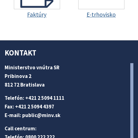
Faktúry
E-trhovisko
KONTAKT
Ministerstvo vnútra SR
Pribinova 2
812 72 Bratislava
Telefón: +421 2 5094 1111
Fax: +421 2 5094 4397
E-mail:
public@minv
.sk
Call centrum:
Telefón: 0800 222 222