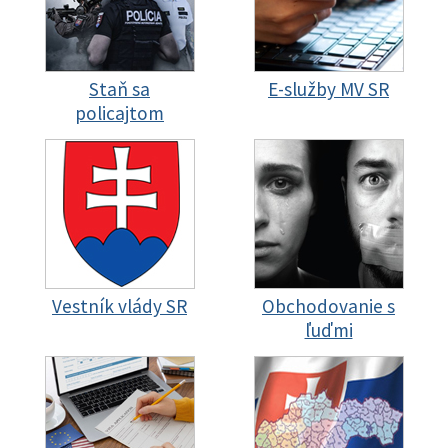
Staň sa
E-služby MV SR
policajtom
Vestník vlády SR
Obchodovanie s
ľuďmi