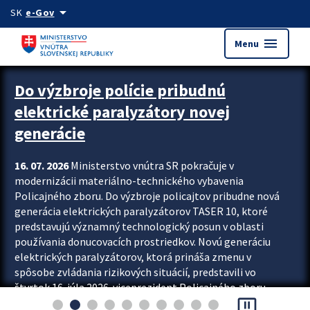
Preskocit na hlavný obsah
arrow_drop_down
SK
e-Gov
menu
Menu
Zastavit automatický posun upútavok
Do výzbroje polície pribudnú
elektrické paralyzátory novej
generácie
16. 07. 2026
Ministerstvo vnútra SR pokračuje v
modernizácii materiálno-technického vybavenia
Policajného zboru. Do výzbroje policajtov pribudne nová
generácia elektrických paralyzátorov TASER 10, ktoré
predstavujú významný technologický posun v oblasti
používania donucovacích prostriedkov. Novú generáciu
elektrických paralyzátorov, ktorá prináša zmenu v
spôsobe zvládania rizikových situácií, predstavili vo
štvrtok 16. júla 2026 viceprezident Policajného zboru
pause_presentation
Rastislav Polakovič a riaditeľ odboru výcviku...