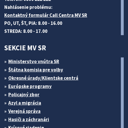
Nahlásenie problému:
Kontaktný formulár Call Centra MV SR
PO, UT, ŠT, PIA: 8.00 - 16.00
STREDA: 8.00 - 17.00
SEKCIE MV SR
Ministerstvo vnútra SR
Štátna komisia pre volby
Okresné úrady/Klientske centrá
Európske programy
Policajný zbor
Azyl a migrácia
Verejná správa
Hasiči a záchranári
Krízové riadenie