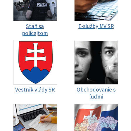
Staň sa
E-služby MV SR
policajtom
Vestník vlády SR
Obchodovanie s
ľuďmi