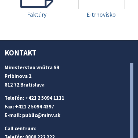
Faktúry
E-trhovisko
KONTAKT
Ministerstvo vnútra SR
Pribinova 2
812 72 Bratislava
Telefón: +421 2 5094 1111
Fax: +421 2 5094 4397
E-mail:
public@minv
.sk
Call centrum:
Telefón: 0800 222 222