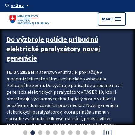
Preskocit na hlavný obsah
arrow_drop_down
SK
e-Gov
menu
Menu
Zastavit automatický posun upútavok
Do výzbroje polície pribudnú
elektrické paralyzátory novej
generácie
16. 07. 2026
Ministerstvo vnútra SR pokračuje v
modernizácii materiálno-technického vybavenia
Policajného zboru. Do výzbroje policajtov pribudne nová
generácia elektrických paralyzátorov TASER 10, ktoré
predstavujú významný technologický posun v oblasti
používania donucovacích prostriedkov. Novú generáciu
elektrických paralyzátorov, ktorá prináša zmenu v
spôsobe zvládania rizikových situácií, predstavili vo
štvrtok 16. júla 2026 viceprezident Policajného zboru
pause_presentation
Rastislav Polakovič a riaditeľ odboru výcviku...