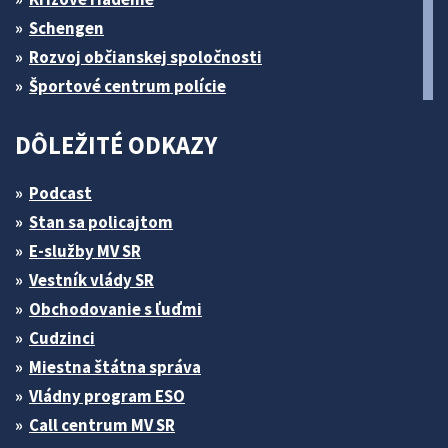
Schengen
Rozvoj občianskej spoločnosti
Športové centrum polície
DÔLEŽITÉ ODKAZY
Podcast
Stan sa policajtom
E-služby MV SR
Vestník vlády SR
Obchodovanie s ľuďmi
Cudzinci
Miestna štátna správa
Vládny program ESO
Call centrum MV SR