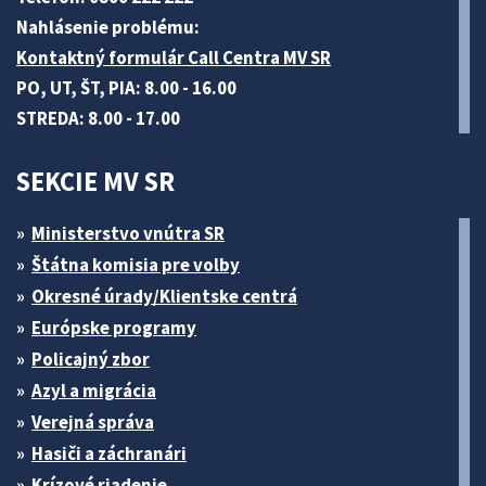
Nahlásenie problému:
Kontaktný formulár Call Centra MV SR
PO, UT, ŠT, PIA: 8.00 - 16.00
STREDA: 8.00 - 17.00
SEKCIE MV SR
Ministerstvo vnútra SR
Štátna komisia pre volby
Okresné úrady/Klientske centrá
Európske programy
Policajný zbor
Azyl a migrácia
Verejná správa
Hasiči a záchranári
Krízové riadenie