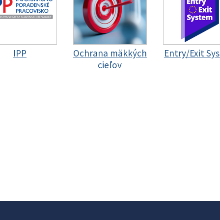
IPP
Ochrana mäkkých
Entry/Exit Sy
cieľov