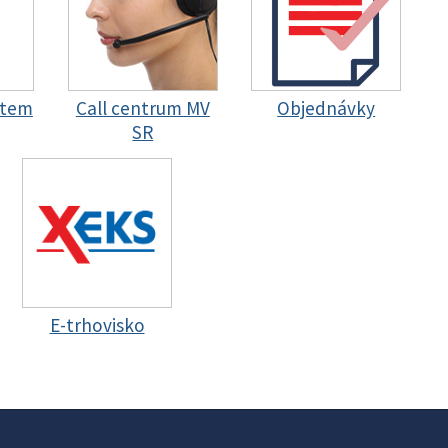
stem
Call centrum MV
Objednávky
SR
E-trhovisko