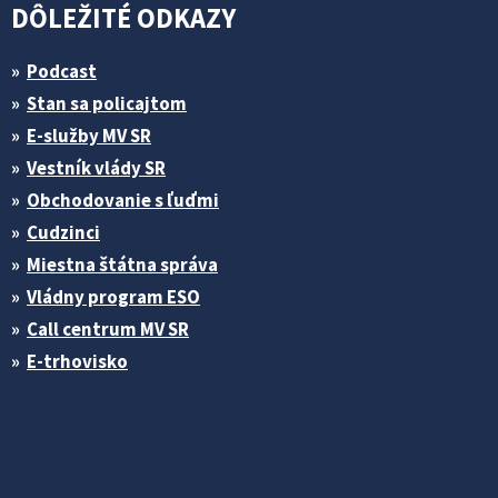
DÔLEŽITÉ ODKAZY
Podcast
Stan sa policajtom
E-služby MV SR
Vestník vlády SR
Obchodovanie s ľuďmi
Cudzinci
Miestna štátna správa
Vládny program ESO
Call centrum MV SR
E-trhovisko