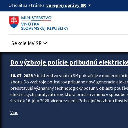
Preskocit na hlavný obsah
arrow_drop_down
verejnej správy SR
Oficiálna stránka
Sekcie MV SR
keyboard_arrow_down
Zastavit automatický posun upútavok
Do výzbroje polície pribudnú elektrick
16. 07. 2026
Ministerstvo vnútra SR pokračuje v modernizáci
zboru. Do výzbroje policajtov pribudne nová generácia elekt
predstavujú významný technologický posun v oblasti použív
elektrických paralyzátorov, ktorá prináša zmenu v spôsobe zvl
štvrtok 16. júla 2026 viceprezident Policajného zboru Rastisla
Viac