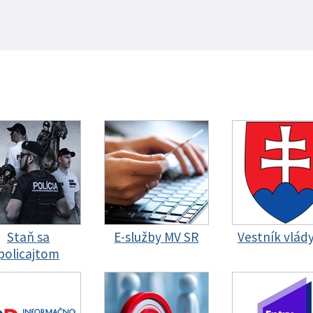
Staň sa
E-služby MV SR
Vestník vlád
policajtom