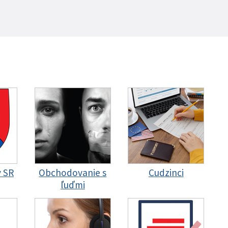
y SR
Obchodovanie s
Cudzinci
ľuďmi