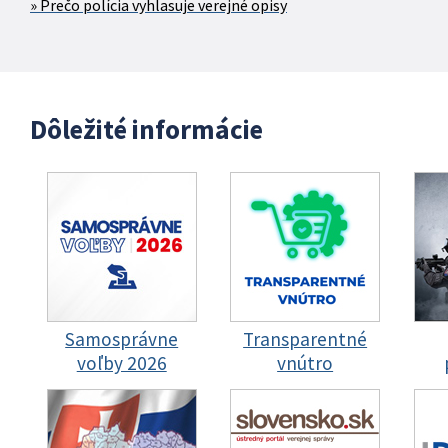
Prečo polícia vyhlasuje verejné opisy
Dôležité informácie
Samosprávne
Transparentné
voľby 2026
vnútro