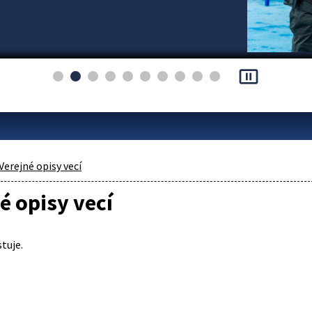
pause_presentation
Verejné opisy vecí
é opisy vecí
tuje.