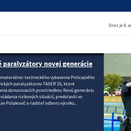
Dnes je 8. 
é paralyzátory novej generácie
i materiálno-technického vybavenia Policajného
rických paralyzátorov TASER 10, ktoré
ania donucovacích prostriedkov. Novú generáciu
ádania rizikových situácií, predstavili vo
v Polakovič a riaditeľ odboru výcviku...