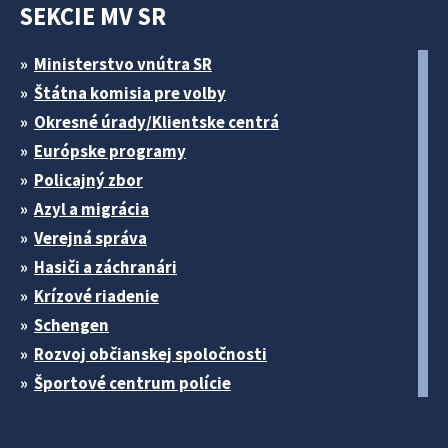
SEKCIE MV SR
Ministerstvo vnútra SR
Štátna komisia pre volby
Okresné úrady/Klientske centrá
Európske programy
Policajný zbor
Azyl a migrácia
Verejná správa
Hasiči a záchranári
Krízové riadenie
Schengen
Rozvoj občianskej spoločnosti
Športové centrum polície