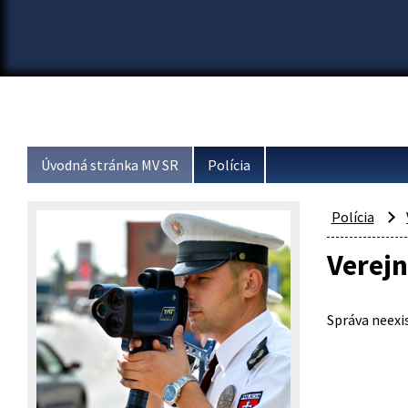
Úvodná stránka MV SR
Polícia
Polícia
Verejn
Správa neexis