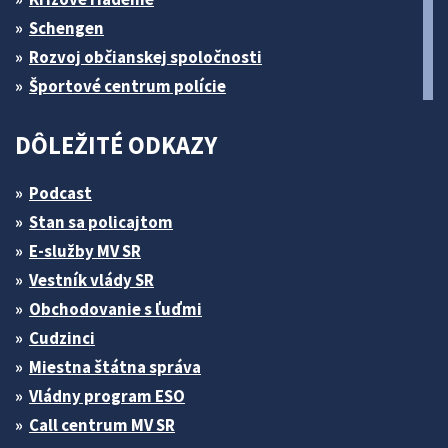
Schengen
Rozvoj občianskej spoločnosti
Športové centrum polície
DÔLEŽITÉ ODKAZY
Podcast
Stan sa policajtom
E-služby MV SR
Vestník vlády SR
Obchodovanie s ľuďmi
Cudzinci
Miestna štátna správa
Vládny program ESO
Call centrum MV SR