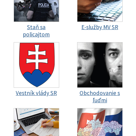
Staň sa
E-služby MV SR
policajtom
Vestník vlády SR
Obchodovanie s
ľuďmi