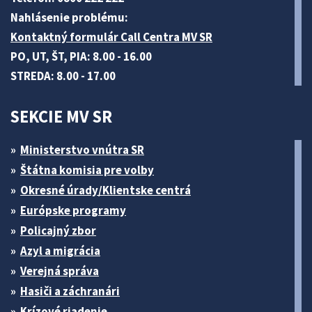
Nahlásenie problému:
Kontaktný formulár Call Centra MV SR
PO, UT, ŠT, PIA: 8.00 - 16.00
STREDA: 8.00 - 17.00
SEKCIE MV SR
Ministerstvo vnútra SR
Štátna komisia pre volby
Okresné úrady/Klientske centrá
Európske programy
Policajný zbor
Azyl a migrácia
Verejná správa
Hasiči a záchranári
Krízové riadenie