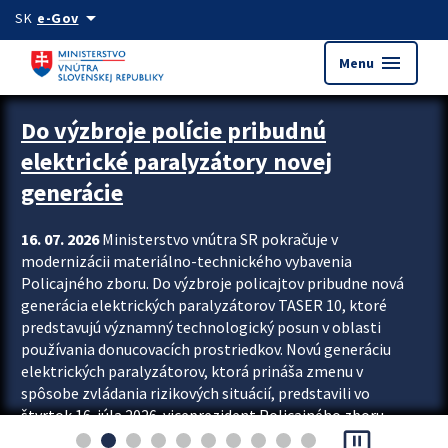
Preskocit na hlavný obsah
arrow_drop_down
SK
e-Gov
menu
Menu
Zastavit automatický posun upútavok
Do výzbroje polície pribudnú
elektrické paralyzátory novej
generácie
16. 07. 2026
Ministerstvo vnútra SR pokračuje v
modernizácii materiálno-technického vybavenia
Policajného zboru. Do výzbroje policajtov pribudne nová
generácia elektrických paralyzátorov TASER 10, ktoré
predstavujú významný technologický posun v oblasti
používania donucovacích prostriedkov. Novú generáciu
elektrických paralyzátorov, ktorá prináša zmenu v
spôsobe zvládania rizikových situácií, predstavili vo
štvrtok 16. júla 2026 viceprezident Policajného zboru
pause_presentation
Rastislav Polakovič a riaditeľ odboru výcviku...