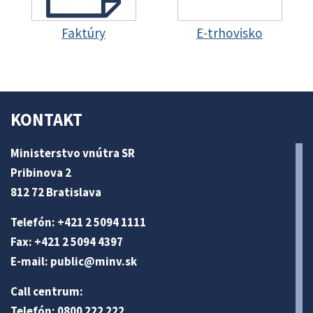
Faktúry
E-trhovisko
KONTAKT
Ministerstvo vnútra SR
Pribinova 2
812 72 Bratislava
Telefón: +421 2 5094 1111
Fax: +421 2 5094 4397
E-mail:
public@minv
.sk
Call centrum:
Telefón: 0800 222 222