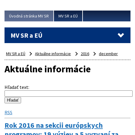
ubytovacie izby. Zrekonštruované...
Úvodná stránka MV SR
MV SR a EÚ
Viac
MV SR a EÚ
MV SR a EÚ
Aktuálne informácie
2016
december
Aktuálne informácie
Hľadať text
:
RSS
Rok 2016 na sekcii európskych
programov: 19 výziev a 5 vyzvaní za