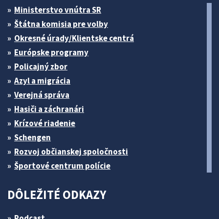
Ministerstvo vnútra SR
Štátna komisia pre volby
Okresné úrady/Klientske centrá
Európske programy
Policajný zbor
Azyl a migrácia
Verejná správa
Hasiči a záchranári
Krízové riadenie
Schengen
Rozvoj občianskej spoločnosti
Športové centrum polície
DÔLEŽITÉ ODKAZY
Podcast