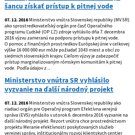
šancu získať prístup k pitnej vode
07. 12. 2016
Ministerstvo vnútra Slovenskej republiky (MV SR)
ako sprostredkovateľský orgán pre časť Operačného
programu Ľudské (OP ĽZ) zdroje vyhlásilo dňa 7. decembra
2016 výzvu zameranú na podporu prístupu k pitnej vode.
O pomoc z finančných prostriedkov Európskej únie v celkovej
výške 16 000 000 eur môže požiadať 1043 miest a obcí zo
siedmich slovenských krajov. Cieľom výzvy je zabezpečiť
prístup marginalizovaným rómskym komunitám k pitnej
vode. Podľa údajov z ...
Ministerstvo vnútra SR vyhlásilo
vyzvanie na ďalší národný projekt
07. 12. 2016
Ministerstvo vnútra Slovenskej republiky ako
riadiaci orgán pre Operačný program Efektívna verejná
správa (EVS) vyhlásilo v utorok 6. decembra 2016 vyzvanie na
ďalší národný projekt. Rezort vnútra chce prostredníctvom
projektu Meranie efektívnosti poskytovaných služieb
verejnej správy, inštitucionálny rozvoj klientskych centier