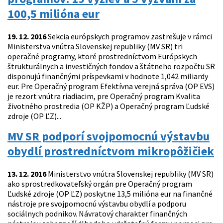
100,5 milióna eur
19. 12. 2016
Sekcia európskych programov zastrešuje v rámci
Ministerstva vnútra Slovenskej republiky (MV SR) tri
operačné programy, ktoré prostredníctvom Európskych
štrukturálnych a investičných fondov a štátneho rozpočtu SR
disponujú finančnými príspevkami v hodnote 1,042 miliardy
eur. Pre Operačný program Efektívna verejná správa (OP EVS)
je rezort vnútra riadiacim, pre Operačný program Kvalita
životného prostredia (OP KŽP) a Operačný program Ľudské
zdroje (OP ĽZ)...
MV SR podporí svojpomocnú výstavbu
obydlí prostredníctvom mikropôžičiek
13. 12. 2016
Ministerstvo vnútra Slovenskej republiky (MV SR)
ako sprostredkovateľský orgán pre Operačný program
Ľudské zdroje (OP ĽZ) poskytne 13,5 milióna eur na finančné
nástroje pre svojpomocnú výstavbu obydlí a podporu
sociálnych podnikov. Návratový charakter finančných