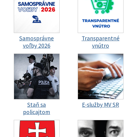
Samosprávne
Transparentné
voľby 2026
vnútro
Staň sa
E-služby MV SR
policajtom