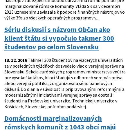
nástrojov zabezpečí dlhodobo udržateľnú formu pomoci pre
marginalizované rómske komunity. Vláda SR sa v decembri
2013 uznesením zaviazala k podpore finančných nástrojov vo
výške 3% zo všetkých operačných programov v...
Sériu diskusií s názvom Občan ako
klient štátu si vypočulo takmer 300
študentov po celom Slovensku
13. 12. 2016
Takmer 300 študentov na viacerých univerzitách
sa v posledných týždňoch dozvedelo viac o verejnej správe na
Slovensku. Sekcia európskych programov ministerstva vnútra
pre vysokoškolákov, ktorí študujú v odboroch verejná správa
alebo verejná politika, zorganizovala sériu panelových
diskusií. Do diania v súvislosti s pripravovanými reformnými a
modernizačnými iniciatívami verejnej správy sa dostali
študenti na Prešovskej univerzite, Technickej univerzite v
Košiciach, Slovenskej poľnohospodárskej...
Domácnosti marginalizovaných
rómskych komunít z 1043 obcí majú