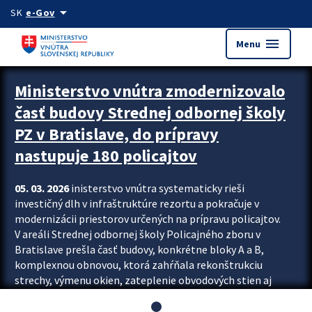
Preskocit na hlavný obsah
arrow_drop_down
SK
e-Gov
menu
Menu
Ministerstvo vnútra zmodernizovalo
časť budovy Strednej odbornej školy
PZ v Bratislave, do prípravy
nastupuje 180 policajtov
05. 03. 2026
inisterstvo vnútra systematicky rieši
investičný dlh v infraštruktúre rezortu a pokračuje v
modernizácii priestorov určených na prípravu policajtov.
V areáli Strednej odbornej školy Policajného zboru v
Bratislave prešla časť budovy, konkrétne bloky A a B,
komplexnou obnovou, ktorá zahŕňala rekonštrukciu
strechy, výmenu okien, zateplenie obvodových stien aj
modernizáciu inžinierskych sietí. Modernizácia sa dotkla
aj interiéru, kde vznikli nové učebne a moderné