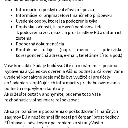
Informácie o poskytovateľovi príspevku
Informácie o prijímateľovi finančného príspevku
Uvedenie osoby, ktorej sa podozrenie týka
Popis skutočností, ktoré vedú nahlasovateľa
k podozreniu zo zneužitia prostriedkov EÚ a dátum ich
zistenia
Podporná dokumentácia
Kontaktné údaje (napr. meno a priezvisko,
korešpondenčná adresa, e-mail, telefónne číslo a pod.)
Vaše kontaktné údaje budú využité na oznámenie spôsobu
vybavenia a výsledkov overenia Vášho podnetu. Zároveň Vami
uvedené kontaktné údaje môžu byť využité aj pre účely
dožiadania si doplňujúcich informácií v priebehu overovania
podnetu resp. výkonu kontroly.
Ak si želáte ostať v anonymite, budeme toto Vaše
rozhodnutie v plnej miere rešpektovať.
Ak sa pri oznámení podozrenia o poškodzovaní finančných
záujmov EÚ a nezákonnej činnosti pri čerpaní prostriedkov
EÚ obávate odvetným opatreniam zo strany Vášho