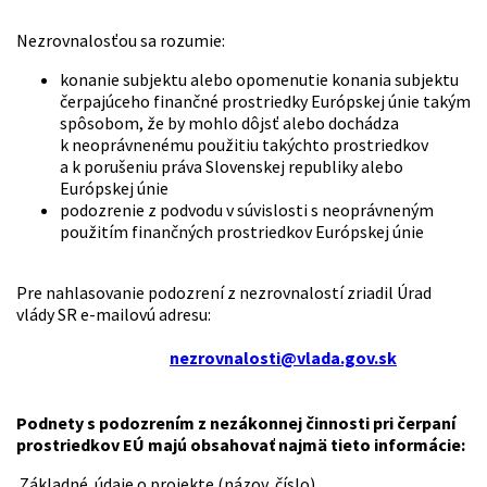
Nezrovnalosťou sa rozumie:
konanie subjektu alebo opomenutie konania subjektu
čerpajúceho finančné prostriedky Európskej únie takým
spôsobom, že by mohlo dôjsť alebo dochádza
k neoprávnenému použitiu takýchto prostriedkov
a k porušeniu práva Slovenskej republiky alebo
Európskej únie
podozrenie z podvodu v súvislosti s neoprávneným
použitím finančných prostriedkov Európskej únie
Pre nahlasovanie podozrení z nezrovnalostí zriadil Úrad
vlády SR e-mailovú adresu:
nezrovnalosti@vlada.gov.sk
Podnety s podozrením z nezákonnej činnosti pri čerpaní
prostriedkov EÚ majú obsahovať najmä tieto informácie:
Základné údaje o projekte (názov, číslo)