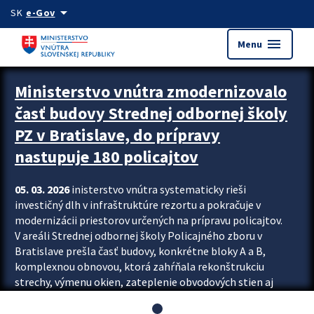
Preskocit na hlavný obsah
arrow_drop_down
SK
e-Gov
menu
Menu
Ministerstvo vnútra zmodernizovalo
časť budovy Strednej odbornej školy
PZ v Bratislave, do prípravy
nastupuje 180 policajtov
05. 03. 2026
inisterstvo vnútra systematicky rieši
investičný dlh v infraštruktúre rezortu a pokračuje v
modernizácii priestorov určených na prípravu policajtov.
V areáli Strednej odbornej školy Policajného zboru v
Bratislave prešla časť budovy, konkrétne bloky A a B,
komplexnou obnovou, ktorá zahŕňala rekonštrukciu
strechy, výmenu okien, zateplenie obvodových stien aj
modernizáciu inžinierskych sietí. Modernizácia sa dotkla
aj interiéru, kde vznikli nové učebne a moderné