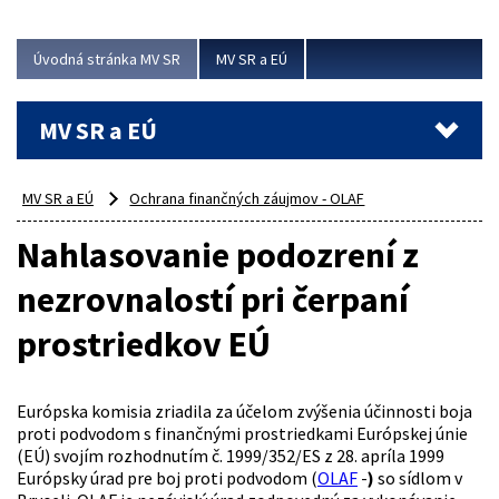
ubytovacie izby. Zrekonštruované...
Úvodná stránka MV SR
MV SR a EÚ
Viac
MV SR a EÚ
MV SR a EÚ
Ochrana finančných záujmov - OLAF
Nahlasovanie podozrení z
nezrovnalostí pri čerpaní
prostriedkov EÚ
Európska komisia zriadila za účelom zvýšenia účinnosti boja
proti podvodom s finančnými prostriedkami Európskej únie
(EÚ) svojím rozhodnutím č. 1999/352/ES z 28. apríla 1999
Európsky úrad pre boj proti podvodom (
OLAF
-
)
so sídlom v