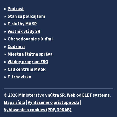
Podcast
Stan sa policajtom
E-služby MV SR
Vestník vlády SR
Obchodovanie s ľuďmi
Cudzinci
Miestna štátna správa
Vládny program ESO
Call centrum MV SR
E-trhovisko
© 2026 Ministerstvo vnútra SR. Web od
ELET systems
.
Mapa sídla
|
Vyhlásenie o prístupnosti
|
Vyhlásenie o cookies (PDF, 398 kB)