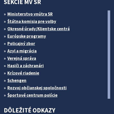
SEKCIE MV SR
Ministerstvo vnútra SR
Štátna komisia pre volby
Okresné úrady/Klientske centrá
Európske programy
Policajný zbor
Azyl a migrácia
Verejná správa
Hasiči a záchranári
Krízové riadenie
Schengen
Rozvoj občianskej spoločnosti
Športové centrum polície
DÔLEŽITÉ ODKAZY