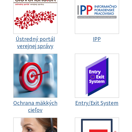
Ústredný portál
IPP
verejnej správy
Ochrana mäkkých
Entry/Exit System
cieľov