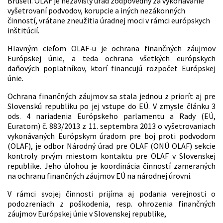
Bruseli. OLAF je nezávislý úrad zodpovedný za vykonávanie
vyšetrovaní podvodov, korupcie a iných nezákonných
činností, vrátane zneužitia úradnej moci v rámci európskych
inštitúcií.
Hlavným cieľom OLAF-u je ochrana finančných záujmov
Európskej únie, a teda ochrana všetkých európskych
daňových poplatníkov, ktorí financujú rozpočet Európskej
únie.
Ochrana finančných záujmov sa stala jednou z priorít aj pre
Slovenskú republiku po jej vstupe do EÚ. V zmysle článku 3
ods. 4 nariadenia Európskeho parlamentu a Rady (EÚ,
Euratom) č. 883/2013 z 11. septembra 2013 o vyšetrovaniach
vykonávaných Európskym úradom pre boj proti podvodom
(OLAF), je odbor Národný úrad pre OLAF (ONÚ OLAF) sekcie
kontroly prvým miestom kontaktu pre OLAF v Slovenskej
republike. Jeho úlohou je koordinácia činností zameraných
na ochranu finančných záujmov EÚ na národnej úrovni.
V rámci svojej činnosti prijíma aj podania verejnosti o
podozreniach z poškodenia, resp. ohrozenia finančných
záujmov Európskej únie v Slovenskej republike,