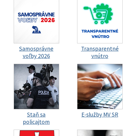
Samosprávne
Transparentné
voľby 2026
vnútro
Staň sa
E-služby MV SR
policajtom