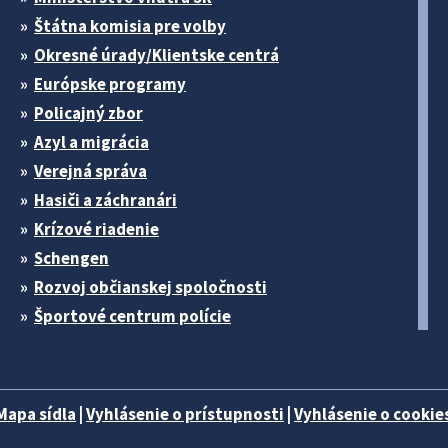
Štátna komisia pre volby
Okresné úrady/Klientske centrá
Európske programy
Policajný zbor
Azyl a migrácia
Verejná správa
Hasiči a záchranári
Krízové riadenie
Schengen
Rozvoj občianskej spoločnosti
Športové centrum polície
Mapa sídla
|
Vyhlásenie o prístupnosti
|
Vyhlásenie o cookies