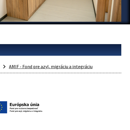
AMIF - Fond pre azyl, migráciu a integráciu