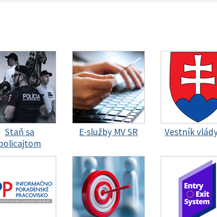
Staň sa
E-služby MV SR
Vestník vlád
policajtom