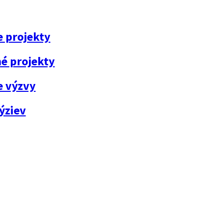
e projekty
é projekty
e výzvy
ýziev