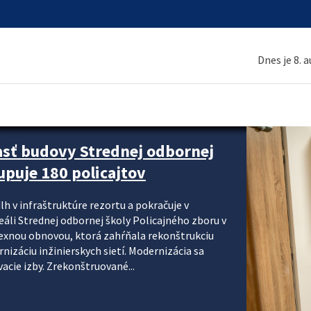
Dnes je 8. 
asť budovy Strednej odbornej
upuje 180 policajtov
lh v infraštruktúre rezortu a pokračuje v
reáli Strednej odbornej školy Policajného zboru v
lexnou obnovou, ktorá zahŕňala rekonštrukciu
izáciu inžinierskych sietí. Modernizácia sa
acie izby. Zrekonštruované...