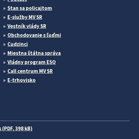
Stan sa policajtom
E-služby MV SR
Vestník vlády SR
Obchodovanie s ľuďmi
Cudzinci
Miestna štátna správa
Vládny program ESO
Call centrum MV SR
E-trhovisko
 (PDF, 398 kB)