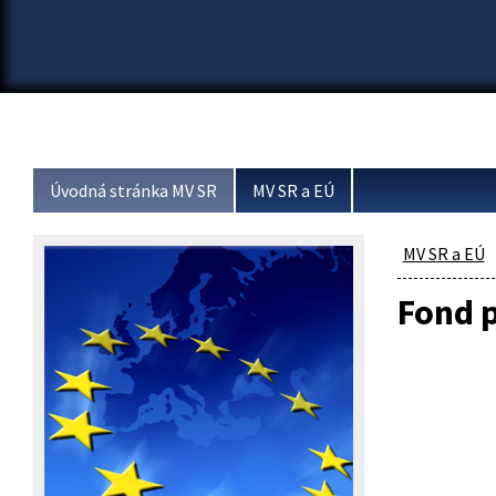
Úvodná stránka MV SR
MV SR a EÚ
MV SR a EÚ
Fond p