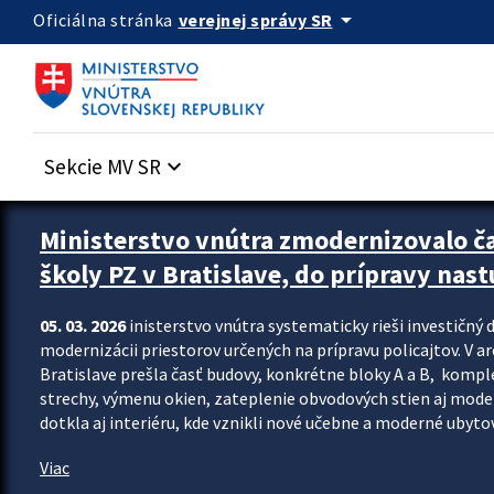
Preskocit na hlavný obsah
arrow_drop_down
verejnej správy SR
Oficiálna stránka
Sekcie MV SR
keyboard_arrow_down
Ministerstvo vnútra zmodernizovalo č
školy PZ v Bratislave, do prípravy nast
05. 03. 2026
inisterstvo vnútra systematicky rieši investičný d
modernizácii priestorov určených na prípravu policajtov. V a
Bratislave prešla časť budovy, konkrétne bloky A a B, komp
strechy, výmenu okien, zateplenie obvodových stien aj modern
dotkla aj interiéru, kde vznikli nové učebne a moderné ubytov
Viac