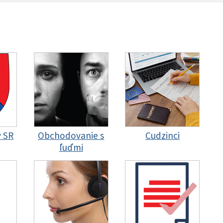
y SR
Obchodovanie s
Cudzinci
ľuďmi