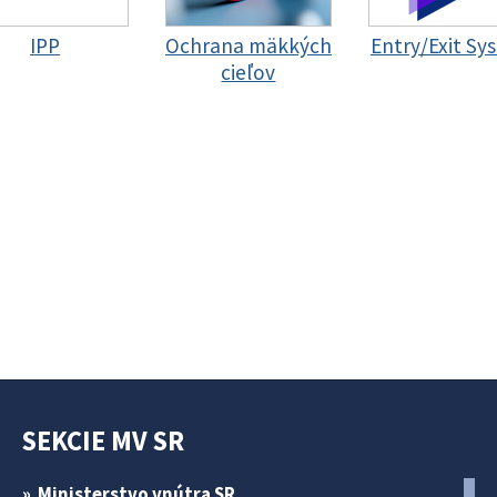
IPP
Ochrana mäkkých
Entry/Exit Sy
cieľov
SEKCIE MV SR
Ministerstvo vnútra SR