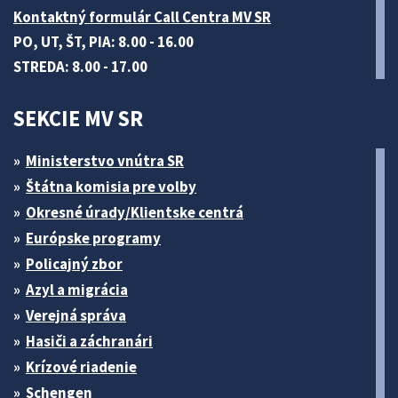
Kontaktný formulár Call Centra MV SR
PO, UT, ŠT, PIA: 8.00 - 16.00
STREDA: 8.00 - 17.00
SEKCIE MV SR
Ministerstvo vnútra SR
Štátna komisia pre volby
Okresné úrady/Klientske centrá
Európske programy
Policajný zbor
Azyl a migrácia
Verejná správa
Hasiči a záchranári
Krízové riadenie
Schengen