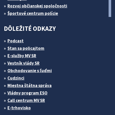
Rozvoj občianskej spoločnosti
Športové centrum polície
DÔLEŽITÉ ODKAZY
Podcast
Stan sa policajtom
E-služby MV SR
Vestník vlády SR
Obchodovanie s ľuďmi
Cudzinci
Miestna štátna správa
Vládny program ESO
Call centrum MV SR
E-trhovisko