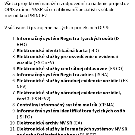
Všetci projektoví manažéri zodpovední za riadenie projektov
OPIS v rámci MVSR sú certifikovaní špecialisti v súlade
metodikou PRINCE2.
V súčasnosti pracujeme na týchto projektoch OPIS:
Informačný systém Registra fyzických osôb
(IS
RFO)
Elektronická identifikačná karta
(eID)
Elektronické služby pre osvedčenie o evidencii
vozidla
(ES OoEV)
Elektronické služby centrálnej ohlasovne
(ES CO)
Informačný systém Registra adries
(IS RA)
Elektronické služby národnej evidencie vozidiel
(ES
NEV)
Elektronické služby národnej evidencie vozidiel,
časť 2
(ES NEV2)
Centrálny informačný systém matrík
(CISMA)
Informačný systém identifikátora fyzických osôb
(IS IFO)
Elektronický archív MV SR
(EA)
Elektronické služby informačných systémov MV SR
na úseku Policajného zboru
(ES ISPZ)