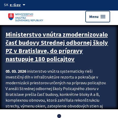
Preskocit na hlavný obsah
arrow_drop_down
SK
e-Gov
menu
Menu
Ministerstvo vnútra zmodernizovalo
časť budovy Strednej odbornej školy
PZ v Bratislave, do prípravy
nastupuje 180 policajtov
05. 03. 2026
inisterstvo vnútra systematicky rieši
investičný dlh v infraštruktúre rezortu a pokračuje v
modernizácii priestorov určených na prípravu policajtov.
V areáli Strednej odbornej školy Policajného zboru v
Bratislave prešla časť budovy, konkrétne bloky A a B,
komplexnou obnovou, ktorá zahŕňala rekonštrukciu
strechy, výmenu okien, zateplenie obvodových stien aj
modernizáciu inžinierskych sietí. Modernizácia sa dotkla
aj interiéru, kde vznikli nové učebne a moderné