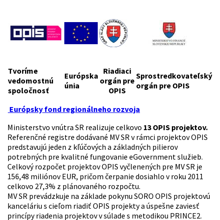
Tvoríme
Riadiaci
Európska
Sprostredkovateľský
vedomostnú
orgán pre
únia
orgán pre OPIS
spoločnosť
OPIS
Európsky fond regionálneho rozvoja
Ministerstvo vnútra SR realizuje celkovo
13 OPIS projektov.
Referenčné registre dodávané MV SR v rámci projektov OPIS
predstavujú jeden z kľúčových a základných pilierov
potrebných pre kvalitné fungovanie eGovernment služieb.
Celkový rozpočet projektov OPIS vyčlenených pre MV SR je
156,48 miliónov EUR, pričom čerpanie dosiahlo v roku 2011
celkovo 27,3% z plánovaného rozpočtu.
MV SR prevádzkuje na základe pokynu SORO OPIS projektovú
kanceláriu s cieľom riadiť OPIS projekty a úspešne zaviesť
princípy riadenia projektov v súlade s metodikou PRINCE2.