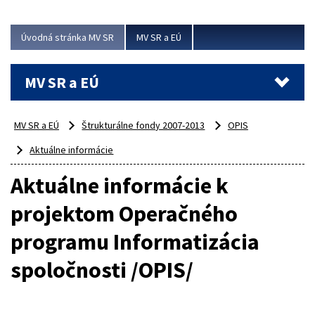
ubytovacie izby. Zrekonštruované...
Úvodná stránka MV SR
MV SR a EÚ
Viac
MV SR a EÚ
MV SR a EÚ
Štrukturálne fondy 2007-2013
OPIS
Aktuálne informácie
Aktuálne informácie k
projektom Operačného
programu Informatizácia
spoločnosti /OPIS/