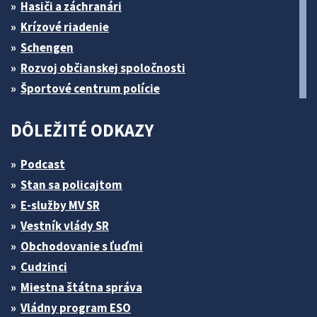
Hasiči a záchranári
Krízové riadenie
Schengen
Rozvoj občianskej spoločnosti
Športové centrum polície
DÔLEŽITÉ ODKAZY
Podcast
Stan sa policajtom
E-služby MV SR
Vestník vlády SR
Obchodovanie s ľuďmi
Cudzinci
Miestna štátna správa
Vládny program ESO