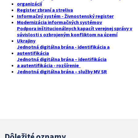
organizácií
Register zbraní a streliva
Informačný systém - Živnostenský register
Modernizácia informačných systémov
Podpora inštitucionálnych kapacít verejnej správy v
súvislosti s ozbrojeným konfliktom na území
Ukrajiny
Jednotná digitálna brána - identifikácia a
autentifikácia
Jednotná digitálna brána – identifikácia
a autentifikácia - rozšírenie
Jednotná digitálna brána – služby MV SR
Dôležité oznamy