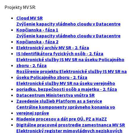
Projekty MV SR:
Cloud MV SR
Zvýšenie kapacity vládneho cloudu v Datacentre
Kopčianska - fáza 1
Zvýšenie kapacity vládneho cloudu v Datacentre
Kopčianska - fáza 2
Elektronický archív MV SR - 2. fáza
IS Identifikátora fyzických osôb - 2. fáza
Elektronické služby IS MV SR na úseku Policajného
zboru - 2. fáza
Rozšírenie projektu Elektronické služby IS MV SR na
úseku Policajného zboru - 2. fáza
Elektronické služby MV SR na úseku verejného
poriadku, bezpečnosti osôb a majetku - 2. fáza
Datacentrum Ministerstva vnútra SR
Zavedenie služieb Platform as a Service
Centrálne komponenty správneho konania vo
verejnej správe
Riadenie procesov a dát pre OÚ, PZ a HaZZ
Digitálne pracovné prostredie zamestnanca MV SR
Elektronický register mimovládnych neziskových