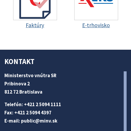
Faktúry
E-trhovisko
KONTAKT
Ministerstvo vnútra SR
Pribinova 2
812 72 Bratislava
Telefón: +421 2 5094 1111
Fax: +421 2 5094 4397
E-mail:
public@minv
.sk