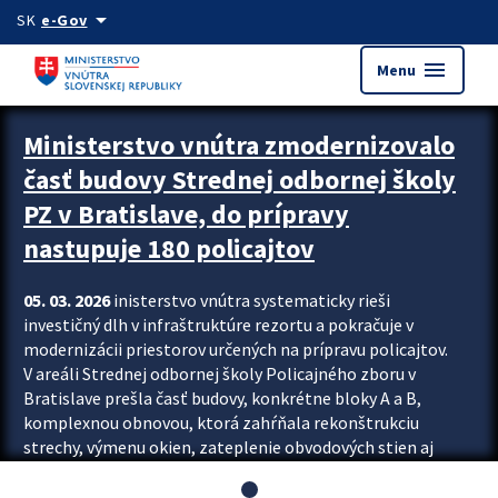
Preskocit na hlavný obsah
arrow_drop_down
SK
e-Gov
menu
Menu
Ministerstvo vnútra zmodernizovalo
časť budovy Strednej odbornej školy
PZ v Bratislave, do prípravy
nastupuje 180 policajtov
05. 03. 2026
inisterstvo vnútra systematicky rieši
investičný dlh v infraštruktúre rezortu a pokračuje v
modernizácii priestorov určených na prípravu policajtov.
V areáli Strednej odbornej školy Policajného zboru v
Bratislave prešla časť budovy, konkrétne bloky A a B,
komplexnou obnovou, ktorá zahŕňala rekonštrukciu
strechy, výmenu okien, zateplenie obvodových stien aj
modernizáciu inžinierskych sietí. Modernizácia sa dotkla
aj interiéru, kde vznikli nové učebne a moderné