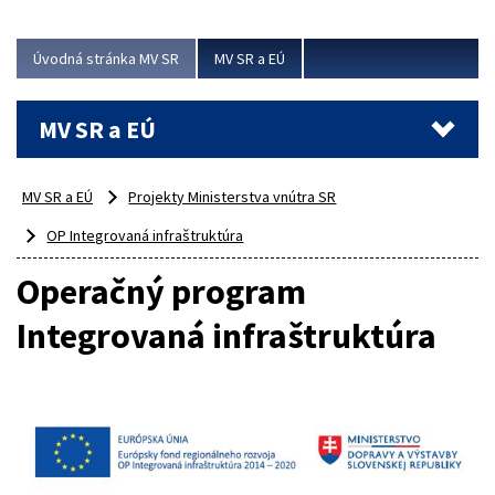
ubytovacie izby. Zrekonštruované...
Úvodná stránka MV SR
MV SR a EÚ
Viac
MV SR a EÚ
MV SR a EÚ
Projekty Ministerstva vnútra SR
OP Integrovaná infraštruktúra
Operačný program
Integrovaná infraštruktúra