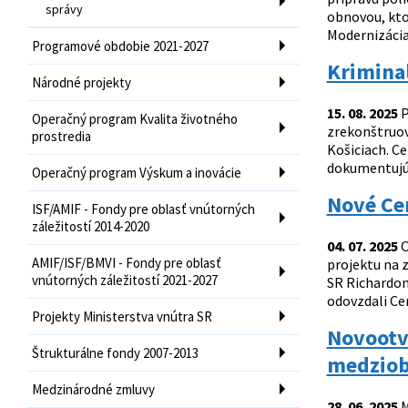
správy
obnovou, kto
Modernizácia 
Programové obdobie 2021-2027
Kriminal
Národné projekty
15. 08. 2025
P
Operačný program Kvalita životného
zrekonštruova
prostredia
Košiciach. Ce
dokumentujú a
Operačný program Výskum a inovácie
Nové Ce
ISF/AMIF - Fondy pre oblasť vnútorných
záležitostí 2014-2020
04. 07. 2025
O
AMIF/ISF/BMVI - Fondy pre oblasť
projektu na 
vnútorných záležitostí 2021-2027
SR Richardom
odovzdali Ce
Projekty Ministerstva vnútra SR
Novootvo
Štrukturálne fondy 2007-2013
medziob
Medzinárodné zmluvy
28. 06. 2025
M