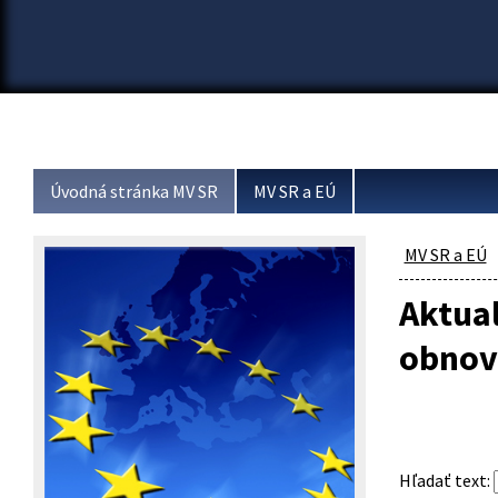
Úvodná stránka MV SR
MV SR a EÚ
MV SR a EÚ
Aktual
obnov
Hľadať text
: