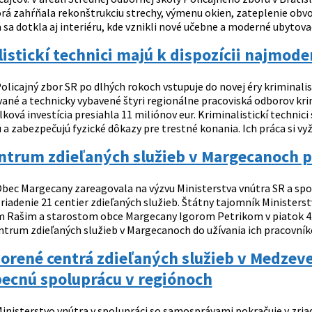
rá zahŕňala rekonštrukciu strechy, výmenu okien, zateplenie obvod
sa dotkla aj interiéru, kde vznikli nové učebne a moderné ubytovacie
istickí technici majú k dispozícii najmode
olicajný zbor SR po dlhých rokoch vstupuje do novej éry kriminalis
né a technicky vybavené štyri regionálne pracoviská odborov krimin
lková investícia presiahla 11 miliónov eur. Kriminalistickí technici
 zabezpečujú fyzické dôkazy pre trestné konania. Ich práca si vyža
ntrum zdieľaných služieb v Margecanoch 
bec Margecany zareagovala na výzvu Ministerstva vnútra SR a spol
zriadenie 21 centier zdieľaných služieb. Štátny tajomník Minister
 Rašim a starostom obce Margecany Igorom Petrikom v piatok 4. 
ntrum zdieľaných služieb v Margecanoch do užívania ich pracovník
rené centrá zdieľaných služieb v Medzeve
ecnú spoluprácu v regiónoch
inisterstvo vnútra v spolupráci so samosprávami pokračuje v zriaďo