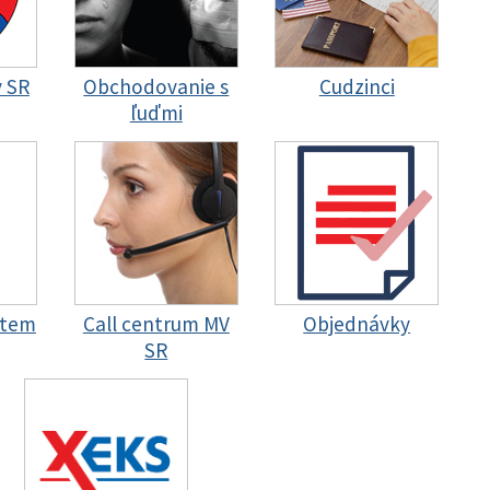
y SR
Obchodovanie s
Cudzinci
ľuďmi
stem
Call centrum MV
Objednávky
SR