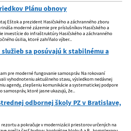
triedkov Plánu obnovy
Šutaj Eštok a prezident Hasičského a záchranného zboru
 prináša moderné zázemie pre príslušníkov Hasičského a
e investície do infraštruktúry Hasičského a záchranného
čného úsilia, ktoré zahŕňalo výber...
 služieb sa posúvajú k stabilnému a
ýznam pre moderné fungovanie samospráv. Na rokovaní
ovali vyhodnoteniu aktuálneho stavu, výsledkom nedávnej
eniu agendy, zlepšeniu komunikácie a systematickej podpore
 samospráv, ktoré jasne ukazujú, že...
rednej odbornej školy PZ v Bratislave,
e rezortu a pokračuje v modernizácii priestorov určených na
islave prešla časť budovy, konkrétne bloky A a B, komplexnou