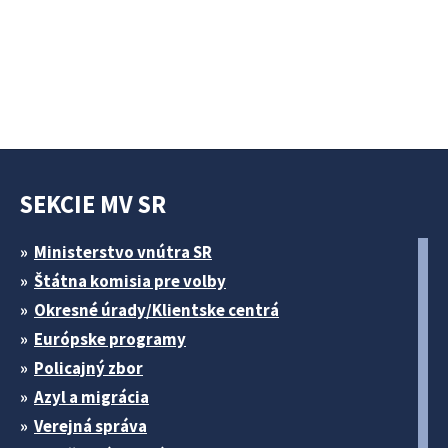
SEKCIE MV SR
Ministerstvo vnútra SR
Štátna komisia pre volby
Okresné úrady/Klientske centrá
Európske programy
Policajný zbor
Azyl a migrácia
Verejná správa