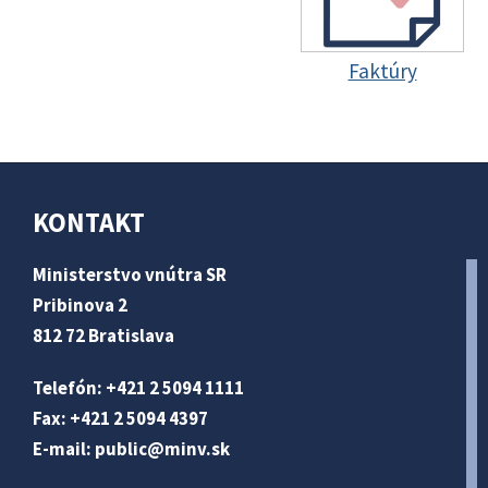
Faktúry
KONTAKT
Ministerstvo vnútra SR
Pribinova 2
812 72 Bratislava
Telefón: +421 2 5094 1111
Fax: +421 2 5094 4397
E-mail:
public@minv
.sk