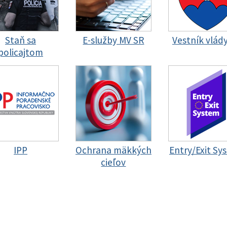
Staň sa
E-služby MV SR
Vestník vlád
policajtom
IPP
Ochrana mäkkých
Entry/Exit Sy
cieľov