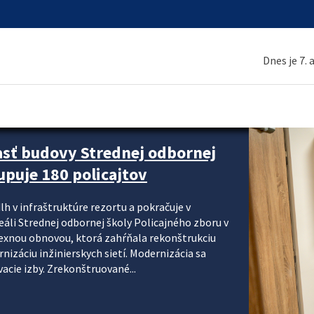
Dnes je 7.
asť budovy Strednej odbornej
upuje 180 policajtov
lh v infraštruktúre rezortu a pokračuje v
reáli Strednej odbornej školy Policajného zboru v
lexnou obnovou, ktorá zahŕňala rekonštrukciu
izáciu inžinierskych sietí. Modernizácia sa
acie izby. Zrekonštruované...