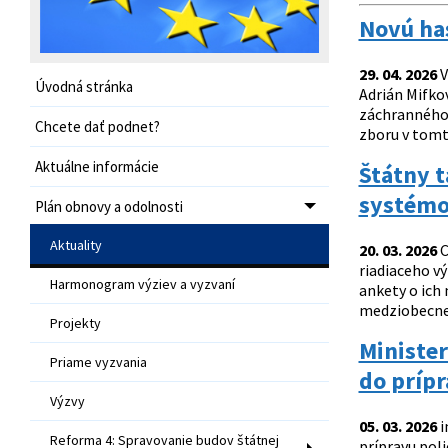
Novú has
29. 04. 2026
V
Úvodná stránka
Adrián Mifko
záchranného 
Chcete dať podnet?
zboru v tomto
Aktuálne informácie
Štátny t
systémo
Plán obnovy a odolnosti
Aktuality
20. 03. 2026
C
riadiaceho v
Harmonogram výziev a vyzvaní
ankety o ich
medziobecnej
Projekty
Minister
Priame vyzvania
do prípr
Výzvy
05. 03. 2026
i
Reforma 4: Spravovanie budov štátnej
prípravu poli