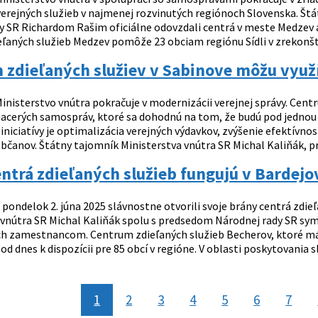
erejných služieb v najmenej rozvinutých regiónoch Slovenska. Št
y SR Richardom Rašim oficiálne odovzdali centrá v meste Medzev
ľaných služieb Medzev pomôže 23 obciam regiónu Sídli v zrekon
zdieľaných služiev v Sabinove môžu využí
inisterstvo vnútra pokračuje v modernizácii verejnej správy. Cent
iacerých samospráv, ktoré sa dohodnú na tom, že budú pod jednou 
iniciatívy je optimalizácia verejných výdavkov, zvýšenie efektívn
bčanov. Štátny tajomník Ministerstva vnútra SR Michal Kaliňák, pr
entrá zdieľaných služieb fungujú v Bardejo
 pondelok 2. júna 2025 slávnostne otvorili svoje brány centrá zdieľ
 vnútra SR Michal Kaliňák spolu s predsedom Národnej rady SR sym
ich zamestnancom. Centrum zdieľaných služieb Becherov, ktoré má
 od dnes k dispozícii pre 85 obcí v regióne. V oblasti poskytovania 
1
2
3
4
5
6
7