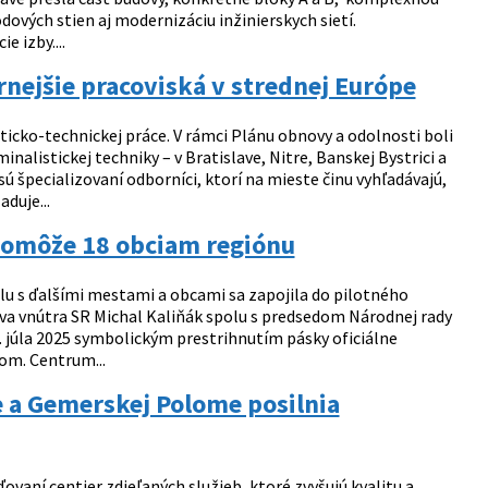
ových stien aj modernizáciu inžinierskych sietí.
 izby....
rnejšie pracoviská v strednej Európe
ticko-technickej práce. V rámci Plánu obnovy a odolnosti boli
alistickej techniky – v Bratislave, Nitre, Banskej Bystrici a
 sú špecializovaní odborníci, ktorí na mieste činu vyhľadávajú,
duje...
pomôže 18 obciam regiónu
u s ďalšími mestami a obcami sa zapojila do pilotného
stva vnútra SR Michal Kaliňák spolu s predsedom Národnej rady
júla 2025 symbolickým prestrihnutím pásky oficiálne
om. Centrum...
 a Gemerskej Polome posilnia
vaní centier zdieľaných služieb, ktoré zvyšujú kvalitu a