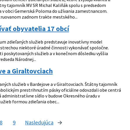
átny tajomník MV SR Michal Kaliňák spolu s predsedom
 a v obci Gemerská Poloma do užívania zamestnancom.
štruovanom zadnom trakte mestského...
vať obyvatelia 17 obcí
rum zdieľaných služieb predstavuje inovatívny model
strechou niektoré úradné činnosti vykonávať spoločne.
osti poskytovaných služieb a v konečnom dôsledku vyššia
edseda Národnej...
ve a Giraltovciach
aných služieb v Bardejove a v Giraltovciach. Štátny tajomník
bolickým prestrihnutím pásky oficiálne odovzdali obe centrá
 administratívne sídlo v budove Okresného úradu v
služieb formou zdieľania obec...
8
9
Nasledujúca
stránka