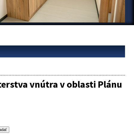
erstva vnútra v oblasti Plánu