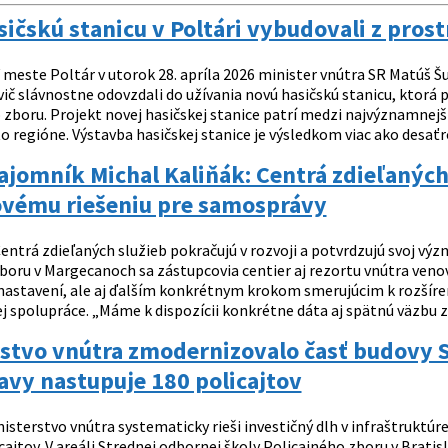
ičskú stanicu v Poltári vybudovali z pros
 meste Poltár v utorok 28. apríla 2026 minister vnútra SR Matúš 
vič slávnostne odovzdali do užívania novú hasičskú stanicu, ktorá
zboru. Projekt novej hasičskej stanice patrí medzi najvýznamnejši
 regióne. Výstavba hasičskej stanice je výsledkom viac ako desaťro
ajomník Michal Kaliňák: Centrá zdieľaných
vému riešeniu pre samosprávy
entrá zdieľaných služieb pokračujú v rozvoji a potvrdzujú svoj v
ýboru v Margecanoch sa zástupcovia centier aj rezortu vnútra ven
 nastavení, ale aj ďalším konkrétnym krokom smerujúcim k rozšír
 spolupráce. „Máme k dispozícii konkrétne dáta aj spätnú väzbu zo
stvo vnútra zmodernizovalo časť budovy St
avy nastupuje 180 policajtov
nisterstvo vnútra systematicky rieši investičný dlh v infraštruktúr
cajtov. V areáli Strednej odbornej školy Policajného zboru v Brat