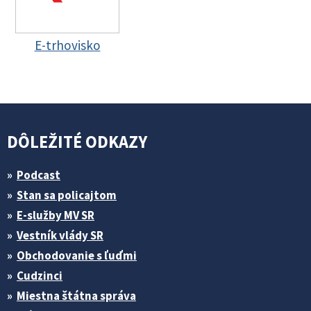
E-trhovisko
DÔLEŽITÉ ODKAZY
Podcast
Stan sa policajtom
E-služby MV SR
Vestník vlády SR
Obchodovanie s ľuďmi
Cudzinci
Miestna štátna správa