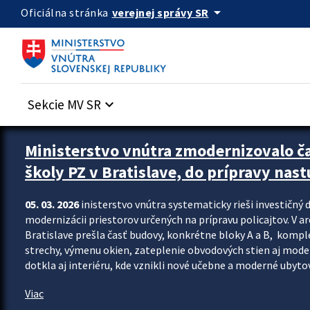
Preskocit na hlavný obsah
arrow_drop_down
verejnej správy SR
Oficiálna stránka
Sekcie MV SR
keyboard_arrow_down
Ministerstvo vnútra zmodernizovalo č
školy PZ v Bratislave, do prípravy nast
05. 03. 2026
inisterstvo vnútra systematicky rieši investičný d
modernizácii priestorov určených na prípravu policajtov. V a
Bratislave prešla časť budovy, konkrétne bloky A a B, komp
strechy, výmenu okien, zateplenie obvodových stien aj modern
dotkla aj interiéru, kde vznikli nové učebne a moderné ubytov
Viac