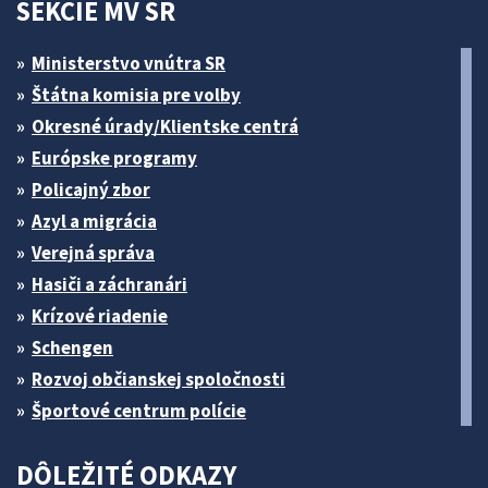
SEKCIE MV SR
Ministerstvo vnútra SR
Štátna komisia pre volby
Okresné úrady/Klientske centrá
Európske programy
Policajný zbor
Azyl a migrácia
Verejná správa
Hasiči a záchranári
Krízové riadenie
Schengen
Rozvoj občianskej spoločnosti
Športové centrum polície
DÔLEŽITÉ ODKAZY