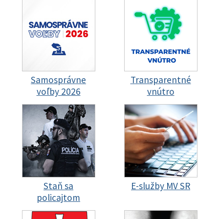
Samosprávne
Transparentné
voľby 2026
vnútro
Staň sa
E-služby MV SR
policajtom