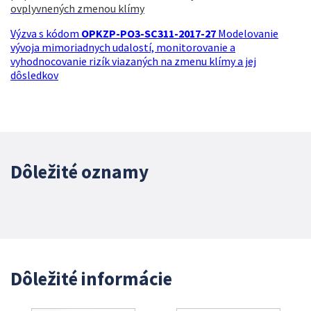
ovplyvnených zmenou klímy
Výzva s kódom
OPKZP-PO3-SC311-2017-27
Modelovanie
vývoja mimoriadnych udalostí, monitorovanie a
vyhodnocovanie rizík viazaných na zmenu klímy a jej
dôsledkov
Dôležité oznamy
Dôležité informácie