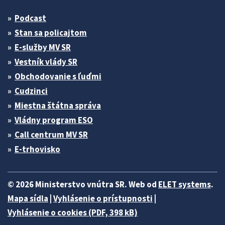
Podcast
Stan sa policajtom
E-služby MV SR
Vestník vlády SR
Obchodovanie s ľuďmi
Cudzinci
Miestna štátna správa
Vládny program ESO
Call centrum MV SR
E-trhovisko
© 2026 Ministerstvo vnútra SR. Web od
ELET systems
.
Mapa sídla
|
Vyhlásenie o prístupnosti
|
Vyhlásenie o cookies (PDF, 398 kB)