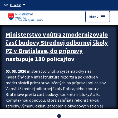
Preskocit na hlavný obsah
arrow_drop_down
SK
e-Gov
menu
Menu
Ministerstvo vnútra zmodernizovalo
časť budovy Strednej odbornej školy
PZ v Bratislave, do prípravy
nastupuje 180 policajtov
05. 03. 2026
inisterstvo vnútra systematicky rieši
investičný dlh v infraštruktúre rezortu a pokračuje v
modernizácii priestorov určených na prípravu policajtov.
V areáli Strednej odbornej školy Policajného zboru v
Bratislave prešla časť budovy, konkrétne bloky A a B,
komplexnou obnovou, ktorá zahŕňala rekonštrukciu
strechy, výmenu okien, zateplenie obvodových stien aj
modernizáciu inžinierskych sietí. Modernizácia sa dotkla
aj interiéru, kde vznikli nové učebne a moderné