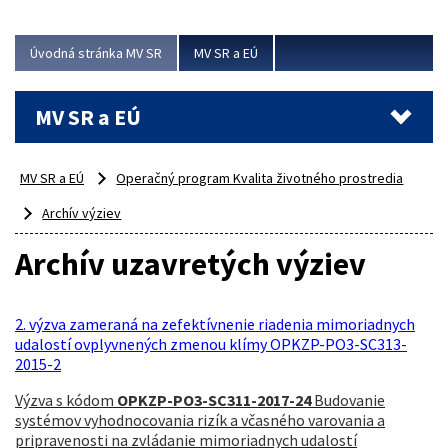
ubytovacie izby. Zrekonštruované...
Úvodná stránka MV SR
MV SR a EÚ
Viac
MV SR a EÚ
MV SR a EÚ
Operačný program Kvalita životného prostredia
Archív výziev
Archív uzavretých výziev
2. výzva zameraná na zefektívnenie riadenia mimoriadnych
udalostí ovplyvnených zmenou klímy OPKZP-PO3-SC313-
2015-2
Výzva s kódom
OPKZP-PO3-SC311-2017-24
Budovanie
systémov vyhodnocovania rizík a včasného varovania a
pripravenosti na zvládanie mimoriadnych udalostí