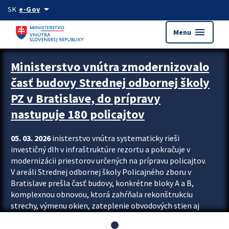
Preskocit na hlavný obsah
arrow_drop_down
SK
e-Gov
menu
Menu
Ministerstvo vnútra zmodernizovalo
časť budovy Strednej odbornej školy
PZ v Bratislave, do prípravy
nastupuje 180 policajtov
05. 03. 2026
inisterstvo vnútra systematicky rieši
investičný dlh v infraštruktúre rezortu a pokračuje v
modernizácii priestorov určených na prípravu policajtov.
V areáli Strednej odbornej školy Policajného zboru v
Bratislave prešla časť budovy, konkrétne bloky A a B,
komplexnou obnovou, ktorá zahŕňala rekonštrukciu
strechy, výmenu okien, zateplenie obvodových stien aj
modernizáciu inžinierskych sietí. Modernizácia sa dotkla
aj interiéru, kde vznikli nové učebne a moderné