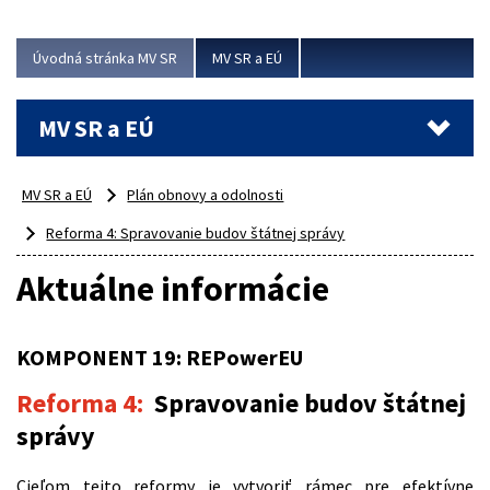
ubytovacie izby. Zrekonštruované...
Úvodná stránka MV SR
MV SR a EÚ
Viac
MV SR a EÚ
MV SR a EÚ
Plán obnovy a odolnosti
Reforma 4: Spravovanie budov štátnej správy
Aktuálne informácie
KOMPONENT 19: REPowerEU
Reforma 4:
Spravovanie budov štátnej
správy
Cieľom tejto reformy je vytvoriť rámec pre efektívne