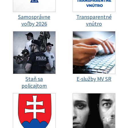
Samosprávne
Transparentné
voľby 2026
vnútro
Staň sa
E-služby MV SR
policajtom