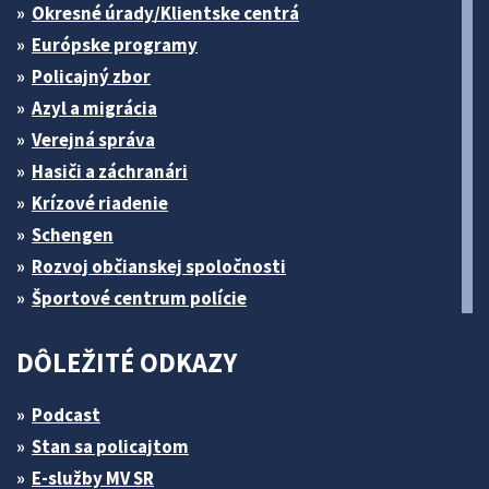
Okresné úrady/Klientske centrá
Európske programy
Policajný zbor
Azyl a migrácia
Verejná správa
Hasiči a záchranári
Krízové riadenie
Schengen
Rozvoj občianskej spoločnosti
Športové centrum polície
DÔLEŽITÉ ODKAZY
Podcast
Stan sa policajtom
E-služby MV SR