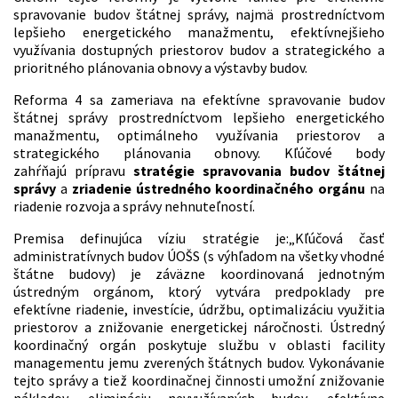
spravovanie budov štátnej správy, najmä prostredníctvom
lepšieho energetického manažmentu, efektívnejšieho
využívania dostupných priestorov budov a strategického a
prioritného plánovania obnovy a výstavby budov.
Reforma 4 sa zameriava na efektívne spravovanie budov
štátnej správy prostredníctvom lepšieho energetického
manažmentu, optimálneho využívania priestorov a
strategického plánovania obnovy. Kľúčové body
zahŕňajú prípravu
stratégie spravovania budov štátnej
správy
a
zriadenie ústredného koordinačného orgánu
na
riadenie rozvoja a správy nehnuteľností.
Premisa definujúca víziu stratégie je:„Kľúčová časť
administratívnych budov ÚOŠS (s výhľadom na všetky vhodné
štátne budovy) je záväzne koordinovaná jednotným
ústredným orgánom, ktorý vytvára predpoklady pre
efektívne riadenie, investície, údržbu, optimalizáciu využitia
priestorov a znižovanie energetickej náročnosti. Ústredný
koordinačný orgán poskytuje službu v oblasti facility
managementu jemu zverených štátnych budov. Vykonávanie
tejto správy a tiež koordinačnej činnosti umožní znižovanie