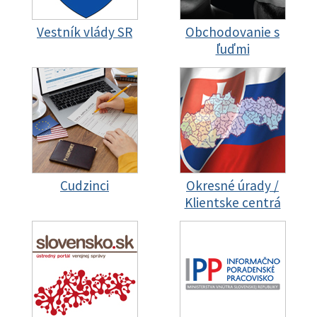
Vestník vlády SR
Obchodovanie s
ľuďmi
Cudzinci
Okresné úrady /
Klientske centrá