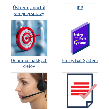
Ústredný portál
IPP
verejnej správy
Ochrana mäkkých
Entry/Exit System
cieľov