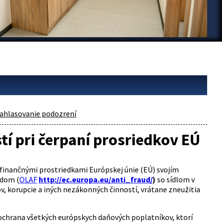
nahlasovanie podozrení
í pri čerpaní prosriedkov EÚ
 finančnými prostriedkami Európskej únie (EÚ) svojím
odom (
OLAF
http://ec.europa.eu/anti_fraud/
)
so sídlom v
v, korupcie a iných nezákonných činností, vrátane zneužitia
ochrana všetkých európskych daňových poplatníkov, ktorí