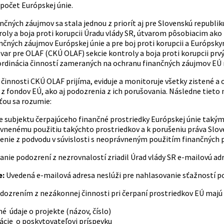
zpočet Európskej únie.
čných záujmov sa stala jednou z priorít aj pre Slovenskú republik
roly a boja proti korupcii Úradu vlády SR, útvarom pôsobiacim ak
nčných záujmov Európskej únie a pre boj proti korupcii a Európs
var pre OLAF (CKÚ OLAF) sekcie kontroly a boja proti korupcii pr
ordinácia činností zameraných na ochranu finančných záujmov EÚ 
 činnosti CKÚ OLAF prijíma, eviduje a monitoruje všetky zistené a 
z fondov EÚ, ako aj podozrenia z ich porušovania. Následne tieto 
ou sa rozumie:
e subjektu čerpajúceho finančné prostriedky Európskej únie taký
vnenému použitiu takýchto prostriedkov a k porušeniu práva Slove
enie z podvodu v súvislosti s neoprávneným použitím finančných p
anie podozrení z nezrovnalostí zriadil Úrad vlády SR e-mailovú ad
e:
Uvedená e-mailová adresa neslúži pre nahlasovanie sťažností pod
dozrením z nezákonnej činnosti pri čerpaní prostriedkov EÚ majú
é údaje o projekte (názov, číslo)
ácie o poskytovateľovi príspevku