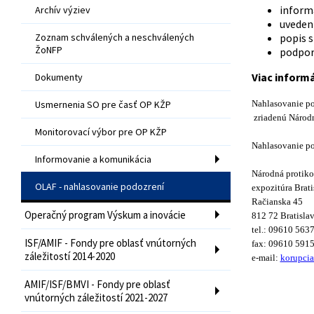
inform
Archív výziev
uvedeni
Zoznam schválených a neschválených
popis s
ŽoNFP
podpor
Viac inform
Dokumenty
Usmernenia SO pre časť OP KŽP
Nahlasovanie po
zriadenú Národn
Monitorovací výbor pre OP KŽP
Nahlasovanie po
Informovanie a komunikácia
Národná protiko
OLAF - nahlasovanie podozrení
expozitúra Brati
Račianska 45
Operačný program Výskum a inovácie
812 72 Bratisla
tel.: 09610 563
ISF/AMIF - Fondy pre oblasť vnútorných
fax: 09610 591
záležitostí 2014-2020
e-mail:
korupci
AMIF/ISF/BMVI - Fondy pre oblasť
vnútorných záležitostí 2021-2027