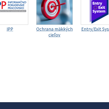
IPP
Ochrana mäkkých
Entry/Exit Sy
cieľov