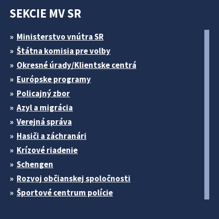
SEKCIE MV SR
Ministerstvo vnútra SR
Štátna komisia pre volby
Okresné úrady/Klientske centrá
Európske programy
Policajný zbor
Azyl a migrácia
Verejná správa
Hasiči a záchranári
Krízové riadenie
Schengen
Rozvoj občianskej spoločnosti
Športové centrum polície