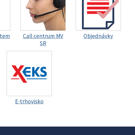
stem
Call centrum MV
Objednávky
SR
E-trhovisko