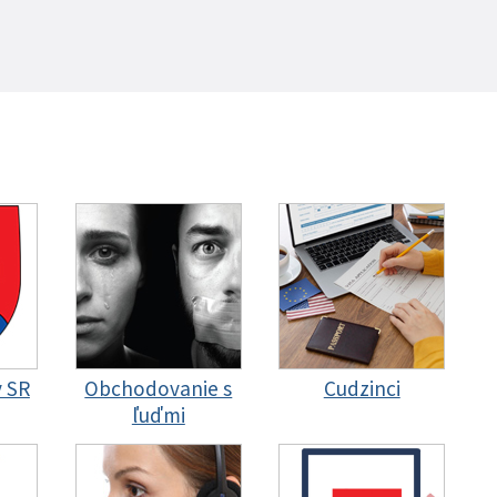
y SR
Obchodovanie s
Cudzinci
ľuďmi