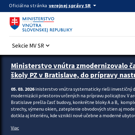
Preskocit na hlavný obsah
arrow_drop_down
verejnej správy SR
Oficiálna stránka
Sekcie MV SR
keyboard_arrow_down
Ministerstvo vnútra zmodernizovalo č
školy PZ v Bratislave, do prípravy nast
05. 03. 2026
inisterstvo vnútra systematicky rieši investičný d
modernizácii priestorov určených na prípravu policajtov. V a
Bratislave prešla časť budovy, konkrétne bloky A a B, komp
strechy, výmenu okien, zateplenie obvodových stien aj modern
dotkla aj interiéru, kde vznikli nové učebne a moderné ubytov
Viac