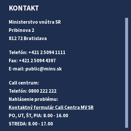
KONTAKT
Ministerstvo vnútra SR
Pribinova 2
812 72 Bratislava
Telefón: +421 2 5094 1111
Fax: +421 2 5094 4397
E-mail:
public@minv
.sk
Call centrum:
Telefón: 0800 222 222
Nahlásenie problému:
Kontaktný formulár Call Centra MV SR
PO, UT, ŠT, PIA: 8.00 - 16.00
STREDA: 8.00 - 17.00