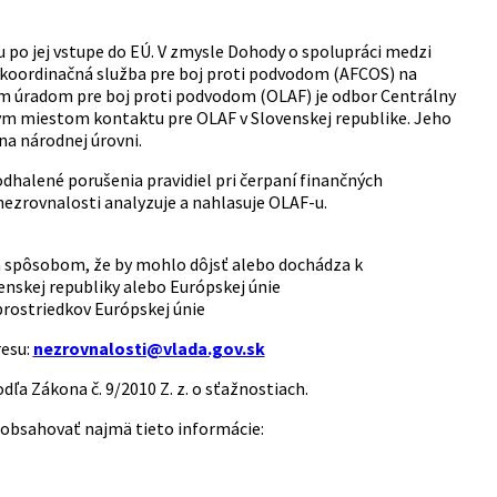
u po jej vstupe do EÚ. V zmysle Dohody o spolupráci medzi
o koordinačná služba pre boj proti podvodom (AFCOS) na
kym úradom pre boj proti podvodom (OLAF) je odbor Centrálny
vým miestom kontaktu pre OLAF v Slovenskej republike. Jeho
na národnej úrovni.
odhalené porušenia pravidiel pri čerpaní finančných
nezrovnalosti analyzuje a nahlasuje OLAF-u.
m spôsobom, že by mohlo dôjsť alebo dochádza k
nskej republiky alebo Európskej únie
rostriedkov Európskej únie
resu:
nezrovnalosti@vlada.gov.sk
ľa Zákona č. 9/2010 Z. z. o sťažnostiach.
 obsahovať najmä tieto informácie: