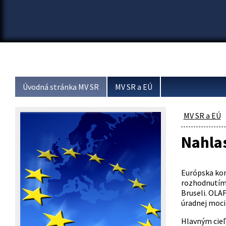
Úvodná stránka MV SR
MV SR a EÚ
MV SR a EÚ
Nahlas
Európska kom
rozhodnutím 
Bruseli. OLA
úradnej moci 
Hlavným cieľ