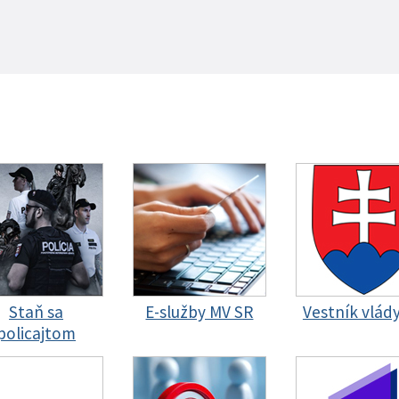
Staň sa
E-služby MV SR
Vestník vlád
policajtom