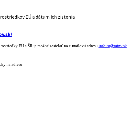
rostriedkov EÚ a dátum ich zistenia
ov.sk/
prostriedky EÚ a ŠR je možné zasielať na e-mailovú adresu
infoirq@minv.sk
cky na adresu: