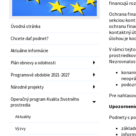
financujú ro
Ochrana finan
sekciou kont
ochranu fina
Úvodná stránka
kontaktný út
úlohou je ko
Chcete dať podnet?
V rámci tejto
Aktuálne informácie
prostriedkov 
Nezrovnalosť
Plán obnovy a odolnosti
konani
Programové obdobie 2021-2027
neoprá
podozr
Národné projekty
Pre nahlasov
Operačný program Kvalita životného
prostredia
Upozorneni
Aktuality
Podnety s po
základn
Výzvy
inform