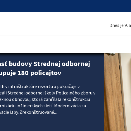
Dnes je 9. 
asť budovy Strednej odbornej
upuje 180 policajtov
lh v infraštruktúre rezortu a pokračuje v
reáli Strednej odbornej školy Policajného zboru v
lexnou obnovou, ktorá zahŕňala rekonštrukciu
izáciu inžinierskych sietí. Modernizácia sa
acie izby. Zrekonštruované...