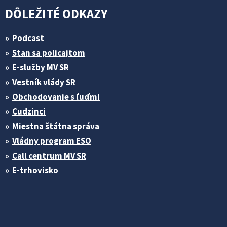
DÔLEŽITÉ ODKAZY
Podcast
Stan sa policajtom
E-služby MV SR
Vestník vlády SR
Obchodovanie s ľuďmi
Cudzinci
Miestna štátna správa
Vládny program ESO
Call centrum MV SR
E-trhovisko