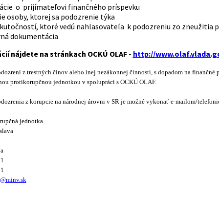
ácie o prijímateľovi finančného príspevku
e osoby, ktorej sa podozrenie týka
kutočností, ktoré vedú nahlasovateľa k podozreniu zo zneužitia p
ná dokumentácia
ácií nájdete na stránkach OCKÚ OLAF -
http://www.olaf.vlada.g
dozrení z trestných činov alebo inej nezákonnej činnosti, s dopadom na finančné 
ou protikorupčnou jednotkou v spolupráci s
OCKÚ OLAF.
dozrenia z korupcie na národnej úrovni v SR je možné vykonať e-mailom/telefoni
rupčná jednotka
slava
va
71
51
a@minv.sk