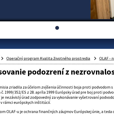
Operačný program Kvalita životného prostredia
OLAF - 
ovanie podozrení z nezrovnalost
isia zriadila za účelom zvýšenia účinnosti boja proti podvodom s
č. 1999/352/ES z 28. apríla 1999 Európsky úrad pre boj proti podv
F je nezávislý úrad zodpovedný za vykonávanie vyšetrovaní podvodo
v rámci európskych inštitúcií.
om OLAF-u je ochrana finančných záujmov Európskej únie, a teda 