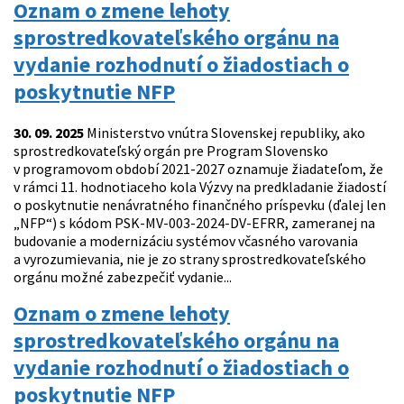
Oznam o zmene lehoty
sprostredkovateľského orgánu na
vydanie rozhodnutí o žiadostiach o
poskytnutie NFP
30. 09. 2025
Ministerstvo vnútra Slovenskej republiky, ako
sprostredkovateľský orgán pre Program Slovensko
v programovom období 2021-2027 oznamuje žiadateľom, že
v rámci 11. hodnotiaceho kola Výzvy na predkladanie žiadostí
o poskytnutie nenávratného finančného príspevku (ďalej len
„NFP“) s kódom PSK-MV-003-2024-DV-EFRR, zameranej na
budovanie a modernizáciu systémov včasného varovania
a vyrozumievania, nie je zo strany sprostredkovateľského
orgánu možné zabezpečiť vydanie...
Oznam o zmene lehoty
sprostredkovateľského orgánu na
vydanie rozhodnutí o žiadostiach o
poskytnutie NFP