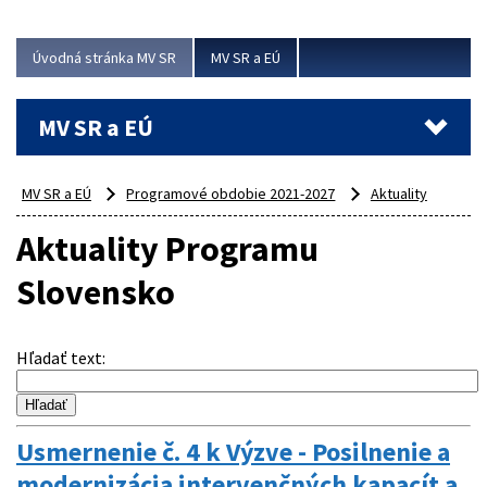
ubytovacie izby. Zrekonštruované...
Úvodná stránka MV SR
MV SR a EÚ
Viac
MV SR a EÚ
MV SR a EÚ
Programové obdobie 2021-2027
Aktuality
Aktuality Programu
Slovensko
Hľadať text
:
Usmernenie č. 4 k Výzve - Posilnenie a
modernizácia intervenčných kapacít a