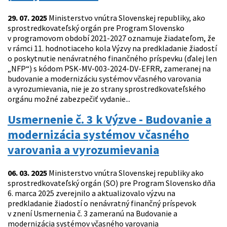
29. 07. 2025
Ministerstvo vnútra Slovenskej republiky, ako
sprostredkovateľský orgán pre Program Slovensko
v programovom období 2021-2027 oznamuje žiadateľom, že
v rámci 11. hodnotiaceho kola Výzvy na predkladanie žiadostí
o poskytnutie nenávratného finančného príspevku (ďalej len
„NFP“) s kódom PSK-MV-003-2024-DV-EFRR, zameranej na
budovanie a modernizáciu systémov včasného varovania
a vyrozumievania, nie je zo strany sprostredkovateľského
orgánu možné zabezpečiť vydanie...
Usmernenie č. 3 k Výzve - Budovanie a
modernizácia systémov včasného
varovania a vyrozumievania
06. 03. 2025
Ministerstvo vnútra Slovenskej republiky ako
sprostredkovateľský orgán (SO) pre Program Slovensko dňa
6. marca 2025 zverejnilo a aktualizovalo výzvu na
predkladanie žiadostí o nenávratný finančný príspevok
v znení Usmernenia č. 3 zameranú na Budovanie a
modernizácia systémov včasného varovania