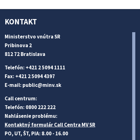
KONTAKT
Ministerstvo vnútra SR
Pribinova 2
812 72 Bratislava
Telefón: +421 2 5094 1111
Fax: +421 2 5094 4397
E-mail:
public@minv
.sk
Call centrum:
Telefón: 0800 222 222
Nahlásenie problému:
Kontaktný formulár Call Centra MV SR
PO, UT, ŠT, PIA: 8.00 - 16.00