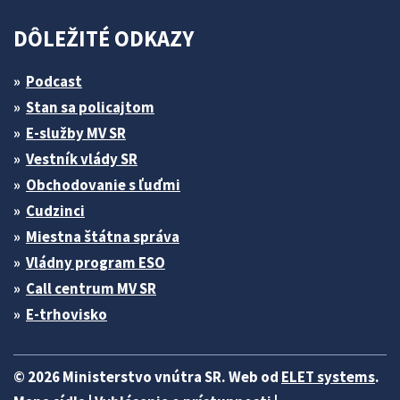
DÔLEŽITÉ ODKAZY
Podcast
Stan sa policajtom
E-služby MV SR
Vestník vlády SR
Obchodovanie s ľuďmi
Cudzinci
Miestna štátna správa
Vládny program ESO
Call centrum MV SR
E-trhovisko
© 2026 Ministerstvo vnútra SR. Web od
ELET systems
.