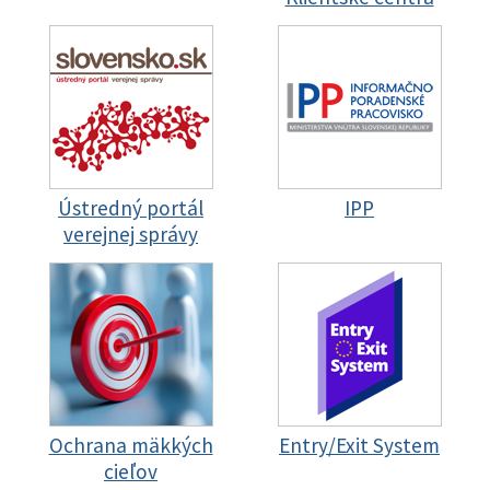
Ústredný portál
IPP
verejnej správy
Ochrana mäkkých
Entry/Exit System
cieľov