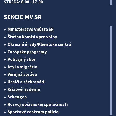
STREDA: 8.00 - 17.00
SEKCIE MV SR
Ministerstvo vnútra SR
Štátna komisia pre volby
Okresné úrady/Klientske centrá
Európske programy
Policajný zbor
Azyl a migrácia
Verejná správa
Hasiči a záchranári
Krízové riadenie
Schengen
Rozvoj občianskej spoločnosti
Športové centrum polície