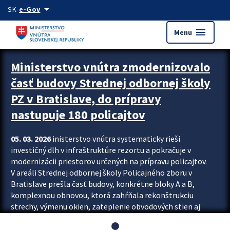
Preskocit na hlavný obsah
arrow_drop_down
SK
e-Gov
menu
Menu
Ministerstvo vnútra zmodernizovalo
časť budovy Strednej odbornej školy
PZ v Bratislave, do prípravy
nastupuje 180 policajtov
05. 03. 2026
inisterstvo vnútra systematicky rieši
investičný dlh v infraštruktúre rezortu a pokračuje v
modernizácii priestorov určených na prípravu policajtov.
V areáli Strednej odbornej školy Policajného zboru v
Bratislave prešla časť budovy, konkrétne bloky A a B,
komplexnou obnovou, ktorá zahŕňala rekonštrukciu
strechy, výmenu okien, zateplenie obvodových stien aj
modernizáciu inžinierskych sietí. Modernizácia sa dotkla
aj interiéru, kde vznikli nové učebne a moderné