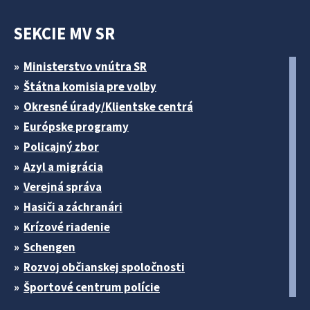
SEKCIE MV SR
Ministerstvo vnútra SR
Štátna komisia pre volby
Okresné úrady/Klientske centrá
Európske programy
Policajný zbor
Azyl a migrácia
Verejná správa
Hasiči a záchranári
Krízové riadenie
Schengen
Rozvoj občianskej spoločnosti
Športové centrum polície