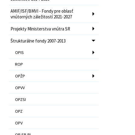
AMIF/ISF/BMVI - Fondy pre oblasť
vnútorných záležitostí 2021-2027
Projekty Ministerstva vnútra SR
Štrukturálne fondy 2007-2013
OPIS
ROP
OPŽP
OPVV
OPZSI
OPZ
OPV
OP SR-PL