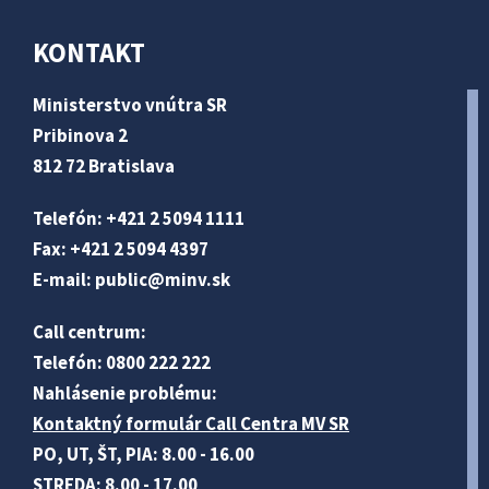
KONTAKT
Ministerstvo vnútra SR
Pribinova 2
812 72 Bratislava
Telefón: +421 2 5094 1111
Fax: +421 2 5094 4397
E-mail:
public@minv
.sk
Call centrum:
Telefón: 0800 222 222
Nahlásenie problému:
Kontaktný formulár Call Centra MV SR
PO, UT, ŠT, PIA: 8.00 - 16.00
STREDA: 8.00 - 17.00