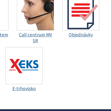
stem
Call centrum MV
Objednávky
SR
E-trhovisko