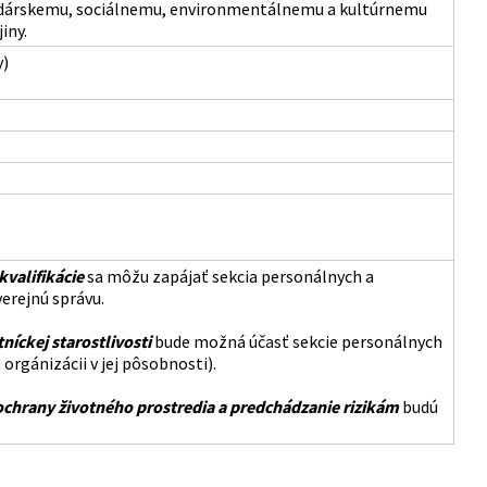
odárskemu, sociálnemu, environmentálnemu a kultúrnemu
iny.
y)
kvalifikácie
sa môžu zapájať sekcia personálnych a
verejnú správu.
níckej starostlivosti
bude možná účasť sekcie personálnych
orgánizácii v jej pôsobnosti).
hrany životného prostredia a predchádzanie rizikám
budú