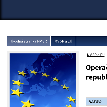
Úvodná stránka MV SR
MV SR a EÚ
MV SR a EÚ
Opera
repub
NÁZOV: