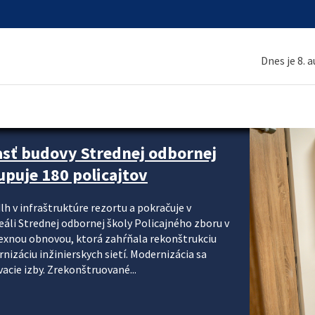
Dnes je 8. 
asť budovy Strednej odbornej
upuje 180 policajtov
lh v infraštruktúre rezortu a pokračuje v
reáli Strednej odbornej školy Policajného zboru v
lexnou obnovou, ktorá zahŕňala rekonštrukciu
izáciu inžinierskych sietí. Modernizácia sa
acie izby. Zrekonštruované...