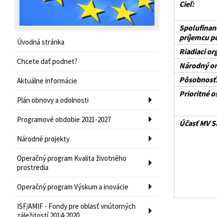
Cieľ:
Spolufinan
príjemcu p
Úvodná stránka
Riadiaci or
Chcete dať podnet?
Národný or
Pôsobnosť
Aktuálne informácie
Prioritné os
Plán obnovy a odolnosti
Programové obdobie 2021-2027
Účasť MV S
Národné projekty
Operačný program Kvalita životného
prostredia
Operačný program Výskum a inovácie
ISF/AMIF - Fondy pre oblasť vnútorných
záležitostí 2014-2020