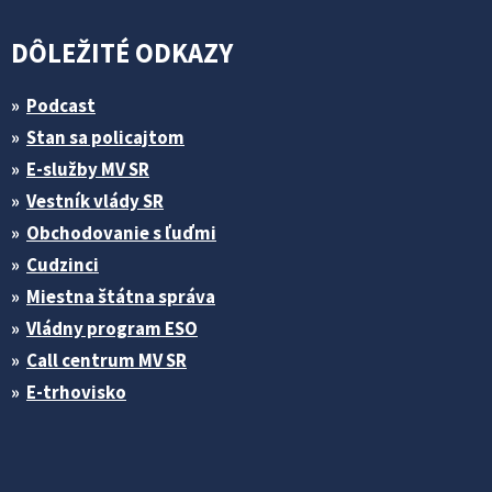
DÔLEŽITÉ ODKAZY
Podcast
Stan sa policajtom
E-služby MV SR
Vestník vlády SR
Obchodovanie s ľuďmi
Cudzinci
Miestna štátna správa
Vládny program ESO
Call centrum MV SR
E-trhovisko