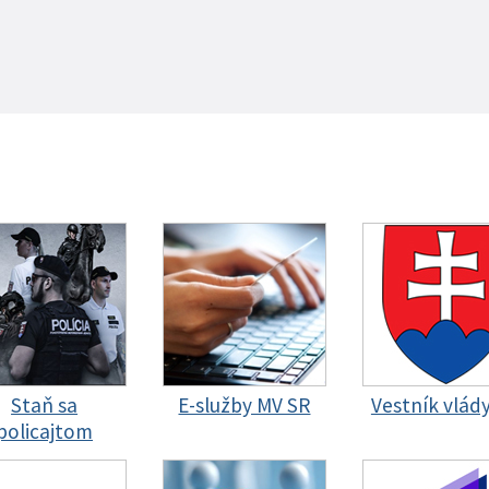
Staň sa
E-služby MV SR
Vestník vlád
policajtom