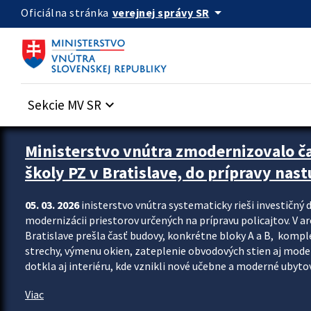
Preskocit na hlavný obsah
arrow_drop_down
verejnej správy SR
Oficiálna stránka
Sekcie MV SR
keyboard_arrow_down
Ministerstvo vnútra zmodernizovalo č
školy PZ v Bratislave, do prípravy nast
05. 03. 2026
inisterstvo vnútra systematicky rieši investičný d
modernizácii priestorov určených na prípravu policajtov. V a
Bratislave prešla časť budovy, konkrétne bloky A a B, komp
strechy, výmenu okien, zateplenie obvodových stien aj modern
dotkla aj interiéru, kde vznikli nové učebne a moderné ubytov
Viac