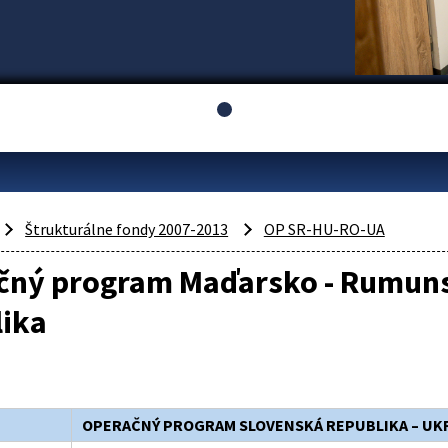
Štrukturálne fondy 2007-2013
OP SR-HU-RO-UA
čný program Maďarsko - Rumunsk
lika
OPERAČNÝ PROGRAM SLOVENSKÁ REPUBLIKA – UK