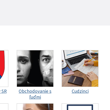
y SR
Obchodovanie s
Cudzinci
ľuďmi