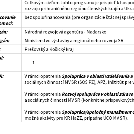
Celkovým cieľom tohto programu je prispieť k hosp
rozvoju prihraničného regiónu členských krajín a Ukraj
covanie
bez spolufinancovania (pre organizácie štátnej správ
omoci:
gán:
Národná rozvojová agentúra - Maďarsko
gán:
Ministerstvo výstavby a regionálneho rozvoja SR
:
Prešovský a Košický kraj
i:
R:
V rámci opatrenia
Spolupráca v oblasti vzdelávania a 
sociálnych činností MV SR (SOŠ PZ), APZ, Inštitút pre 
V rámci opatrenia
Rozvoj spolupráce v oblasti zdravot
a sociálnych činností MV SR (konkrétne príspevkových 
V rámci opatrenia
Spolupráca/spoločný manažment oc
možné aktivity pre KR HaZZ, prípadne ÚCO MV SR).