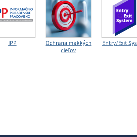
IPP
Ochrana mäkkých
Entry/Exit Sy
cieľov