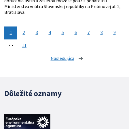
doručenia listín a zásielok môžete použiť podateľňu
Ministerstva vnútra Slovenskej republiky na Pribinovej ul. 2,
Bratislava.
1
2
3
4
5
6
7
8
9
⋯
11
Nasledujúca
stránka
Dôležité oznamy