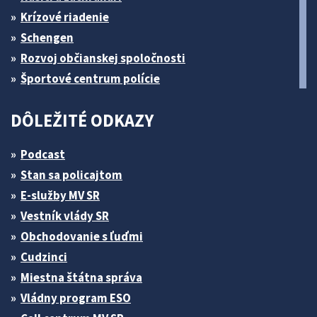
Krízové riadenie
Schengen
Rozvoj občianskej spoločnosti
Športové centrum polície
DÔLEŽITÉ ODKAZY
Podcast
Stan sa policajtom
E-služby MV SR
Vestník vlády SR
Obchodovanie s ľuďmi
Cudzinci
Miestna štátna správa
Vládny program ESO