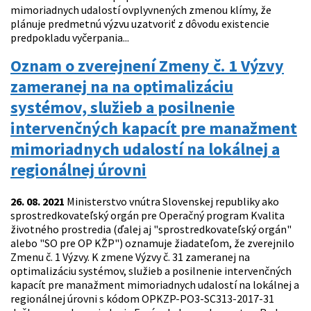
mimoriadnych udalostí ovplyvnených zmenou klímy, že
plánuje predmetnú výzvu uzatvoriť z dôvodu existencie
predpokladu vyčerpania...
Oznam o zverejnení Zmeny č. 1 Výzvy
zameranej na na optimalizáciu
systémov, služieb a posilnenie
intervenčných kapacít pre manažment
mimoriadnych udalostí na lokálnej a
regionálnej úrovni
26. 08. 2021
Ministerstvo vnútra Slovenskej republiky ako
sprostredkovateľský orgán pre Operačný program Kvalita
životného prostredia (ďalej aj "sprostredkovateľský orgán"
alebo "SO pre OP KŽP") oznamuje žiadateľom, že zverejnilo
Zmenu č. 1 Výzvy. K zmene Výzvy č. 31 zameranej na
optimalizáciu systémov, služieb a posilnenie intervenčných
kapacít pre manažment mimoriadnych udalostí na lokálnej a
regionálnej úrovni s kódom OPKZP-PO3-SC313-2017-31