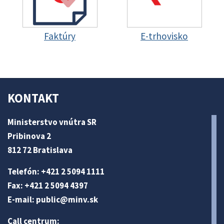
Faktúry
E-trhovisko
KONTAKT
Ministerstvo vnútra SR
Pribinova 2
812 72 Bratislava
Telefón: +421 2 5094 1111
Fax: +421 2 5094 4397
E-mail:
public@minv
.sk
Call centrum: