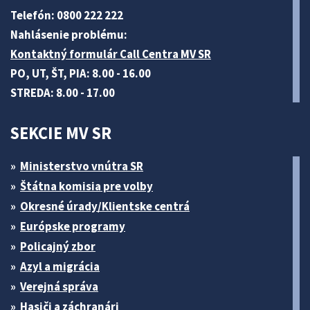
Telefón: 0800 222 222
Nahlásenie problému:
Kontaktný formulár Call Centra MV SR
PO, UT, ŠT, PIA: 8.00 - 16.00
STREDA: 8.00 - 17.00
SEKCIE MV SR
Ministerstvo vnútra SR
Štátna komisia pre volby
Okresné úrady/Klientske centrá
Európske programy
Policajný zbor
Azyl a migrácia
Verejná správa
Hasiči a záchranári