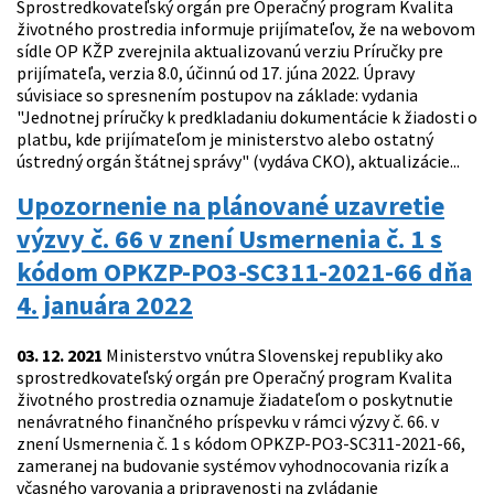
Sprostredkovateľský orgán pre Operačný program Kvalita
životného prostredia informuje prijímateľov, že na webovom
sídle OP KŽP zverejnila aktualizovanú verziu Príručky pre
prijímateľa, verzia 8.0, účinnú od 17. júna 2022. Úpravy
súvisiace so spresnením postupov na základe: vydania
"Jednotnej príručky k predkladaniu dokumentácie k žiadosti o
platbu, kde prijímateľom je ministerstvo alebo ostatný
ústredný orgán štátnej správy" (vydáva CKO), aktualizácie...
Upozornenie na plánované uzavretie
výzvy č. 66 v znení Usmernenia č. 1 s
kódom OPKZP-PO3-SC311-2021-66 dňa
4. januára 2022
03. 12. 2021
Ministerstvo vnútra Slovenskej republiky ako
sprostredkovateľský orgán pre Operačný program Kvalita
životného prostredia oznamuje žiadateľom o poskytnutie
nenávratného finančného príspevku v rámci výzvy č. 66. v
znení Usmernenia č. 1 s kódom OPKZP-PO3-SC311-2021-66,
zameranej na budovanie systémov vyhodnocovania rizík a
včasného varovania a pripravenosti na zvládanie