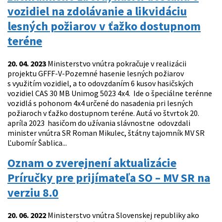
vozidiel na zdolávanie a likvidáciu
lesných požiarov v ťažko dostupnom
teréne
20. 04. 2023
Ministerstvo vnútra pokračuje v realizácii
projektu GFFF-V-Pozemné hasenie lesných požiarov
s využitím vozidiel, a to odovzdaním 6 kusov hasičských
vozidiel CAS 30 MB Unimog 5023 4x4. Ide o špeciálne terénne
vozidlá s pohonom 4x4 určené do nasadenia pri lesných
požiaroch v ťažko dostupnom teréne. Autá vo štvrtok 20.
apríla 2023 hasičom do užívania slávnostne odovzdali
minister vnútra SR Roman Mikulec, štátny tajomník MV SR
Ľubomír Šablica...
Oznam o zverejnení aktualizácie
Príručky pre prijímateľa SO – MV SR na
verziu 8.0
20. 06. 2022
Ministerstvo vnútra Slovenskej republiky ako