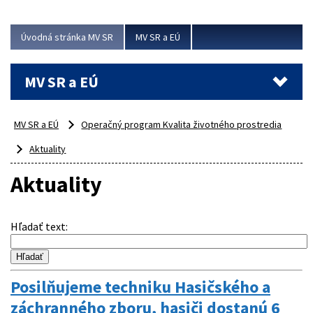
ubytovacie izby. Zrekonštruované...
Úvodná stránka MV SR
MV SR a EÚ
Viac
MV SR a EÚ
MV SR a EÚ
Operačný program Kvalita životného prostredia
Aktuality
Aktuality
Hľadať text
:
Posilňujeme techniku Hasičského a
záchranného zboru, hasiči dostanú 6