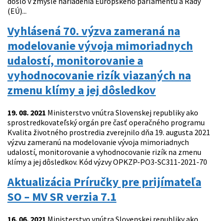
došlo v zmysle nariadenia Európskeho parlamentu a Rady
(EÚ)...
Vyhlásená 70. výzva zameraná na
modelovanie vývoja mimoriadnych
udalostí, monitorovanie a
vyhodnocovanie rizík viazaných na
zmenu klímy a jej dôsledkov
19. 08. 2021
Ministerstvo vnútra Slovenskej republiky ako
sprostredkovateľský orgán pre časť operačného programu
Kvalita životného prostredia zverejnilo dňa 19. augusta 2021
výzvu zameranú na modelovanie vývoja mimoriadnych
udalostí, monitorovanie a vyhodnocovanie rizík na zmenu
klímy a jej dôsledkov. Kód výzvy OPKZP-PO3-SC311-2021-70
Aktualizácia Príručky pre prijímateľa
SO – MV SR verzia 7.1
16. 06. 2021
Ministerstvo vnútra Slovenskej republiky ako