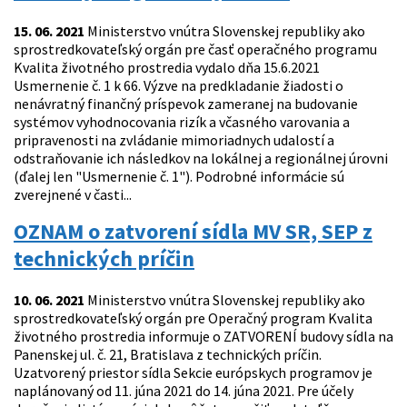
15. 06. 2021
Ministerstvo vnútra Slovenskej republiky ako
sprostredkovateľský orgán pre časť operačného programu
Kvalita životného prostredia vydalo dňa 15.6.2021
Usmernenie č. 1 k 66. Výzve na predkladanie žiadosti o
nenávratný finančný príspevok zameranej na budovanie
systémov vyhodnocovania rizík a včasného varovania a
pripravenosti na zvládanie mimoriadnych udalostí a
odstraňovanie ich následkov na lokálnej a regionálnej úrovni
(ďalej len "Usmernenie č. 1"). Podrobné informácie sú
zverejnené v časti...
OZNAM o zatvorení sídla MV SR, SEP z
technických príčin
10. 06. 2021
Ministerstvo vnútra Slovenskej republiky ako
sprostredkovateľský orgán pre Operačný program Kvalita
životného prostredia informuje o ZATVORENÍ budovy sídla na
Panenskej ul. č. 21, Bratislava z technických príčin.
Uzatvorený priestor sídla Sekcie európskych programov je
naplánovaný od 11. júna 2021 do 14. júna 2021. Pre účely