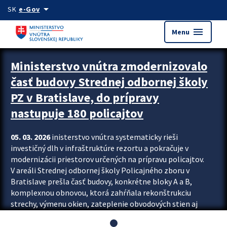
Preskocit na hlavný obsah
arrow_drop_down
SK
e-Gov
menu
Menu
Ministerstvo vnútra zmodernizovalo
časť budovy Strednej odbornej školy
PZ v Bratislave, do prípravy
nastupuje 180 policajtov
05. 03. 2026
inisterstvo vnútra systematicky rieši
investičný dlh v infraštruktúre rezortu a pokračuje v
modernizácii priestorov určených na prípravu policajtov.
V areáli Strednej odbornej školy Policajného zboru v
Bratislave prešla časť budovy, konkrétne bloky A a B,
komplexnou obnovou, ktorá zahŕňala rekonštrukciu
strechy, výmenu okien, zateplenie obvodových stien aj
modernizáciu inžinierskych sietí. Modernizácia sa dotkla
aj interiéru, kde vznikli nové učebne a moderné