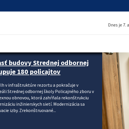
Dnes je 7.
asť budovy Strednej odbornej
upuje 180 policajtov
lh v infraštruktúre rezortu a pokračuje v
reáli Strednej odbornej školy Policajného zboru v
lexnou obnovou, ktorá zahŕňala rekonštrukciu
izáciu inžinierskych sietí. Modernizácia sa
acie izby. Zrekonštruované...