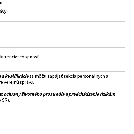
nu
ávy)
nkurencieschopnosť
a kvalifikácie
sa môžu zapájať sekcia personálnych a
e verejnú správu.
ochrany životného prostredia a predchádzanie rizikám
 SR).