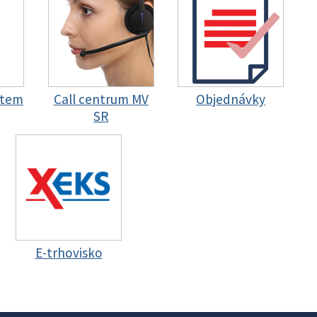
stem
Call centrum MV
Objednávky
SR
E-trhovisko