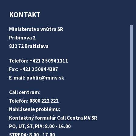
KONTAKT
Ministerstvo vnútra SR
Pribinova 2
812 72 Bratislava
Telefón: +421 2 5094 1111
Fax: +421 2 5094 4397
E-mail:
public@minv
.sk
Call centrum:
Telefón: 0800 222 222
Nahlásenie problému:
Kontaktný formulár Call Centra MV SR
PO, UT, ŠT, PIA: 8.00 - 16.00
STREDA: 8.00 - 17.00