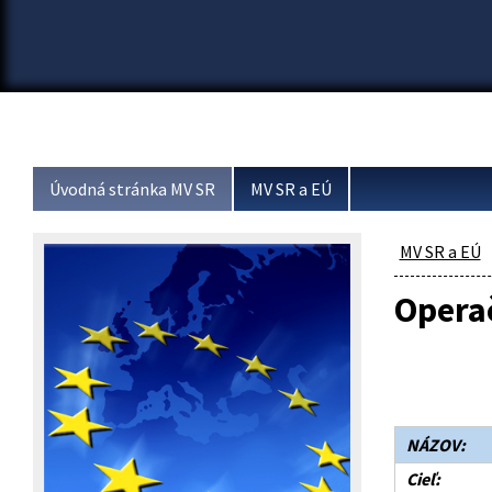
Úvodná stránka MV SR
MV SR a EÚ
MV SR a EÚ
Opera
NÁZOV:
Cieľ: