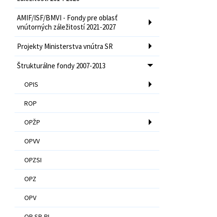
AMIF/ISF/BMVI - Fondy pre oblasť
vnútorných záležitostí 2021-2027
Projekty Ministerstva vnútra SR
Štrukturálne fondy 2007-2013
OPIS
ROP
OPŽP
OPVV
OPZSI
OPZ
OPV
OP SR-PL