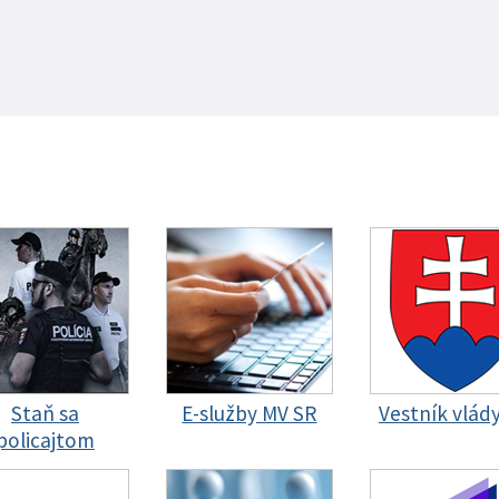
Staň sa
E-služby MV SR
Vestník vlád
policajtom