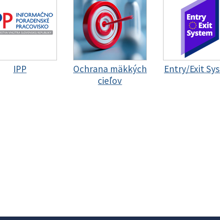
IPP
Ochrana mäkkých
Entry/Exit Sy
cieľov