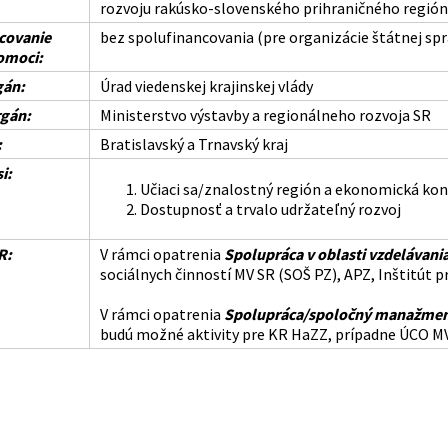
rozvoju rakúsko-slovenského prihraničného regió
covanie
bez spolufinancovania (pre organizácie štátnej spr
omoci:
gán:
Úrad viedenskej krajinskej vlády
gán:
Ministerstvo výstavby a regionálneho rozvoja SR
:
Bratislavský a Trnavský kraj
i:
Učiaci sa/znalostný región a ekonomická ko
Dostupnosť a trvalo udržateľný rozvoj
R:
V rámci opatrenia
Spolupráca v oblasti vzdelávania 
sociálnych činností MV SR (SOŠ PZ), APZ, Inštitút pr
V rámci opatrenia
Spolupráca/spoločný manažment 
budú možné aktivity pre KR HaZZ, prípadne ÚCO MV