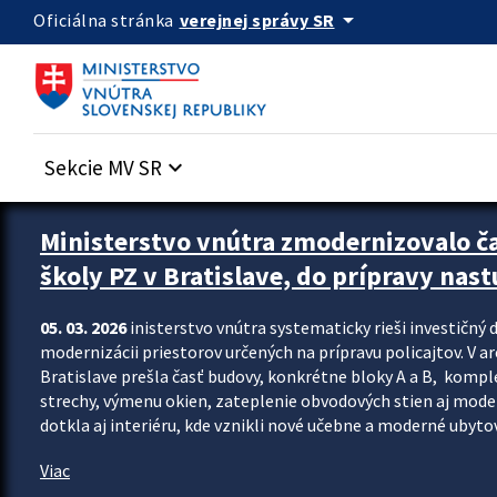
Preskocit na hlavný obsah
arrow_drop_down
verejnej správy SR
Oficiálna stránka
Sekcie MV SR
keyboard_arrow_down
Ministerstvo vnútra zmodernizovalo č
školy PZ v Bratislave, do prípravy nast
05. 03. 2026
inisterstvo vnútra systematicky rieši investičný d
modernizácii priestorov určených na prípravu policajtov. V a
Bratislave prešla časť budovy, konkrétne bloky A a B, komp
strechy, výmenu okien, zateplenie obvodových stien aj modern
dotkla aj interiéru, kde vznikli nové učebne a moderné ubytov
Viac