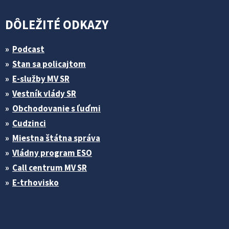
DÔLEŽITÉ ODKAZY
Podcast
Stan sa policajtom
E-služby MV SR
Vestník vlády SR
Obchodovanie s ľuďmi
Cudzinci
Miestna štátna správa
Vládny program ESO
Call centrum MV SR
E-trhovisko