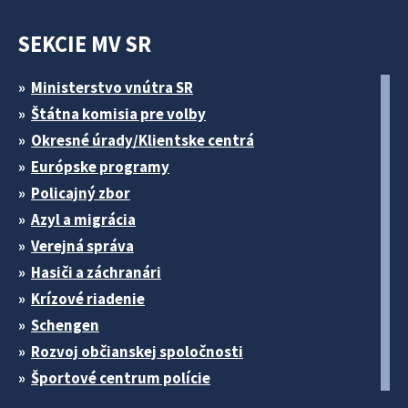
SEKCIE MV SR
Ministerstvo vnútra SR
Štátna komisia pre volby
Okresné úrady/Klientske centrá
Európske programy
Policajný zbor
Azyl a migrácia
Verejná správa
Hasiči a záchranári
Krízové riadenie
Schengen
Rozvoj občianskej spoločnosti
Športové centrum polície