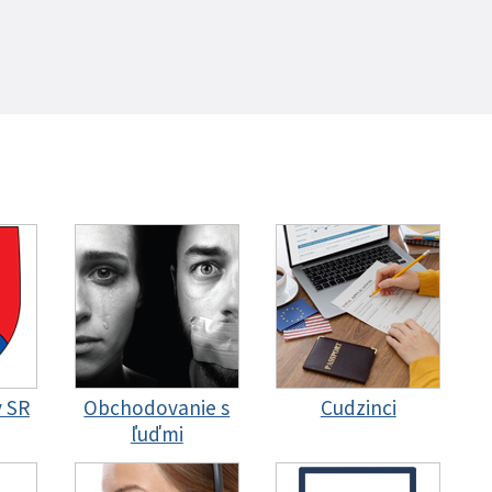
y SR
Obchodovanie s
Cudzinci
ľuďmi