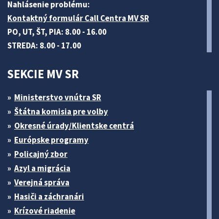
Nahlásenie problému:
Kontaktný formulár Call Centra MV SR
PO, UT, ŠT, PIA: 8.00 - 16.00
STREDA: 8.00 - 17.00
SEKCIE MV SR
Ministerstvo vnútra SR
Štátna komisia pre volby
Okresné úrady/Klientske centrá
Európske programy
Policajný zbor
Azyl a migrácia
Verejná správa
Hasiči a záchranári
Krízové riadenie