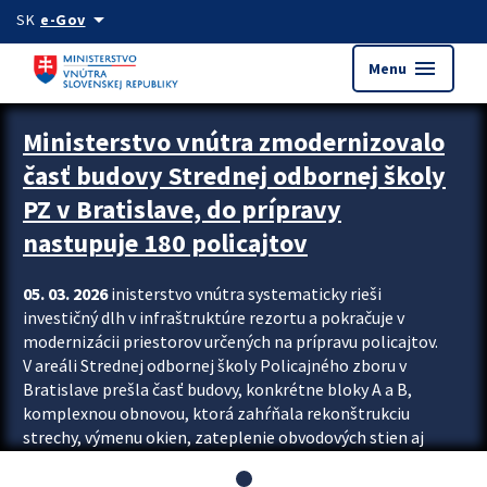
Preskocit na hlavný obsah
arrow_drop_down
SK
e-Gov
menu
Menu
Ministerstvo vnútra zmodernizovalo
časť budovy Strednej odbornej školy
PZ v Bratislave, do prípravy
nastupuje 180 policajtov
05. 03. 2026
inisterstvo vnútra systematicky rieši
investičný dlh v infraštruktúre rezortu a pokračuje v
modernizácii priestorov určených na prípravu policajtov.
V areáli Strednej odbornej školy Policajného zboru v
Bratislave prešla časť budovy, konkrétne bloky A a B,
komplexnou obnovou, ktorá zahŕňala rekonštrukciu
strechy, výmenu okien, zateplenie obvodových stien aj
modernizáciu inžinierskych sietí. Modernizácia sa dotkla
aj interiéru, kde vznikli nové učebne a moderné