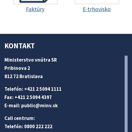
Faktúry
E-trhovisko
KONTAKT
Ministerstvo vnútra SR
Pribinova 2
812 72 Bratislava
Telefón: +421 2 5094 1111
Fax: +421 2 5094 4397
E-mail:
public@minv
.sk
Call centrum:
Telefón: 0800 222 222