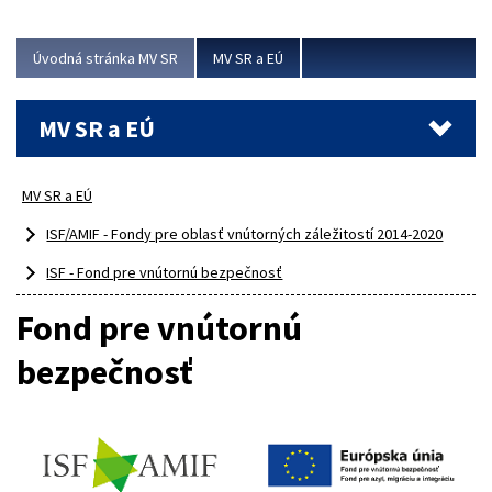
ubytovacie izby. Zrekonštruované...
Úvodná stránka MV SR
MV SR a EÚ
Viac
MV SR a EÚ
MV SR a EÚ
ISF/AMIF - Fondy pre oblasť vnútorných záležitostí 2014-2020
ISF - Fond pre vnútornú bezpečnosť
Fond pre vnútornú
bezpečnosť