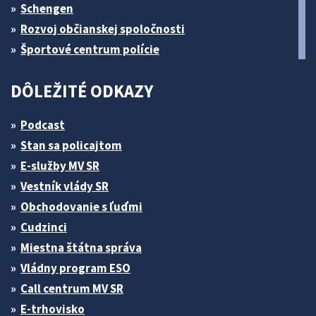
Schengen
Rozvoj občianskej spoločnosti
Športové centrum polície
DÔLEŽITÉ ODKAZY
Podcast
Stan sa policajtom
E-služby MV SR
Vestník vlády SR
Obchodovanie s ľuďmi
Cudzinci
Miestna štátna správa
Vládny program ESO
Call centrum MV SR
E-trhovisko