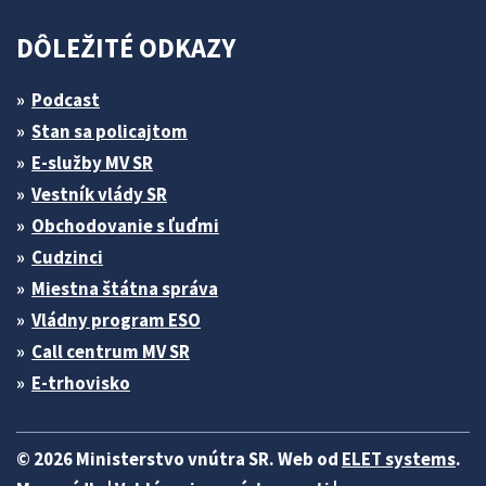
DÔLEŽITÉ ODKAZY
Podcast
Stan sa policajtom
E-služby MV SR
Vestník vlády SR
Obchodovanie s ľuďmi
Cudzinci
Miestna štátna správa
Vládny program ESO
Call centrum MV SR
E-trhovisko
© 2026 Ministerstvo vnútra SR. Web od
ELET systems
.