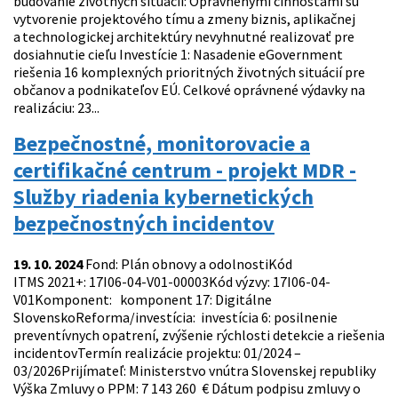
budovanie životných situácií: Oprávnenými činnosťami sú
vytvorenie projektového tímu a zmeny biznis, aplikačnej
a technologickej architektúry nevyhnutné realizovať pre
dosiahnutie cieľu Investície 1: Nasadenie eGovernment
riešenia 16 komplexných prioritných životných situácií pre
občanov a podnikateľov EÚ. Celkové oprávnené výdavky na
realizáciu: 23...
Bezpečnostné, monitorovacie a
certifikačné centrum - projekt MDR -
Služby riadenia kybernetických
bezpečnostných incidentov
19. 10. 2024
Fond: Plán obnovy a odolnostiKód
ITMS 2021+: 17I06-04-V01-00003Kód výzvy: 17I06-04-
V01Komponent: komponent 17: Digitálne
SlovenskoReforma/investícia: investícia 6: posilnenie
preventívnych opatrení, zvýšenie rýchlosti detekcie a riešenia
incidentovTermín realizácie projektu: 01/2024 –
03/2026Prijímateľ: Ministerstvo vnútra Slovenskej republiky
Výška Zmluvy o PPM: 7 143 260 € Dátum podpisu zmluvy o