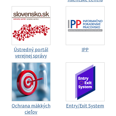
Ústredný portál
IPP
verejnej správy
Ochrana mäkkých
Entry/Exit System
cieľov