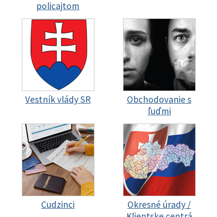
policajtom
Vestník vlády SR
Obchodovanie s
ľuďmi
Cudzinci
Okresné úrady /
Klientske centrá