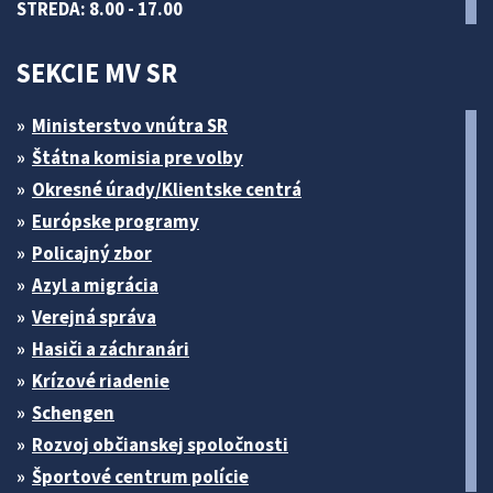
STREDA: 8.00 - 17.00
SEKCIE MV SR
Ministerstvo vnútra SR
Štátna komisia pre volby
Okresné úrady/Klientske centrá
Európske programy
Policajný zbor
Azyl a migrácia
Verejná správa
Hasiči a záchranári
Krízové riadenie
Schengen
Rozvoj občianskej spoločnosti
Športové centrum polície