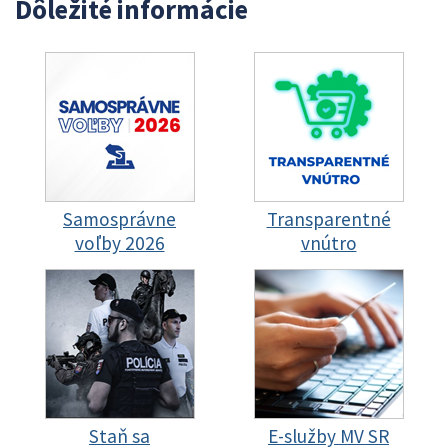
Dôležité informácie
Samosprávne
Transparentné
voľby 2026
vnútro
Staň sa
E-služby MV SR