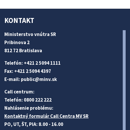
KONTAKT
Ministerstvo vnútra SR
Pribinova 2
812 72 Bratislava
Telefón: +421 2 5094 1111
Fax: +421 2 5094 4397
E-mail:
public@minv
.sk
Call centrum:
Telefón: 0800 222 222
Nahlásenie problému:
Kontaktný formulár Call Centra MV SR
PO, UT, ŠT, PIA: 8.00 - 16.00