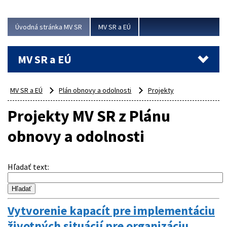
ubytovacie izby. Zrekonštruované...
Úvodná stránka MV SR
MV SR a EÚ
Viac
MV SR a EÚ
MV SR a EÚ
Plán obnovy a odolnosti
Projekty
Projekty MV SR z Plánu
obnovy a odolnosti
Hľadať text
:
Vytvorenie kapacít pre implementáciu
životných situácií pre organizáciu