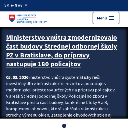
Preskocit na hlavný obsah
arrow_drop_down
SK
e-Gov
menu
Menu
Ministerstvo vnútra zmodernizovalo
časť budovy Strednej odbornej školy
PZ v Bratislave, do prípravy
nastupuje 180 policajtov
05. 03. 2026
inisterstvo vnútra systematicky rieši
investičný dlh v infraštruktúre rezortu a pokračuje v
modernizácii priestorov určených na prípravu policajtov.
V areáli Strednej odbornej školy Policajného zboru v
Bratislave prešla časť budovy, konkrétne bloky A a B,
komplexnou obnovou, ktorá zahŕňala rekonštrukciu
strechy, výmenu okien, zateplenie obvodových stien aj
modernizáciu inžinierskych sietí. Modernizácia sa dotkla
aj interiéru, kde vznikli nové učebne a moderné