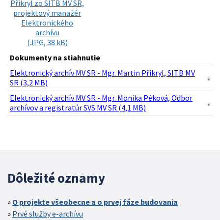
Přikryl zo SITB MV SR,
projektový manažér
Elektronického
archívu
(JPG, 38 kB)
Dokumenty na stiahnutie
Elektronický archív MV SR - Mgr. Martin Přikryl, SITB MV
SR (3,2 MB)
Elektronický archív MV SR - Mgr. Monika Péková, Odbor
archívov a registratúr SVS MV SR (4,1 MB)
Dôležité oznamy
O projekte všeobecne a o prvej fáze budovania
Prvé služby e-archívu