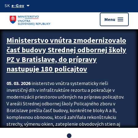
Preskocit na hlavný obsah
arrow_drop_down
SK
e-Gov
menu
Menu
Ministerstvo vnútra zmodernizovalo
časť budovy Strednej odbornej školy
PZ v Bratislave, do prípravy
nastupuje 180 policajtov
05. 03. 2026
inisterstvo vnútra systematicky rieši
investičný dlh v infraštruktúre rezortu a pokračuje v
modernizácii priestorov určených na prípravu policajtov.
V areáli Strednej odbornej školy Policajného zboru v
Bratislave prešla časť budovy, konkrétne bloky A a B,
komplexnou obnovou, ktorá zahŕňala rekonštrukciu
strechy, výmenu okien, zateplenie obvodových stien aj
modernizáciu inžinierskych sietí. Modernizácia sa dotkla
aj interiéru, kde vznikli nové učebne a moderné