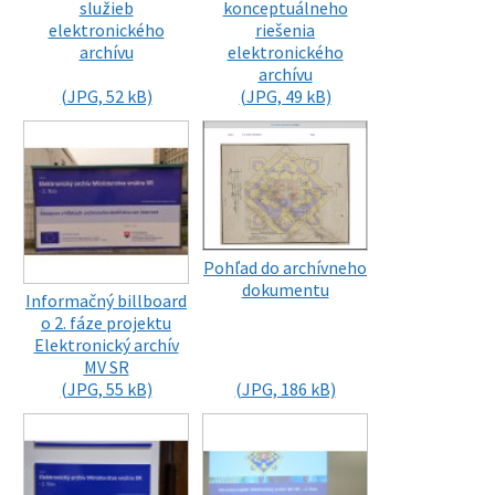
služieb
konceptuálneho
elektronického
riešenia
archívu
elektronického
archívu
(JPG, 52 kB)
(JPG, 49 kB)
Pohľad do archívneho
dokumentu
Informačný billboard
o 2. fáze projektu
Elektronický archív
MV SR
(JPG, 55 kB)
(JPG, 186 kB)