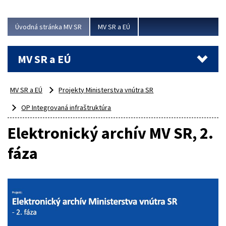
ubytovacie izby. Zrekonštruované...
Úvodná stránka MV SR
MV SR a EÚ
Viac
MV SR a EÚ
MV SR a EÚ
Projekty Ministerstva vnútra SR
OP Integrovaná infraštruktúra
Elektronický archív MV SR, 2.
fáza