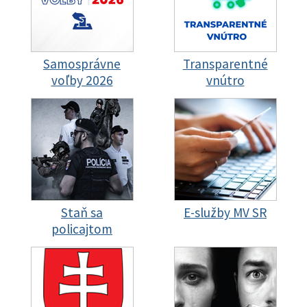
Samosprávne
Transparentné
voľby 2026
vnútro
Staň sa
E-služby MV SR
policajtom