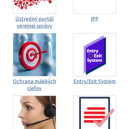
Ústredný portál
IPP
verejnej správy
Ochrana mäkkých
Entry/Exit System
cieľov