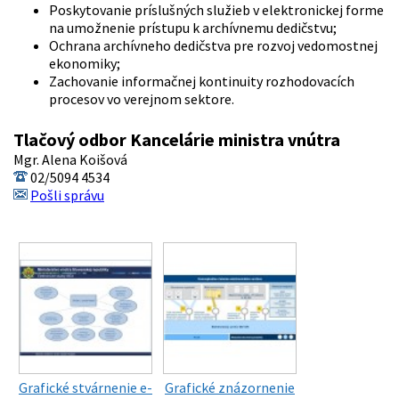
Poskytovanie príslušných služieb v elektronickej forme
na umožnenie prístupu k archívnemu dedičstvu;
Ochrana archívneho dedičstva pre rozvoj vedomostnej
ekonomiky;
Zachovanie informačnej kontinuity rozhodovacích
procesov vo verejnom sektore.
Tlačový odbor Kancelárie ministra vnútra
Mgr. Alena Koišová
02/5094 4534
Pošli správu
Grafické stvárnenie e-
Grafické znázornenie