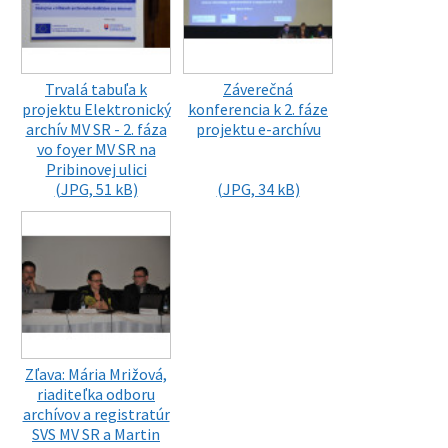
Trvalá tabuľa k
Záverečná
projektu Elektronický
konferencia k 2. fáze
archív MV SR - 2. fáza
projektu e-archívu
vo foyer MV SR na
Pribinovej ulici
(JPG, 51 kB)
(JPG, 34 kB)
Zľava: Mária Mrižová,
riaditeľka odboru
archívov a registratúr
SVS MV SR a Martin