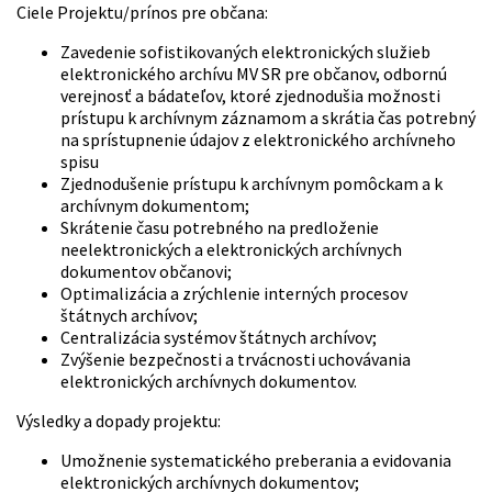
Ciele Projektu/prínos pre občana:
Zavedenie sofistikovaných elektronických služieb
elektronického archívu MV SR pre občanov, odbornú
verejnosť a bádateľov, ktoré zjednodušia možnosti
prístupu k archívnym záznamom a skrátia čas potrebný
na sprístupnenie údajov z elektronického archívneho
spisu
Zjednodušenie prístupu k archívnym pomôckam a k
archívnym dokumentom;
Skrátenie času potrebného na predloženie
neelektronických a elektronických archívnych
dokumentov občanovi;
Optimalizácia a zrýchlenie interných procesov
štátnych archívov;
Centralizácia systémov štátnych archívov;
Zvýšenie bezpečnosti a trvácnosti uchovávania
elektronických archívnych dokumentov.
Výsledky a dopady projektu:
Umožnenie systematického preberania a evidovania
elektronických archívnych dokumentov;