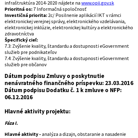
infraštruktúra 2014-2020 nájdete na
www.opii.gov.sk
Prioritná os:
7 Informačná spoločnosť
Investičná priorita:
2c/ Posilnenie aplikácií IKT v rámci
elektronickej verejnej správy, elektronického vzdelávania,
elektronickej inklúzie, elektronickej kultúry a elektronického
zdravotníctva
Špecifický cieľ:
7.3: Zvýšenie kvality, štandardu a dostupnosti eGovernment
služieb pre podnikateľov
7.4: Zvýšenie kvality, štandardu a dostupnosti eGovernment
služieb pre občanov
Dátum podpisu Zmluvy o poskytnutie
nenávratného finančného príspevku:
23.03.2016
Dátum podpisu Dodatku č. 1 k zmluve o NFP:
06.12.2016
Hlavné aktivity projektu:
Fáza I.
Hlavné aktivity -
analýza a dizajn, obstaranie a nasadenie