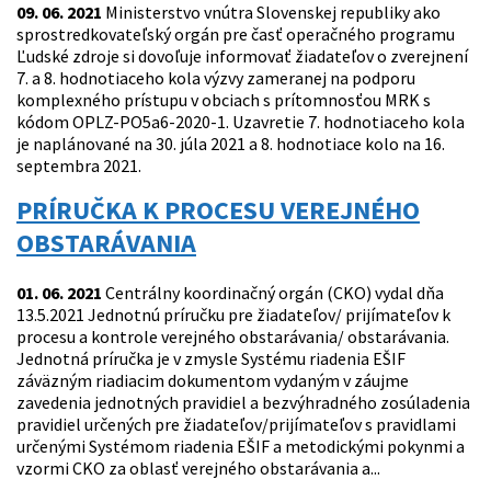
09. 06. 2021
Ministerstvo vnútra Slovenskej republiky ako
sprostredkovateľský orgán pre časť operačného programu
Ľudské zdroje si dovoľuje informovať žiadateľov o zverejnení
7. a 8. hodnotiaceho kola výzvy zameranej na podporu
komplexného prístupu v obciach s prítomnosťou MRK s
kódom OPLZ-PO5a6-2020-1. Uzavretie 7. hodnotiaceho kola
je naplánované na 30. júla 2021 a 8. hodnotiace kolo na 16.
septembra 2021.
PRÍRUČKA K PROCESU VEREJNÉHO
OBSTARÁVANIA
01. 06. 2021
Centrálny koordinačný orgán (CKO) vydal dňa
13.5.2021 Jednotnú príručku pre žiadateľov/ prijímateľov k
procesu a kontrole verejného obstarávania/ obstarávania.
Jednotná príručka je v zmysle Systému riadenia EŠIF
záväzným riadiacim dokumentom vydaným v záujme
zavedenia jednotných pravidiel a bezvýhradného zosúladenia
pravidiel určených pre žiadateľov/prijímateľov s pravidlami
určenými Systémom riadenia EŠIF a metodickými pokynmi a
vzormi CKO za oblasť verejného obstarávania a...