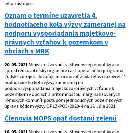
jeho zástupcu...
Oznam o termíne uzavretia 4.
hodnotiaceho kola výzvy zameranej na
podporu vysporiadania majetkovo-
právnych vzťahov k pozemkom v
obciach s MRK
20. 05. 2021
Ministerstvo vnútra Slovenskej republiky ako
sprostredkovateľský orgán pre časť operačného programu
Ľudské zdroje si dovoľuje informovať žiadateľov o uzavretí 4.
hodnotiaceho kola výzvy zameranej na
podporu vysporiadania majetkovo-právnych vzťahov k
pozemkom v obciach s prítomnosťou marginalizovaných
rómskych komunít postupom jednoduchých pozemkových
úprav s kódom výzvy OPLZ-PO5-2020-4 na 12. Júla 2021.
Členovia MOPS opäť dostanú zelenú
18. 05. 2021
Ministerstvo vnútra Slovenskej republiky ako