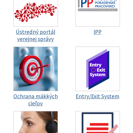
Ústredný portál
IPP
verejnej správy
Ochrana mäkkých
Entry/Exit System
cieľov