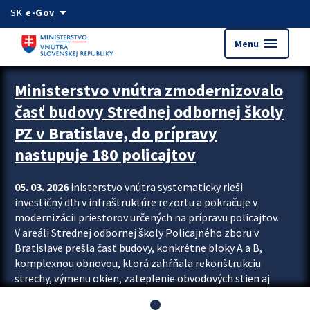
Preskocit na hlavný obsah
arrow_drop_down
SK
e-Gov
menu
Menu
Ministerstvo vnútra zmodernizovalo
časť budovy Strednej odbornej školy
PZ v Bratislave, do prípravy
nastupuje 180 policajtov
05. 03. 2026
inisterstvo vnútra systematicky rieši
investičný dlh v infraštruktúre rezortu a pokračuje v
modernizácii priestorov určených na prípravu policajtov.
V areáli Strednej odbornej školy Policajného zboru v
Bratislave prešla časť budovy, konkrétne bloky A a B,
komplexnou obnovou, ktorá zahŕňala rekonštrukciu
strechy, výmenu okien, zateplenie obvodových stien aj
modernizáciu inžinierskych sietí. Modernizácia sa dotkla
aj interiéru, kde vznikli nové učebne a moderné