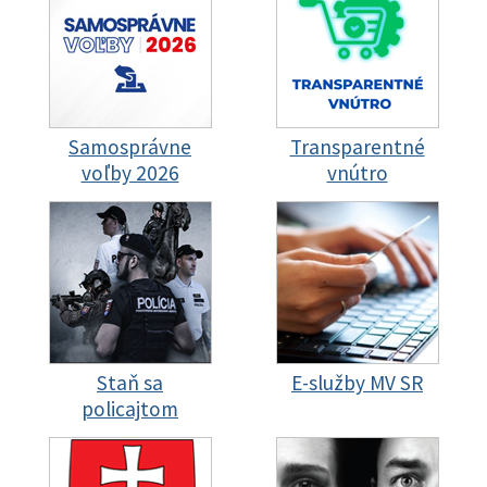
Samosprávne
Transparentné
voľby 2026
vnútro
Staň sa
E-služby MV SR
policajtom