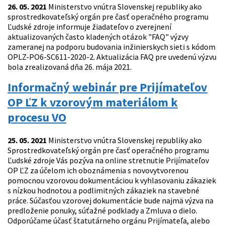
26. 05. 2021
Ministerstvo vnútra Slovenskej republiky ako
sprostredkovateľský orgán pre časť operačného programu
Ľudské zdroje informuje žiadateľov o zverejnení
aktualizovaných často kladených otázok "FAQ" výzvy
zameranej na podporu budovania inžinierskych sieti s kódom
OPLZ-PO6-SC611-2020-2. Aktualizácia FAQ pre uvedenú výzvu
bola zrealizovaná dňa 26. mája 2021.
Informačný webinár pre Prijímateľov
OP ĽZ k vzorovým materiálom k
procesu VO
25. 05. 2021
Ministerstvo vnútra Slovenskej republiky ako
Sprostredkovateľský orgán pre časť operačného programu
Ľudské zdroje Vás pozýva na online stretnutie Prijímateľov
OP ĽZ za účelom ich oboznámenia s novovytvorenou
pomocnou vzorovou dokumentáciou k vyhlasovaniu zákaziek
s nízkou hodnotou a podlimitných zákaziek na stavebné
práce. Súčasťou vzorovej dokumentácie bude najmä výzva na
predloženie ponuky, súťažné podklady a Zmluva o dielo.
Odporúčame účasť štatutárneho orgánu Prijímateľa, alebo