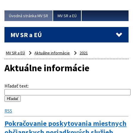
ubytovacie izby. Zrekonštruované...
Úvodná stránka MV SR
MV SR a EÚ
Viac
MV SR a EÚ
MV SR a EÚ
Aktuálne informácie
2021
Aktuálne informácie
Hľadať text
:
RSS
Pokračovanie poskytovania miestnych
občianskych poriadkových služieb