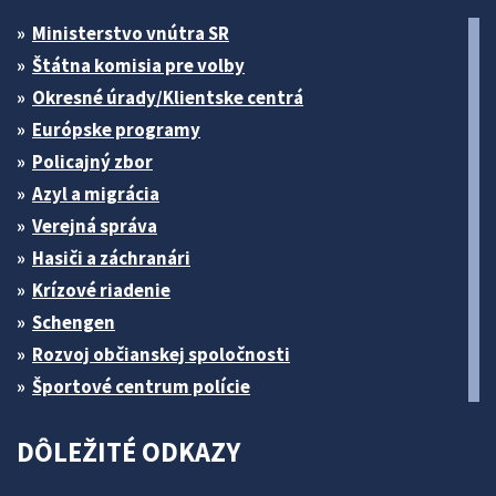
Ministerstvo vnútra SR
Štátna komisia pre volby
Okresné úrady/Klientske centrá
Európske programy
Policajný zbor
Azyl a migrácia
Verejná správa
Hasiči a záchranári
Krízové riadenie
Schengen
Rozvoj občianskej spoločnosti
Športové centrum polície
DÔLEŽITÉ ODKAZY