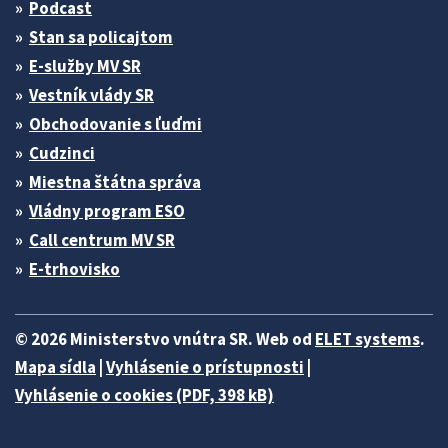
Podcast
Stan sa policajtom
E-služby MV SR
Vestník vlády SR
Obchodovanie s ľuďmi
Cudzinci
Miestna štátna správa
Vládny program ESO
Call centrum MV SR
E-trhovisko
© 2026 Ministerstvo vnútra SR. Web od
ELET systems
.
Mapa sídla
|
Vyhlásenie o prístupnosti
|
Vyhlásenie o cookies (PDF, 398 kB)