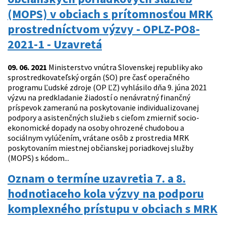
(MOPS) v obciach s prítomnosťou MRK
prostredníctvom výzvy - OPLZ-PO8-
2021-1 - Uzavretá
09. 06. 2021
Ministerstvo vnútra Slovenskej republiky ako
sprostredkovateľský orgán (SO) pre časť operačného
programu Ľudské zdroje (OP ĽZ) vyhlásilo dňa 9. júna 2021
výzvu na predkladanie žiadostí o nenávratný finančný
príspevok zameranú na poskytovanie individualizovanej
podpory a asistenčných služieb s cieľom zmierniť socio-
ekonomické dopady na osoby ohrozené chudobou a
sociálnym vylúčením, vrátane osôb z prostredia MRK
poskytovaním miestnej občianskej poriadkovej služby
(MOPS) s kódom...
Oznam o termíne uzavretia 7. a 8.
hodnotiaceho kola výzvy na podporu
komplexného prístupu v obciach s MRK