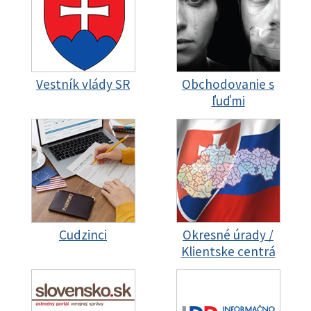
Vestník vlády SR
Obchodovanie s
ľuďmi
Cudzinci
Okresné úrady /
Klientske centrá