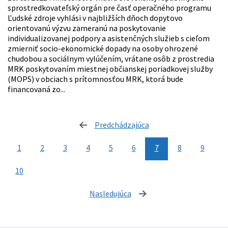
sprostredkovateľský orgán pre časť operačného programu
Ľudské zdroje vyhlási v najbližších dňoch dopytovo
orientovanú výzvu zameranú na poskytovanie
individualizovanej podpory a asistenčných služieb s cieľom
zmierniť socio-ekonomické dopady na osoby ohrozené
chudobou a sociálnym vylúčením, vrátane osôb z prostredia
MRK poskytovaním miestnej občianskej poriadkovej služby
(MOPS) v obciach s prítomnosťou MRK, ktorá bude
financovaná zo...
Predchádzajúca
stránka
1
2
3
4
5
6
7
8
9
10
Nasledujúca
stránka