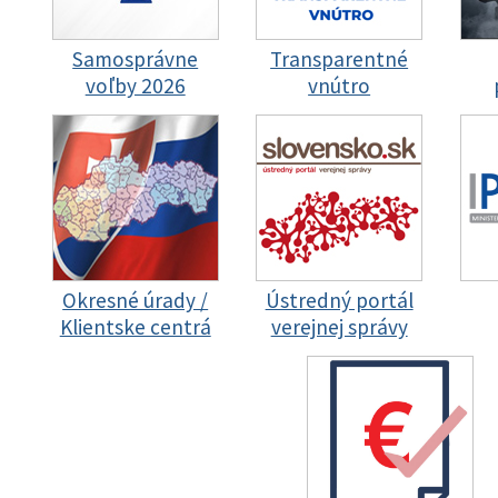
Samosprávne
Transparentné
voľby 2026
vnútro
Okresné úrady /
Ústredný portál
Klientske centrá
verejnej správy