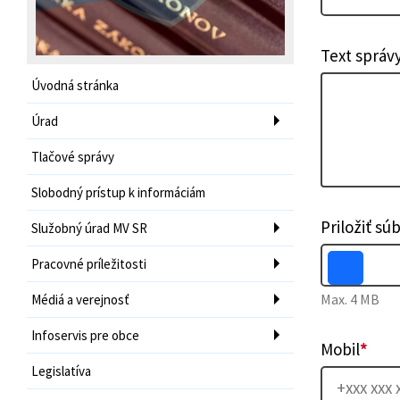
Text správ
Úvodná stránka
Úrad
Tlačové správy
Slobodný prístup k informáciám
Priložiť sú
Služobný úrad MV SR
Pracovné príležitosti
Max. 4 MB
Médiá a verejnosť
Infoservis pre obce
Mobil
*
Legislatíva