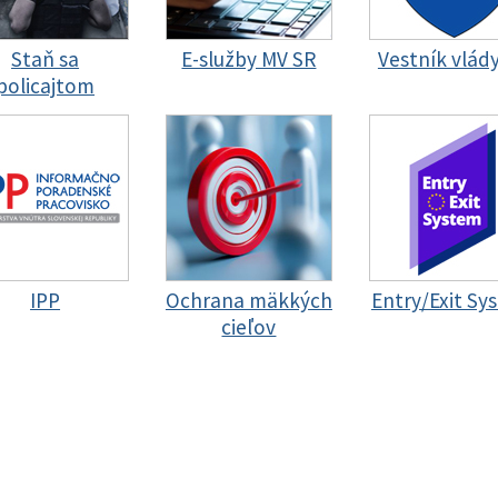
Staň sa
E-služby MV SR
Vestník vlád
policajtom
IPP
Ochrana mäkkých
Entry/Exit Sy
cieľov