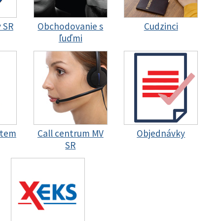
y SR
Obchodovanie s
Cudzinci
ľuďmi
stem
Call centrum MV
Objednávky
SR