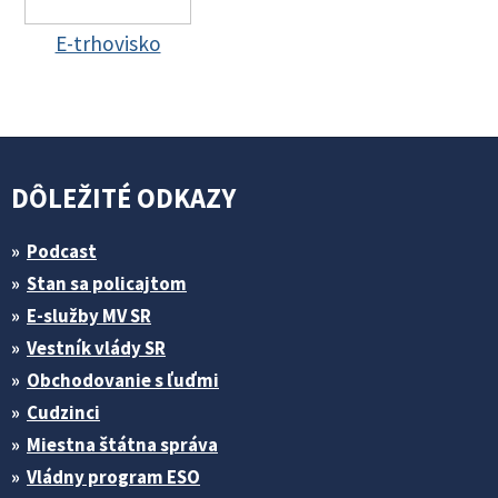
E-trhovisko
DÔLEŽITÉ ODKAZY
Podcast
Stan sa policajtom
E-služby MV SR
Vestník vlády SR
Obchodovanie s ľuďmi
Cudzinci
Miestna štátna správa
Vládny program ESO