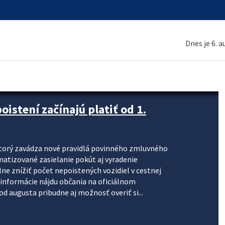
Dnes je 6. 
stení začínajú platiť od 1.
torý zavádza nové pravidlá povinného zmluvného
omatizované zasielanie pokút aj vyradenie
lne znížiť počet nepoistených vozidiel v cestnej
informácie nájdu občania na oficiálnom
 augusta pribudne aj možnosť overiť si...