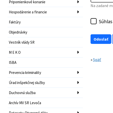
Pripomienkové konanie
Na zadané mo
Hospodárenie a financie
Súhlas
Faktúry
Objednávky
Vestník vlády SR
M E K O
»
Späť
ISBA
Prevencia kriminality
Úrad inšpekčnej služby
Duchovná služba
Archív MV SR Levoča
Datasety-Otvorené dáta