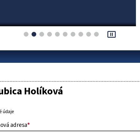
pause_presentation
ubica Holíková
 údaje
lová adresa
*