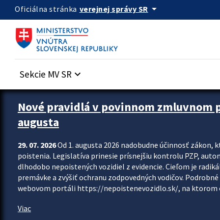
Preskocit na hlavný obsah
arrow_drop_down
verejnej správy SR
Oficiálna stránka
Sekcie MV SR
keyboard_arrow_down
Zastavit automatický posun upútavok
Nové pravidlá v povinnom zmluvnom poi
augusta
29. 07. 2026
Od 1. augusta 2026 nadobudne účinnosť zákon, k
poistenia. Legislatíva prinesie prísnejšiu kontrolu PZP, aut
dlhodobo nepoistených vozidiel z evidencie. Cieľom je radiká
premávke a zvýšiť ochranu zodpovedných vodičov. Podrobné 
webovom portáli https://nepoistenevozidlo.sk/, na ktorom od
Viac