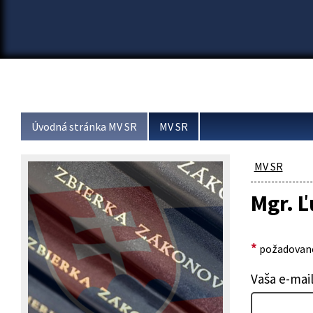
Úvodná stránka MV SR
MV SR
MV SR
Mgr. Ľ
*
požadované
Vaša e-mai