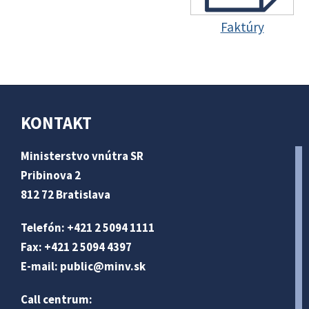
Faktúry
KONTAKT
Ministerstvo vnútra SR
Pribinova 2
812 72 Bratislava
Telefón: +421 2 5094 1111
Fax: +421 2 5094 4397
E-mail:
public@minv
.sk
Call centrum: