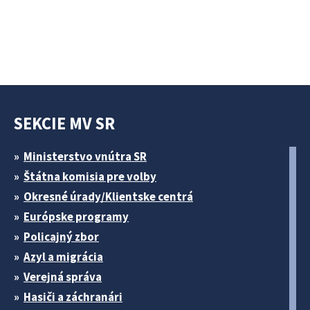
SEKCIE MV SR
Ministerstvo vnútra SR
Štátna komisia pre volby
Okresné úrady/Klientske centrá
Európske programy
Policajný zbor
Azyl a migrácia
Verejná správa
Hasiči a záchranári