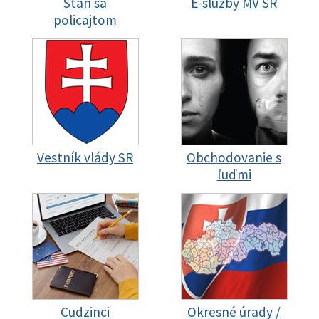
Staň sa
E-služby MV SR
policajtom
Vestník vlády SR
Obchodovanie s
ľuďmi
Cudzinci
Okresné úrady /