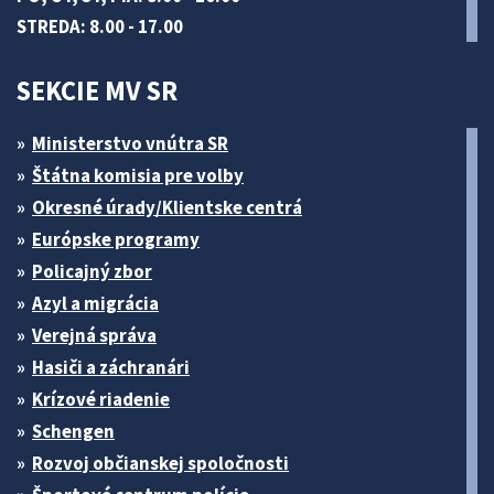
STREDA: 8.00 - 17.00
SEKCIE MV SR
Ministerstvo vnútra SR
Štátna komisia pre volby
Okresné úrady/Klientske centrá
Európske programy
Policajný zbor
Azyl a migrácia
Verejná správa
Hasiči a záchranári
Krízové riadenie
Schengen
Rozvoj občianskej spoločnosti