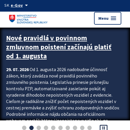
Preskocit na hlavný obsah
arrow_drop_down
SK
e-Gov
menu
Menu
Zastavit automatický posun upútavok
Nové pravidlá v povinnom
zmluvnom poistení začínajú platiť
od 1. augusta
29. 07. 2026
Od 1. augusta 2026 nadobudne účinnosť
zákon, ktorý zavádza nové pravidlá povinného
zmluvného poistenia. Legislatíva prinesie prísnejšiu
kontrolu PZP, automatizované zasielanie pokút aj
vyradenie dlhodobo nepoistených vozidiel z evidencie.
Cieľom je radikálne znížiť počet nepoistených vozidiel v
cestnej premávke a zvýšiť ochranu zodpovedných vodičov.
Podrobné informácie nájdu občania na oficiálnom
webovom portáli https://nepoistenevozidlo.sk/, na
pause_presentation
ktorom od augusta pribudne aj možnosť overiť si...