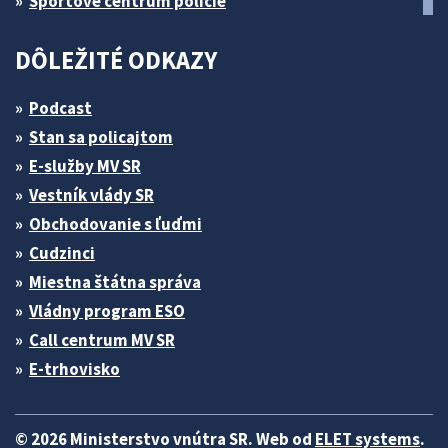
Športové centrum polície
DÔLEŽITÉ ODKAZY
Podcast
Stan sa policajtom
E-služby MV SR
Vestník vlády SR
Obchodovanie s ľuďmi
Cudzinci
Miestna štátna správa
Vládny program ESO
Call centrum MV SR
E-trhovisko
© 2026 Ministerstvo vnútra SR. Web od
ELET systems
.