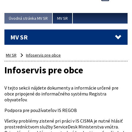
Viac
Úvodná stránka MV SR
MV SR
MV SR
MV SR
Infoservis pre obce
Infoservis pre obce
V tejto sekcii nájdete dokumenty a informácie určené pre
obce pripojené do informačného systému Registra
obyvateľov.
Podpora pre používateľov IS REGOB
Všetky problémy zistené pri práci v IS CISMA je nutné hlásiť
prostredníctvom služby ServiceDesk Ministerstva vnútra.