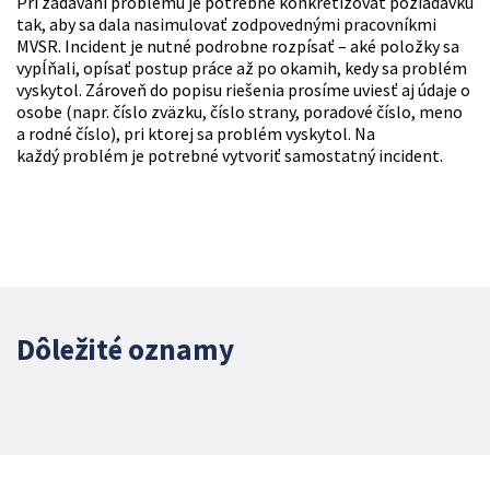
Pri zadávaní problému je potrebné konkretizovať požiadavku
tak, aby sa dala nasimulovať zodpovednými pracovníkmi
MVSR. Incident je nutné podrobne rozpísať – aké položky sa
vypĺňali, opísať postup práce až po okamih, kedy sa problém
vyskytol. Zároveň do popisu riešenia prosíme uviesť aj údaje o
osobe (napr. číslo zväzku, číslo strany, poradové číslo, meno
a rodné číslo), pri ktorej sa problém vyskytol. Na
každý problém je potrebné vytvoriť samostatný incident.
Dôležité oznamy