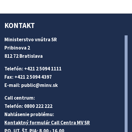
KONTAKT
Ministerstvo vnútra SR
Pribinova 2
812 72 Bratislava
Telefón: +421 2 5094 1111
Fax: +421 2 5094 4397
E-mail:
public@minv
.sk
Call centrum:
Telefón: 0800 222 222
Nahlásenie problému:
Kontaktný formulár Call Centra MV SR
PO, UT, ŠT, PIA: 8.00 - 16.00