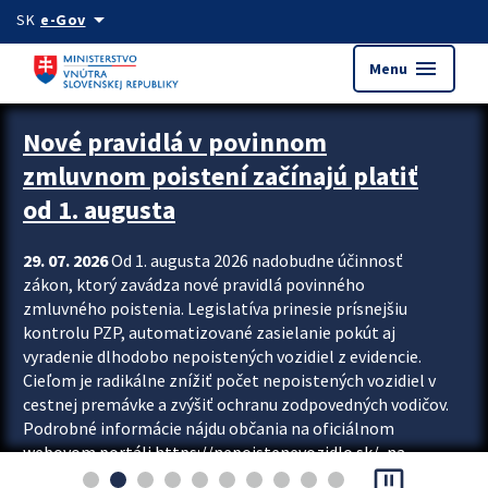
Preskocit na hlavný obsah
arrow_drop_down
SK
e-Gov
menu
Menu
Zastavit automatický posun upútavok
Nové pravidlá v povinnom
zmluvnom poistení začínajú platiť
od 1. augusta
29. 07. 2026
Od 1. augusta 2026 nadobudne účinnosť
zákon, ktorý zavádza nové pravidlá povinného
zmluvného poistenia. Legislatíva prinesie prísnejšiu
kontrolu PZP, automatizované zasielanie pokút aj
vyradenie dlhodobo nepoistených vozidiel z evidencie.
Cieľom je radikálne znížiť počet nepoistených vozidiel v
cestnej premávke a zvýšiť ochranu zodpovedných vodičov.
Podrobné informácie nájdu občania na oficiálnom
webovom portáli https://nepoistenevozidlo.sk/, na
pause_presentation
ktorom od augusta pribudne aj možnosť overiť si...