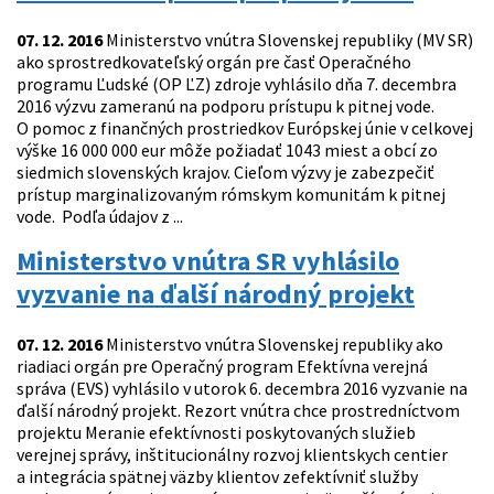
07. 12. 2016
Ministerstvo vnútra Slovenskej republiky (MV SR)
ako sprostredkovateľský orgán pre časť Operačného
programu Ľudské (OP ĽZ) zdroje vyhlásilo dňa 7. decembra
2016 výzvu zameranú na podporu prístupu k pitnej vode.
O pomoc z finančných prostriedkov Európskej únie v celkovej
výške 16 000 000 eur môže požiadať 1043 miest a obcí zo
siedmich slovenských krajov. Cieľom výzvy je zabezpečiť
prístup marginalizovaným rómskym komunitám k pitnej
vode. Podľa údajov z ...
Ministerstvo vnútra SR vyhlásilo
vyzvanie na ďalší národný projekt
07. 12. 2016
Ministerstvo vnútra Slovenskej republiky ako
riadiaci orgán pre Operačný program Efektívna verejná
správa (EVS) vyhlásilo v utorok 6. decembra 2016 vyzvanie na
ďalší národný projekt. Rezort vnútra chce prostredníctvom
projektu Meranie efektívnosti poskytovaných služieb
verejnej správy, inštitucionálny rozvoj klientskych centier
a integrácia spätnej väzby klientov zefektívniť služby