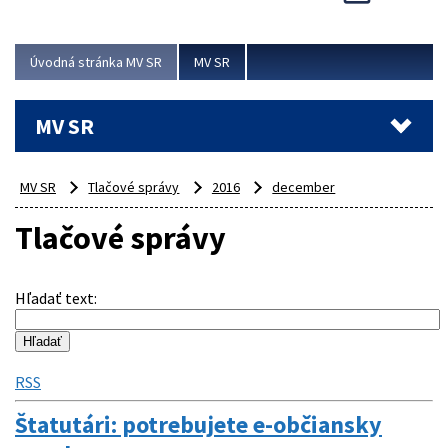
Viac
Úvodná stránka MV SR
MV SR
MV SR
MV SR
Tlačové správy
2016
december
Tlačové správy
Hľadať text
:
RSS
Štatutári: potrebujete e-občiansky