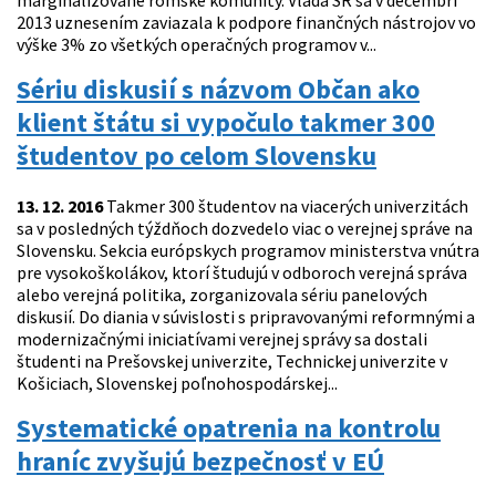
marginalizované rómske komunity. Vláda SR sa v decembri
2013 uznesením zaviazala k podpore finančných nástrojov vo
výške 3% zo všetkých operačných programov v...
Sériu diskusií s názvom Občan ako
klient štátu si vypočulo takmer 300
študentov po celom Slovensku
13. 12. 2016
Takmer 300 študentov na viacerých univerzitách
sa v posledných týždňoch dozvedelo viac o verejnej správe na
Slovensku. Sekcia európskych programov ministerstva vnútra
pre vysokoškolákov, ktorí študujú v odboroch verejná správa
alebo verejná politika, zorganizovala sériu panelových
diskusií. Do diania v súvislosti s pripravovanými reformnými a
modernizačnými iniciatívami verejnej správy sa dostali
študenti na Prešovskej univerzite, Technickej univerzite v
Košiciach, Slovenskej poľnohospodárskej...
Systematické opatrenia na kontrolu
hraníc zvyšujú bezpečnosť v EÚ