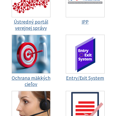
Ústredný portál
IPP
verejnej správy
Ochrana mäkkých
Entry/Exit System
cieľov