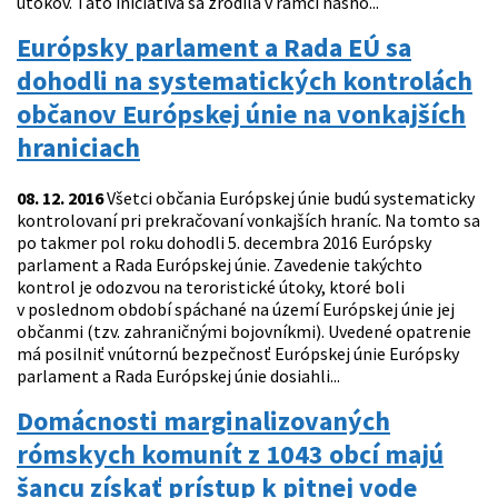
útokov. Táto iniciatíva sa zrodila v rámci nášho...
Európsky parlament a Rada EÚ sa
dohodli na systematických kontrolách
občanov Európskej únie na vonkajších
hraniciach
08. 12. 2016
Všetci občania Európskej únie budú systematicky
kontrolovaní pri prekračovaní vonkajších hraníc. Na tomto sa
po takmer pol roku dohodli 5. decembra 2016 Európsky
parlament a Rada Európskej únie. Zavedenie takýchto
kontrol je odozvou na teroristické útoky, ktoré boli
v poslednom období spáchané na území Európskej únie jej
občanmi (tzv. zahraničnými bojovníkmi). Uvedené opatrenie
má posilniť vnútornú bezpečnosť Európskej únie Európsky
parlament a Rada Európskej únie dosiahli...
Domácnosti marginalizovaných
rómskych komunít z 1043 obcí majú
šancu získať prístup k pitnej vode