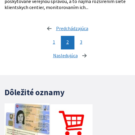
poskytované verejnou správou, a to najmä rozšírením siete
klientskych centier, monitorovaním ich...
Predchádzajúca
stránka
1
2
3
Nasledujúca
stránka
Dôležité oznamy