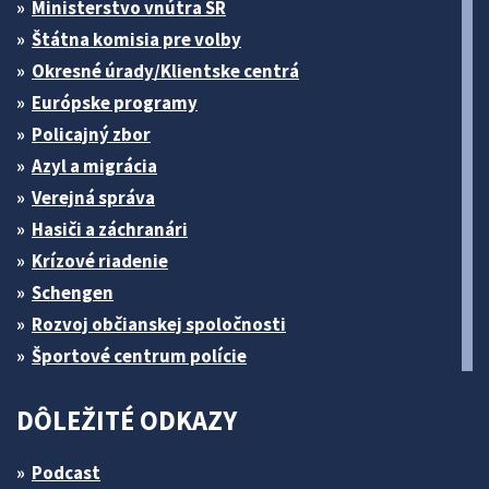
Ministerstvo vnútra SR
Štátna komisia pre volby
Okresné úrady/Klientske centrá
Európske programy
Policajný zbor
Azyl a migrácia
Verejná správa
Hasiči a záchranári
Krízové riadenie
Schengen
Rozvoj občianskej spoločnosti
Športové centrum polície
DÔLEŽITÉ ODKAZY
Podcast