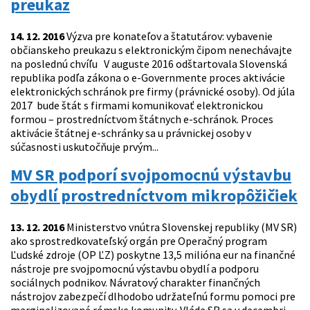
preukaz
14. 12. 2016
Výzva pre konateľov a štatutárov: vybavenie
občianskeho preukazu s elektronickým čipom nenechávajte
na poslednú chvíľu V auguste 2016 odštartovala Slovenská
republika podľa zákona o e-Governmente proces aktivácie
elektronických schránok pre firmy (právnické osoby). Od júla
2017 bude štát s firmami komunikovať elektronickou
formou – prostredníctvom štátnych e-schránok. Proces
aktivácie štátnej e-schránky sa u právnickej osoby v
súčasnosti uskutočňuje prvým...
MV SR podporí svojpomocnú výstavbu
obydlí prostredníctvom mikropôžičiek
13. 12. 2016
Ministerstvo vnútra Slovenskej republiky (MV SR)
ako sprostredkovateľský orgán pre Operačný program
Ľudské zdroje (OP ĽZ) poskytne 13,5 milióna eur na finančné
nástroje pre svojpomocnú výstavbu obydlí a podporu
sociálnych podnikov. Návratový charakter finančných
nástrojov zabezpečí dlhodobo udržateľnú formu pomoci pre