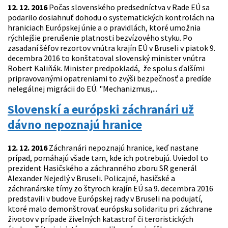
12. 12. 2016
Počas slovenského predsedníctva v Rade EÚ sa
podarilo dosiahnuť dohodu o systematických kontrolách na
hraniciach Európskej únie a o pravidlách, ktoré umožnia
rýchlejšie prerušenie platnosti bezvízového styku. Po
zasadaní šéfov rezortov vnútra krajín EÚ v Bruseli v piatok 9.
decembra 2016 to konštatoval slovenský minister vnútra
Robert Kaliňák. Minister predpokladá, že spolu s ďalšími
pripravovanými opatreniami to zvýši bezpečnosť a predíde
nelegálnej migrácii do EÚ. "Mechanizmus,...
Slovenskí a európski záchranári už
dávno nepoznajú hranice
12. 12. 2016
Záchranári nepoznajú hranice, keď nastane
prípad, pomáhajú všade tam, kde ich potrebujú. Uviedol to
prezident Hasičského a záchranného zboru SR generál
Alexander Nejedlý v Bruseli. Policajné, hasičské a
záchranárske tímy zo štyroch krajín EÚ sa 9. decembra 2016
predstavili v budove Európskej rady v Bruseli na podujatí,
ktoré malo demonštrovať európsku solidaritu pri záchrane
životov v prípade živelných katastrof či teroristických