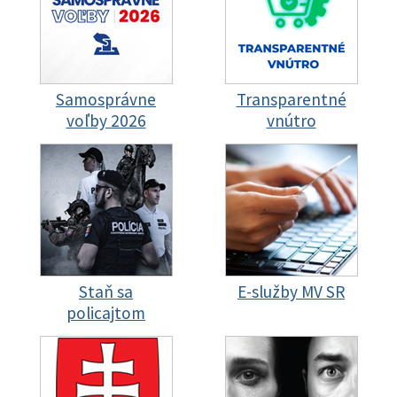
Samosprávne
Transparentné
voľby 2026
vnútro
Staň sa
E-služby MV SR
policajtom