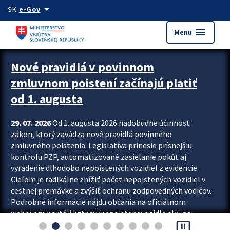
Preskocit na hlavný obsah
arrow_drop_down
SK
e-Gov
menu
Menu
Zastavit automatický posun upútavok
Nové pravidlá v povinnom
zmluvnom poistení začínajú platiť
od 1. augusta
29. 07. 2026
Od 1. augusta 2026 nadobudne účinnosť
zákon, ktorý zavádza nové pravidlá povinného
zmluvného poistenia. Legislatíva prinesie prísnejšiu
kontrolu PZP, automatizované zasielanie pokút aj
vyradenie dlhodobo nepoistených vozidiel z evidencie.
Cieľom je radikálne znížiť počet nepoistených vozidiel v
cestnej premávke a zvýšiť ochranu zodpovedných vodičov.
Podrobné informácie nájdu občania na oficiálnom
webovom portáli https://nepoistenevozidlo.sk/, na
pause_presentation
ktorom od augusta pribudne aj možnosť overiť si...