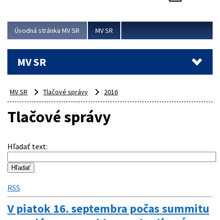
Viac
Úvodná stránka MV SR
MV SR
MV SR
MV SR
Tlačové správy
2016
Tlačové správy
Hľadať text
:
RSS
V piatok 16. septembra počas summitu