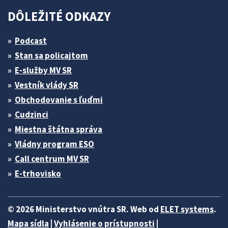
DÔLEŽITÉ ODKAZY
Podcast
Stan sa policajtom
E-služby MV SR
Vestník vlády SR
Obchodovanie s ľuďmi
Cudzinci
Miestna štátna správa
Vládny program ESO
Call centrum MV SR
E-trhovisko
© 2026 Ministerstvo vnútra SR. Web od
ELET systems
.
Mapa sídla
|
Vyhlásenie o prístupnosti
|