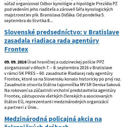
súťaž organizoval Odbor kynológie a hipológie Prezídia PZ
pod vedením jeho riaditeľa a zároveň šéfa kynologických
majstrovstiev plk. Branislava Diďáka. Od pondelka 5.
septembra do štvrtka 8....
Slovenské predsedníctvo: v Bratislave
zasadala riadiaca rada agentúry
Frontex
09. 09. 2016
Úrad hraničnej a cudzineckej polície PPZ
zorganizoval v dňoch 7. – 8. septembra 2016 v Bratislave
v rámci SK PRES – 60. zasadnutie Riadiacej rady agentúry
Frontex, ktoré sa na Slovensku konalo historicky po prvý raz.
Zasadnutie otvorila štátna tajomníčka MV SR Denisa Saková.
Na rokovaní sa zúčastnili vrcholní predstavitelia agentúry
Frontex, zástupcovia všetkých členských a asociovaných
štátov EÚ, reprezentanti medzinárodných organizácií
a partneri z Únie...
Medzinárodná policajná akcia na