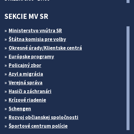
SEKCIE MV SR
Ministerstvo vnútra SR
Štátna komisia pre volby
Okresné úrady/Klientske centrá
Európske programy
Policajný zbor
Azyl a migrácia
Verejná správa
Hasiči a záchranári
Krízové riadenie
Schengen
Rozvoj občianskej spoločnosti
Športové centrum polície