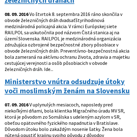
železničných dráhach
08. 09. 2016
Vo štvrtok 8. septembra 2016 ráno skončila v
obvode železničných dráh dvadsaťštyrihodinová
medzinárodná policajná akcia. V rámci Európskej siete
RAILPOL sa uskutočnila pod názvom Čistá stanica aj na
území Slovenska. RAILPOL je medzinárodná organizácia
združujúca ozbrojené bezpečnostné zbory pôsobiace v
obvode železničných dráh. Preventívno-bezpečnostná akcia
bola zameraná na aktívnu ochranu života, zdravia a majetku
cestujúcej verejnosti a osôb pôsobiacich v obvode
železničných dráh. Ide...
Ministerstvo vnútra odsudzuje útoky
voči moslimským ženám na Slovensku
07. 09. 2016
V uplynulých mesiacoch, naposledy pred
niekoľkými dňami, bola klientka Migračného úradu MV SR,
ktorá je pôvodom zo Somálska s udeleným azylom v SR,
obeťou opätovného fyzického napadnutia v Bratislave.
Dôvodom útoku bolo zakaždým nosenie šatky. Žena bola
nútená opustiť krajinu svojho pôvodu z dôvodov