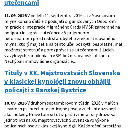
utečencami
11. 09. 2016
V nedeľu 11. septembra 2016 sa v Mašekovom
mlyne konalo ďalšie z podujatí organizovaných Odborom
migrácie a integrácie Migračného úradu MV SR zamerané na
podporu integrácie utečencov. V príjemnom
neformálnom prostredí starobylého zrekonštruovaného
mlyna, ktorý majitelia na tento účel poskytli bezplatne, mali
možnosť stretnúť a porozprávať sa utečencami žijúcich
v azylových zariadeniach v SR bežní slovenskí občania.
Nechýbali mimovládne organizácie,...
Tituly v XX. Majstrovstvách Slovenska
v klasickej kynológii znovu obhájili
policajti z Banskej Bystrice
10. 09. 2016
V druhom septembrovom týždni 2016 v Malých
Levároch psí brechot a policajné povely zneli intenzívnejšie
ako inokedy. Práve tam si totiž prišli zmerať sily družstvá i
jednotlivci na XX. majstrovstvách Slovenska vo výkone
policajných psov v klasickej kynológii. Každoročnú prestížnu