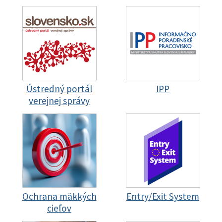
Ústredný portál
IPP
verejnej správy
Ochrana mäkkých
Entry/Exit System
cieľov