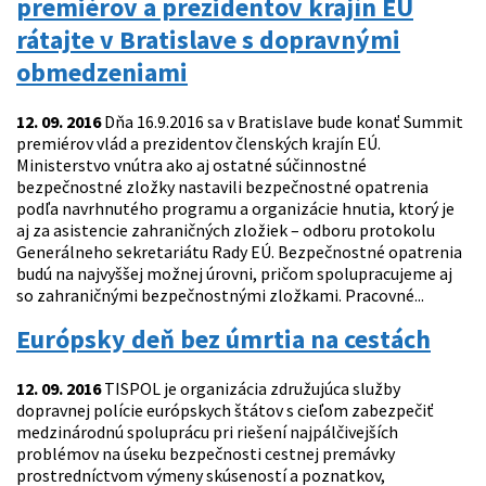
premiérov a prezidentov krajín EÚ
rátajte v Bratislave s dopravnými
obmedzeniami
12. 09. 2016
Dňa 16.9.2016 sa v Bratislave bude konať Summit
premiérov vlád a prezidentov členských krajín EÚ.
Ministerstvo vnútra ako aj ostatné súčinnostné
bezpečnostné zložky nastavili bezpečnostné opatrenia
podľa navrhnutého programu a organizácie hnutia, ktorý je
aj za asistencie zahraničných zložiek – odboru protokolu
Generálneho sekretariátu Rady EÚ. Bezpečnostné opatrenia
budú na najvyššej možnej úrovni, pričom spolupracujeme aj
so zahraničnými bezpečnostnými zložkami. Pracovné...
Európsky deň bez úmrtia na cestách
12. 09. 2016
TISPOL je organizácia združujúca služby
dopravnej polície európskych štátov s cieľom zabezpečiť
medzinárodnú spoluprácu pri riešení najpálčivejších
problémov na úseku bezpečnosti cestnej premávky
prostredníctvom výmeny skúseností a poznatkov,