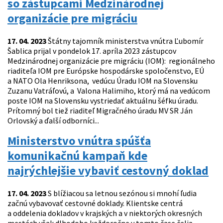
so zástupcami Medzinárodnej
organizácie pre migráciu
17. 04. 2023
Štátny tajomník ministerstva vnútra Ľubomír
Šablica prijal v pondelok 17. apríla 2023 zástupcov
Medzinárodnej organizácie pre migráciu (IOM): regionálneho
riaditeľa IOM pre Európske hospodárske spoločenstvo, EÚ
a NATO Ola Henriksona, vedúcu Úradu IOM na Slovensku
Zuzanu Vatráľovú, a Valona Halimiho, ktorý má na vedúcom
poste IOM na Slovensku vystriedať aktuálnu šéfku úradu.
Prítomný bol tiež riaditeľ Migračného úradu MV SR Ján
Orlovský a ďalší odborníci...
Ministerstvo vnútra spúšťa
komunikačnú kampaň kde
najrýchlejšie vybaviť cestovný doklad
17. 04. 2023
S blížiacou sa letnou sezónou si mnohí ľudia
začnú vybavovať cestovné doklady. Klientske centrá
a oddelenia dokladov v krajských a v niektorých okresných