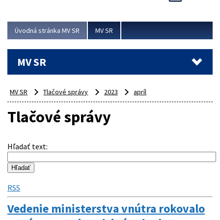
Viac
Úvodná stránka MV SR
MV SR
MV SR
MV SR
Tlačové správy
2023
apríl
Tlačové správy
Hľadať text
:
RSS
Vedenie ministerstva vnútra rokovalo