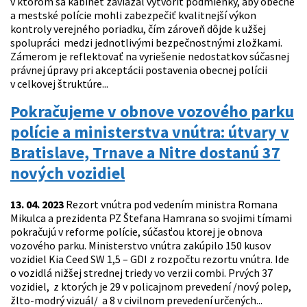
v ktorom sa kabinet zaviazal vytvoriť podmienky, aby obecné
a mestské polície mohli zabezpečiť kvalitnejší výkon
kontroly verejného poriadku, čím zároveň dôjde k užšej
spolupráci medzi jednotlivými bezpečnostnými zložkami.
Zámerom je reflektovať na vyriešenie nedostatkov súčasnej
právnej úpravy pri akceptácii postavenia obecnej polícii
v celkovej štruktúre...
Pokračujeme v obnove vozového parku
polície a ministerstva vnútra: útvary v
Bratislave, Trnave a Nitre dostanú 37
nových vozidiel
13. 04. 2023
Rezort vnútra pod vedením ministra Romana
Mikulca a prezidenta PZ Štefana Hamrana so svojimi tímami
pokračujú v reforme polície, súčasťou ktorej je obnova
vozového parku. Ministerstvo vnútra zakúpilo 150 kusov
vozidiel Kia Ceed SW 1,5 – GDI z rozpočtu rezortu vnútra. Ide
o vozidlá nižšej strednej triedy vo verzii combi. Prvých 37
vozidiel, z ktorých je 29 v policajnom prevedení /nový polep,
žlto-modrý vizuál/ a 8 v civilnom prevedení určených...