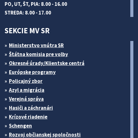
PO, UT, ŠT, PIA: 8.00 - 16.00
STREDA: 8.00 - 17.00
SEKCIE MV SR
Ministerstvo vnútra SR
Štátna komisia pre volby
Okresné úrady/Klientske centrá
Európske programy
Policajný zbor
Azyl a migrácia
Verejná správa
Hasiči a záchranári
Krízové riadenie
Schengen
Rozvoj občianskej spoločnosti