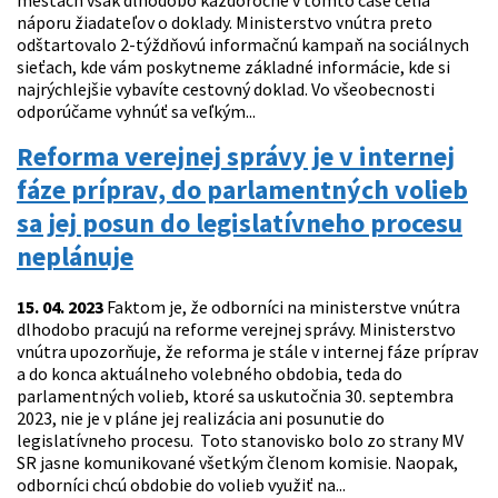
mestách však dlhodobo každoročne v tomto čase čelia
náporu žiadateľov o doklady. Ministerstvo vnútra preto
odštartovalo 2-týždňovú informačnú kampaň na sociálnych
sieťach, kde vám poskytneme základné informácie, kde si
najrýchlejšie vybavíte cestovný doklad. Vo všeobecnosti
odporúčame vyhnúť sa veľkým...
Reforma verejnej správy je v internej
fáze príprav, do parlamentných volieb
sa jej posun do legislatívneho procesu
neplánuje
15. 04. 2023
Faktom je, že odborníci na ministerstve vnútra
dlhodobo pracujú na reforme verejnej správy. Ministerstvo
vnútra upozorňuje, že reforma je stále v internej fáze príprav
a do konca aktuálneho volebného obdobia, teda do
parlamentných volieb, ktoré sa uskutočnia 30. septembra
2023, nie je v pláne jej realizácia ani posunutie do
legislatívneho procesu. Toto stanovisko bolo zo strany MV
SR jasne komunikované všetkým členom komisie. Naopak,
odborníci chcú obdobie do volieb využiť na...