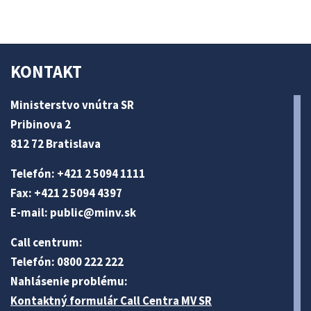
KONTAKT
Ministerstvo vnútra SR
Pribinova 2
812 72 Bratislava
Telefón: +421 2 5094 1111
Fax: +421 2 5094 4397
E-mail:
public@minv
.sk
Call centrum:
Telefón: 0800 222 222
Nahlásenie problému:
Kontaktný formulár Call Centra MV SR