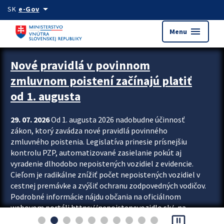
Preskocit na hlavný obsah
arrow_drop_down
SK
e-Gov
menu
Menu
Zastavit automatický posun upútavok
Nové pravidlá v povinnom
zmluvnom poistení začínajú platiť
od 1. augusta
29. 07. 2026
Od 1. augusta 2026 nadobudne účinnosť
zákon, ktorý zavádza nové pravidlá povinného
zmluvného poistenia. Legislatíva prinesie prísnejšiu
kontrolu PZP, automatizované zasielanie pokút aj
vyradenie dlhodobo nepoistených vozidiel z evidencie.
Cieľom je radikálne znížiť počet nepoistených vozidiel v
cestnej premávke a zvýšiť ochranu zodpovedných vodičov.
Podrobné informácie nájdu občania na oficiálnom
webovom portáli https://nepoistenevozidlo.sk/, na
pause_presentation
ktorom od augusta pribudne aj možnosť overiť si...