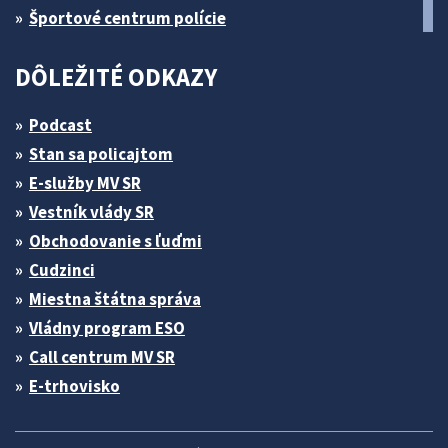
Športové centrum polície
DÔLEŽITÉ ODKAZY
Podcast
Stan sa policajtom
E-služby MV SR
Vestník vlády SR
Obchodovanie s ľuďmi
Cudzinci
Miestna štátna správa
Vládny program ESO
Call centrum MV SR
E-trhovisko