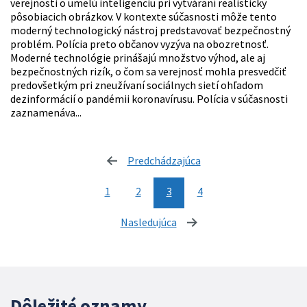
verejnosti o umelú inteligenciu pri vytváraní realisticky
pôsobiacich obrázkov. V kontexte súčasnosti môže tento
moderný technologický nástroj predstavovať bezpečnostný
problém. Polícia preto občanov vyzýva na obozretnosť.
Moderné technológie prinášajú množstvo výhod, ale aj
bezpečnostných rizík, o čom sa verejnosť mohla presvedčiť
predovšetkým pri zneužívaní sociálnych sietí ohľadom
dezinformácií o pandémii koronavírusu. Polícia v súčasnosti
zaznamenáva...
Predchádzajúca
stránka
1
2
3
4
Nasledujúca
stránka
Dôležité oznamy