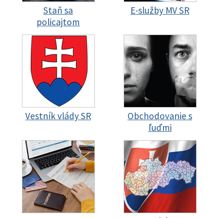
Staň sa
E-služby MV SR
policajtom
Vestník vlády SR
Obchodovanie s
ľuďmi