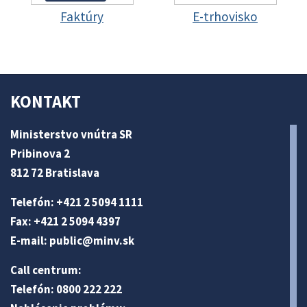
Faktúry
E-trhovisko
KONTAKT
Ministerstvo vnútra SR
Pribinova 2
812 72 Bratislava
Telefón: +421 2 5094 1111
Fax: +421 2 5094 4397
E-mail:
public@minv
.sk
Call centrum:
Telefón: 0800 222 222