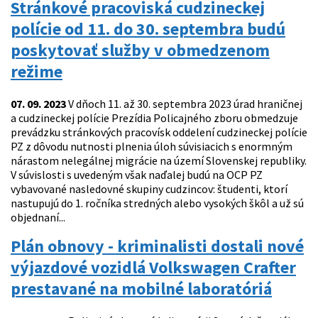
Stránkové pracoviská cudzineckej
polície od 11. do 30. septembra budú
poskytovať služby v obmedzenom
režime
07. 09. 2023
V dňoch 11. až 30. septembra 2023 úrad hraničnej
a cudzineckej polície Prezídia Policajného zboru obmedzuje
prevádzku stránkových pracovísk oddelení cudzineckej polície
PZ z dôvodu nutnosti plnenia úloh súvisiacich s enormným
nárastom nelegálnej migrácie na území Slovenskej republiky.
V súvislosti s uvedeným však naďalej budú na OCP PZ
vybavované nasledovné skupiny cudzincov: študenti, ktorí
nastupujú do 1. ročníka stredných alebo vysokých škôl a už sú
objednaní...
Plán obnovy - kriminalisti dostali nové
výjazdové vozidlá Volkswagen Crafter
prestavané na mobilné laboratóriá