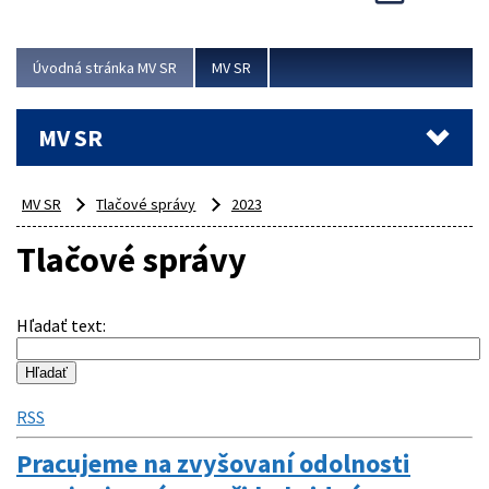
Viac
Úvodná stránka MV SR
MV SR
MV SR
MV SR
Tlačové správy
2023
Tlačové správy
Hľadať text
:
RSS
Pracujeme na zvyšovaní odolnosti