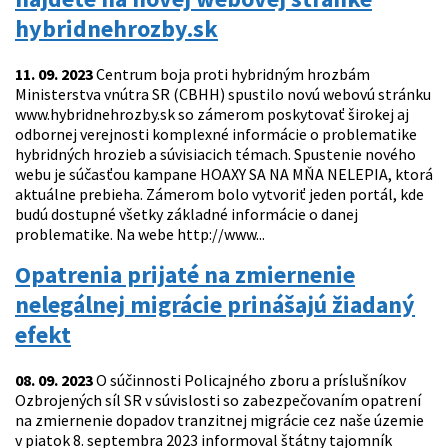
hybridnehrozby.sk
11. 09. 2023
Centrum boja proti hybridným hrozbám
Ministerstva vnútra SR (CBHH) spustilo novú webovú stránku
www.hybridnehrozby.sk so zámerom poskytovať širokej aj
odbornej verejnosti komplexné informácie o problematike
hybridných hrozieb a súvisiacich témach. Spustenie nového
webu je súčasťou kampane HOAXY SA NA MŇA NELEPIA, ktorá
aktuálne prebieha. Zámerom bolo vytvoriť jeden portál, kde
budú dostupné všetky základné informácie o danej
problematike. Na webe http://www...
Opatrenia prijaté na zmiernenie
nelegálnej migrácie prinášajú žiadaný
efekt
08. 09. 2023
O súčinnosti Policajného zboru a príslušníkov
Ozbrojených síl SR v súvislosti so zabezpečovaním opatrení
na zmiernenie dopadov tranzitnej migrácie cez naše územie
v piatok 8. septembra 2023 informoval štátny tajomník