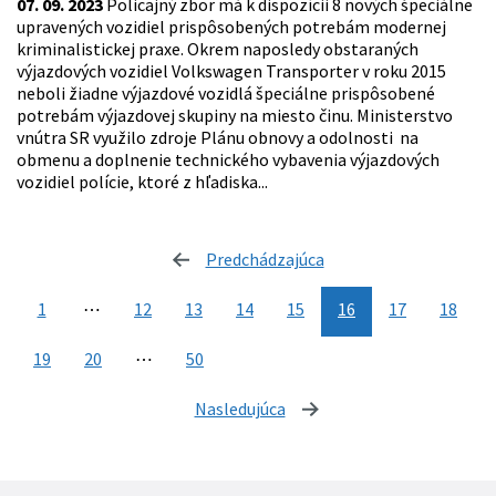
07. 09. 2023
Policajný zbor má k dispozícii 8 nových špeciálne
upravených vozidiel prispôsobených potrebám modernej
kriminalistickej praxe. Okrem naposledy obstaraných
výjazdových vozidiel Volkswagen Transporter v roku 2015
neboli žiadne výjazdové vozidlá špeciálne prispôsobené
potrebám výjazdovej skupiny na miesto činu. Ministerstvo
vnútra SR využilo zdroje Plánu obnovy a odolnosti na
obmenu a doplnenie technického vybavenia výjazdových
vozidiel polície, ktoré z hľadiska...
Predchádzajúca
stránka
1
⋯
12
13
14
15
16
17
18
19
20
⋯
50
Nasledujúca
stránka