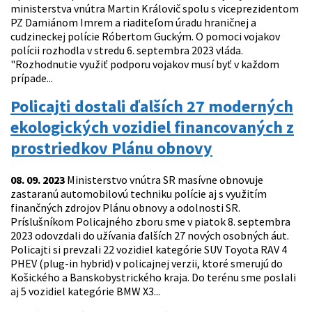
ministerstva vnútra Martin Královič spolu s viceprezidentom
PZ Damiánom Imrem a riaditeľom úradu hraničnej a
cudzineckej polície Róbertom Guckým. O pomoci vojakov
polícii rozhodla v stredu 6. septembra 2023 vláda.
"Rozhodnutie využiť podporu vojakov musí byť v každom
prípade...
Policajti dostali ďalších 27 moderných
ekologických vozidiel financovaných z
prostriedkov Plánu obnovy
08. 09. 2023
Ministerstvo vnútra SR masívne obnovuje
zastaranú automobilovú techniku polície aj s využitím
finančných zdrojov Plánu obnovy a odolnosti SR.
Príslušníkom Policajného zboru sme v piatok 8. septembra
2023 odovzdali do užívania ďalších 27 nových osobných áut.
Policajti si prevzali 22 vozidiel kategórie SUV Toyota RAV 4
PHEV (plug-in hybrid) v policajnej verzii, ktoré smerujú do
Košického a Banskobystrického kraja. Do terénu sme poslali
aj 5 vozidiel kategórie BMW X3...