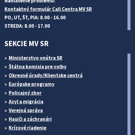
Nahlásenie problému:
Kontaktný formulár Call Centra MV SR
PO, UT, ŠT, PIA: 8.00 - 16.00
STREDA: 8.00 - 17.00
SEKCIE MV SR
Ministerstvo vnútra SR
Štátna komisia pre volby
Okresné úrady/Klientske centrá
Európske programy
Policajný zbor
Azyl a migrácia
Verejná správa
Hasiči a záchranári
Krízové riadenie