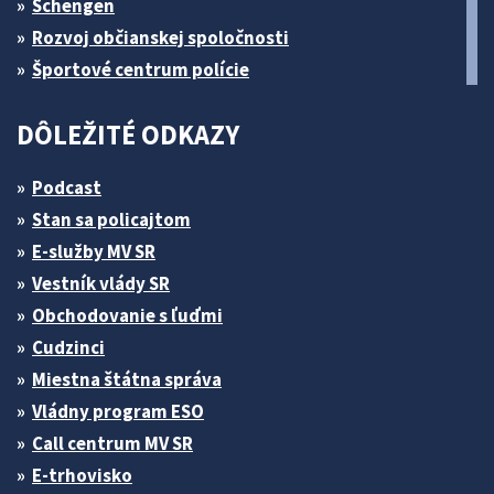
Schengen
Rozvoj občianskej spoločnosti
Športové centrum polície
DÔLEŽITÉ ODKAZY
Podcast
Stan sa policajtom
E-služby MV SR
Vestník vlády SR
Obchodovanie s ľuďmi
Cudzinci
Miestna štátna správa
Vládny program ESO
Call centrum MV SR
E-trhovisko