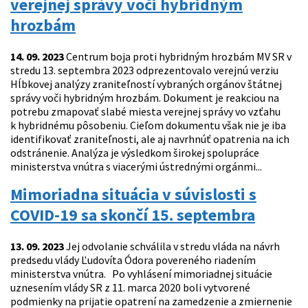
verejnej správy voči hybridným
hrozbám
14. 09. 2023
Centrum boja proti hybridným hrozbám MV SR v
stredu 13. septembra 2023 odprezentovalo verejnú verziu
Hĺbkovej analýzy zraniteľností vybraných orgánov štátnej
správy voči hybridným hrozbám. Dokument je reakciou na
potrebu zmapovať slabé miesta verejnej správy vo vzťahu
k hybridnému pôsobeniu. Cieľom dokumentu však nie je iba
identifikovať zraniteľnosti, ale aj navrhnúť opatrenia na ich
odstránenie. Analýza je výsledkom širokej spolupráce
ministerstva vnútra s viacerými ústrednými orgánmi...
Mimoriadna situácia v súvislosti s
COVID-19 sa skončí 15. septembra
13. 09. 2023
Jej odvolanie schválila v stredu vláda na návrh
predsedu vlády Ľudovíta Ódora povereného riadením
ministerstva vnútra. Po vyhlásení mimoriadnej situácie
uznesením vlády SR z 11. marca 2020 boli vytvorené
podmienky na prijatie opatrení na zamedzenie a zmiernenie