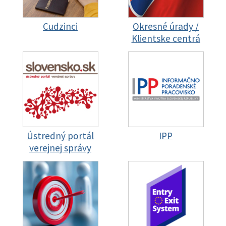
Cudzinci
Okresné úrady /
Klientske centrá
Ústredný portál
IPP
verejnej správy