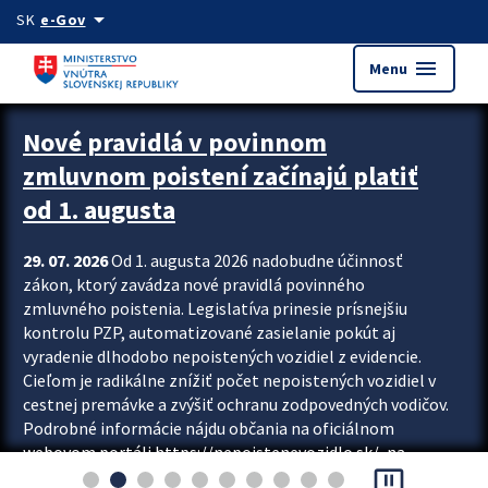
Preskocit na hlavný obsah
arrow_drop_down
SK
e-Gov
menu
Menu
Zastavit automatický posun upútavok
Nové pravidlá v povinnom
zmluvnom poistení začínajú platiť
od 1. augusta
29. 07. 2026
Od 1. augusta 2026 nadobudne účinnosť
zákon, ktorý zavádza nové pravidlá povinného
zmluvného poistenia. Legislatíva prinesie prísnejšiu
kontrolu PZP, automatizované zasielanie pokút aj
vyradenie dlhodobo nepoistených vozidiel z evidencie.
Cieľom je radikálne znížiť počet nepoistených vozidiel v
cestnej premávke a zvýšiť ochranu zodpovedných vodičov.
Podrobné informácie nájdu občania na oficiálnom
webovom portáli https://nepoistenevozidlo.sk/, na
pause_presentation
ktorom od augusta pribudne aj možnosť overiť si...