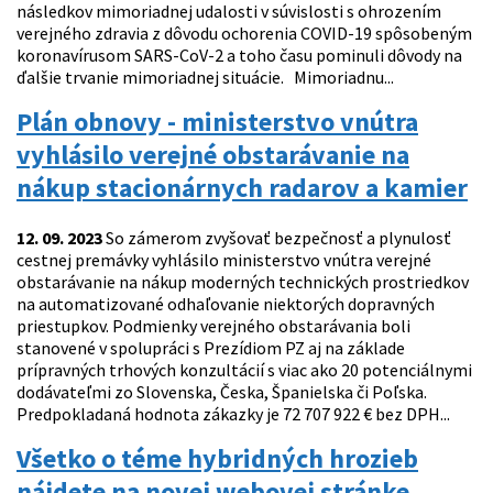
následkov mimoriadnej udalosti v súvislosti s ohrozením
verejného zdravia z dôvodu ochorenia COVID-19 spôsobeným
koronavírusom SARS-CoV-2 a toho času pominuli dôvody na
ďalšie trvanie mimoriadnej situácie. Mimoriadnu...
Plán obnovy - ministerstvo vnútra
vyhlásilo verejné obstarávanie na
nákup stacionárnych radarov a kamier
12. 09. 2023
So zámerom zvyšovať bezpečnosť a plynulosť
cestnej premávky vyhlásilo ministerstvo vnútra verejné
obstarávanie na nákup moderných technických prostriedkov
na automatizované odhaľovanie niektorých dopravných
priestupkov. Podmienky verejného obstarávania boli
stanovené v spolupráci s Prezídiom PZ aj na základe
prípravných trhových konzultácií s viac ako 20 potenciálnymi
dodávateľmi zo Slovenska, Česka, Španielska či Poľska.
Predpokladaná hodnota zákazky je 72 707 922 € bez DPH...
Všetko o téme hybridných hrozieb
nájdete na novej webovej stránke