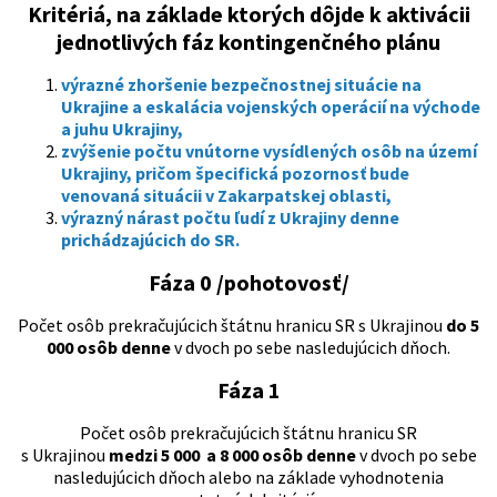
Kritériá, na základe ktorých dôjde k aktivácii
jednotlivých fáz kontingenčného plánu
výrazné zhoršenie bezpečnostnej situácie na
Ukrajine a eskalácia vojenských operácií na východe
a juhu Ukrajiny,
zvýšenie počtu vnútorne vysídlených osôb na území
Ukrajiny, pričom špecifická pozornosť bude
venovaná situácii v Zakarpatskej oblasti,
výrazný nárast počtu ľudí z Ukrajiny denne
prichádzajúcich do SR.
Fáza 0 /pohotovosť/
Počet osôb prekračujúcich štátnu hranicu SR s Ukrajinou
do 5
000 osôb denne
v dvoch po sebe nasledujúcich dňoch.
Fáza 1
Počet osôb prekračujúcich štátnu hranicu SR
s Ukrajinou
medzi 5 000 a 8 000 osôb denne
v dvoch po sebe
nasledujúcich dňoch alebo na základe vyhodnotenia