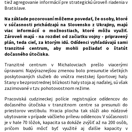
tiež agregovanie informácií pre strategickú úroveň riadenia v
Bratislave.
Na základe pozorovaní môžeme povedať, že osoby, ktoré
v súčasnosti prichádzajú na Slovensko z Ukrajiny, majú
viac informácií o možnostiach, ktoré môžu využiť.
Zároveň majú - na rozdiel od začiatku vojny - pripravený
plán, teda cieľ, za ktorým idú. Odídenci vyhľadávajú sami
tranzitné centrum, aby mohli požiadať o štatút
dočasného útočiska.
Tranzitné centrum v Michalovciach prešlo viacerými
úpravami. Najvýraznejšou zmenou bolo presunutie všetkých
poskytovaných služieb do vnútra mestskej športovej haly.
Stany v bezprostrednej blízkosti haly stoja aj naďalej, sú však
zazimované v tzv. pohotovostnom režime.
Pracoviská cudzineckej polície registrujúce odídencov do
dočasného útočiska v tranzitnom centre sa presunuli do
priestorov vestibulu. Hracia plocha tak slúži ako núdzové
ubytovanie v prípade väčšieho prílevu odídencov. V súčasnosti
je v hale 70 lôžok, kapacita sa dokáže zvýšiť až na 200 osôb,
pričom budú môcť byť využité aj ďalšie kapacity v