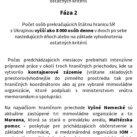
ostatných kritérií.
Fáza 2
Počet osôb prekračujúcich štátnu hranicu SR
s Ukrajinou
vyšší ako 8 000 osôb denne
v dvoch po sebe
nasledujúcich dňoch alebo na základe vyhodnotenia
ostatných kritérií.
Počas predchádzajúcich mesiacov prebiehali intenzívne
prípravné práce v okolí troch hraničných priechodov, kde sa
vytvorilo
kontajnerové zázemie
(vrátane skladových
priestorov)vhodnejšie do zimného prostredia tak pre
hraničných koordinátorov ako aj pre vybrané mimovládne
organizácie, ktoré podpísali s ministerstvom vnútra
memorandum o spolupráci.
Na najväčšom hraničnom priechode
Vyšné Nemecké
sú
aktuálne zastúpené tri mimovládne organizácie a to
Mareena
, ktorá sa stará o prevádzku areálu,
Maltézska
pomoc -
poskytuje pre prichádzajúcich občerstvenie a
základné informácie, a medzinárodná organizácia
IOM -