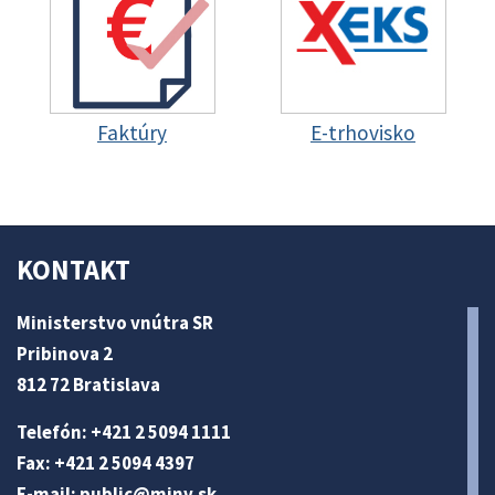
Faktúry
E-trhovisko
KONTAKT
Ministerstvo vnútra SR
Pribinova 2
812 72 Bratislava
Telefón: +421 2 5094 1111
Fax: +421 2 5094 4397
E-mail:
public@minv
.sk