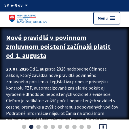
Preskocit na hlavný obsah
arrow_drop_down
SK
e-Gov
menu
Menu
Zastavit automatický posun upútavok
Nové pravidlá v povinnom
zmluvnom poistení začínajú platiť
od 1. augusta
29. 07. 2026
Od 1. augusta 2026 nadobudne účinnosť
zákon, ktorý zavádza nové pravidlá povinného
zmluvného poistenia. Legislatíva prinesie prísnejšiu
kontrolu PZP, automatizované zasielanie pokút aj
vyradenie dlhodobo nepoistených vozidiel z evidencie.
Cieľom je radikálne znížiť počet nepoistených vozidiel v
cestnej premávke a zvýšiť ochranu zodpovedných vodičov.
Podrobné informácie nájdu občania na oficiálnom
webovom portáli https://nepoistenevozidlo.sk/, na
pause_presentation
ktorom od augusta pribudne aj možnosť overiť si...