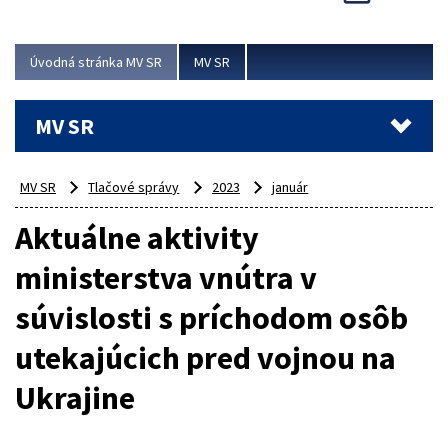
Viac
Úvodná stránka MV SR
MV SR
MV SR
MV SR
Tlačové správy
2023
január
Aktuálne aktivity
ministerstva vnútra v
súvislosti s príchodom osôb
utekajúcich pred vojnou na
Ukrajine