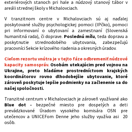
exteriérových stanoch pri hale a núdzový stanový tábor v
areáli strednej školy v Michalovciach.
V tranzitnom centre v Michalovciach sú aj naďalej
poskytované služby psychologickej pomoci (IPčko), pomoci
pri informovaní o ubytovaní a zamestnaní (Slovenská
humanitná rada), či doprave.
Poslednú míľu
, teda dopravu a
poskytnutie strednodobého ubytovania, zabezpečujú
pracovníci Sekcie krízového riadenia a okresných úradov.
Cieľom rezortu vnútra
je v tejto fáze odbremeniť núdzové
kapacity samospráv.
Osobám utekajúcim pred vojnou na
Ukrajine, preto hľadáme prostredníctvom krajských
koordinátorov rovno dlhodobejšie ubytovanie, ktoré
zároveň poskytuje lepšie podmienky na začlenenie sa do
našej spoločnosti.
Tranzitné centrum v Michalovciach je zároveň využívané ako
Blue dot -
bezpečné miesto pre dospelých a deti
prevádzkované Úradom vysokého komisára OSN pre
utečencov a UNICEFom Denne jeho služby využíva asi 20
osôb.