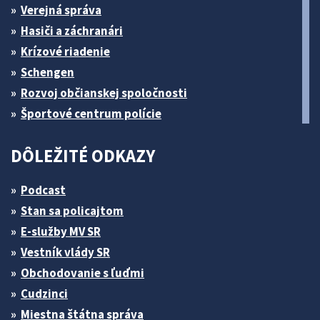
Verejná správa
Hasiči a záchranári
Krízové riadenie
Schengen
Rozvoj občianskej spoločnosti
Športové centrum polície
DÔLEŽITÉ ODKAZY
Podcast
Stan sa policajtom
E-služby MV SR
Vestník vlády SR
Obchodovanie s ľuďmi
Cudzinci
Miestna štátna správa