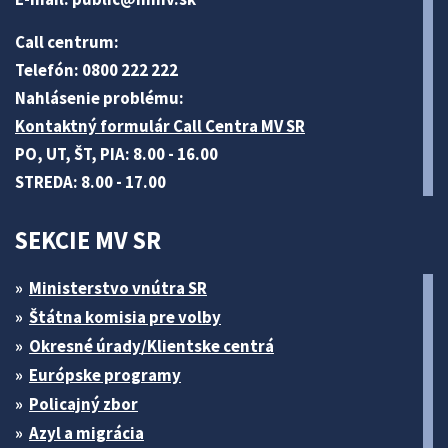
Call centrum:
Telefón: 0800 222 222
Nahlásenie problému:
Kontaktný formulár Call Centra MV SR
PO, UT, ŠT, PIA: 8.00 - 16.00
STREDA: 8.00 - 17.00
SEKCIE MV SR
Ministerstvo vnútra SR
Štátna komisia pre volby
Okresné úrady/Klientske centrá
Európske programy
Policajný zbor
Azyl a migrácia