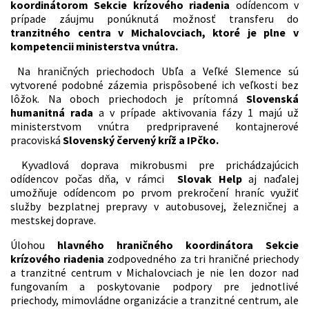
koordinátorom Sekcie krízového riadenia
odídencom v
prípade záujmu ponúknutá možnosť transferu do
tranzitného centra v Michalovciach, ktoré je plne v
kompetencii ministerstva vnútra.
Na hraničných priechodoch Ubľa a Veľké Slemence sú
vytvorené podobné zázemia prispôsobené ich veľkosti bez
lôžok. Na oboch priechodoch je prítomná
Slovenská
humanitná rada
a v prípade aktivovania fázy 1 majú už
ministerstvom vnútra predpripravené kontajnerové
pracoviská
Slovenský červený kríž a IPčko.
Kyvadlová doprava mikrobusmi pre prichádzajúcich
odídencov počas dňa, v rámci
Slovak Help
aj naďalej
umožňuje odídencom po prvom prekročení hraníc využiť
služby bezplatnej prepravy v autobusovej, železničnej a
mestskej doprave.
Úlohou
hlavného hraničného koordinátora Sekcie
krízového riadenia
zodpovedného za tri hraničné priechody
a tranzitné centrum v Michalovciach je nie len dozor nad
fungovaním a poskytovanie podpory pre jednotlivé
priechody, mimovládne organizácie a tranzitné centrum, ale