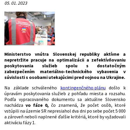
05. 01. 2023
Ministerstvo vnútra Slovenskej republiky aktívne a
nepretržite pracuje na optimalizácii a zefektívňovaniu
poskytovania služieb spolu s dostatočným
zabezpečením materiálno-technického vybavenia v
súvislosti s osobami utekajúcimi pred vojnou na Ukrajine.
Na základe schváleného
kontingenčného plánu
došlo k
úpravám poskytovania služieb z pohľadu miesta a rozsahu.
Podľa vypracovaného dokumentu sa aktuálne Slovensko
nachádza
vo fáze 0,
čo znamená, že počet osôb, ktoré
vstúpili na územie SR nepresiahol dva dni po sebe počet 5 000
a zároveň neboli naplnené ďalšie kritériá, ktoré by vyžadovali
aktiváciu fázy 1.