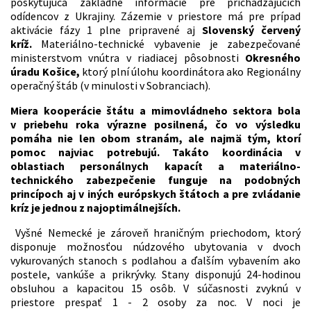
poskytujúca základné informácie pre prichádzajúcich
odídencov z Ukrajiny. Zázemie v priestore má pre prípad
aktivácie fázy 1 plne pripravené aj
Slovenský červený
kríž.
Materiálno-technické vybavenie je zabezpečované
ministerstvom vnútra v riadiacej pôsobnosti
Okresného
úradu Košice,
ktorý plní úlohu koordinátora ako Regionálny
operačný štáb (v minulosti v Sobranciach).
Miera kooperácie štátu a mimovládneho sektora bola
v priebehu roka výrazne posilnená, čo vo výsledku
pomáha nie len obom stranám, ale najmä tým, ktorí
pomoc najviac potrebujú. Takáto koordinácia v
oblastiach personálnych kapacít a materiálno-
technického zabezpečenie funguje na podobných
princípoch aj v iných európskych štátoch a pre zvládanie
kríz je jednou z najoptimálnejších.
Vyšné Nemecké je zároveň hraničným priechodom, ktorý
disponuje možnosťou núdzového ubytovania v dvoch
vykurovaných stanoch s podlahou a ďalším vybavením ako
postele, vankúše a prikrývky. Stany disponujú 24-hodinou
obsluhou a kapacitou 15 osôb. V súčasnosti zvyknú v
priestore prespať 1 - 2 osoby za noc. V noci je